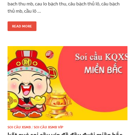
bach thu mb, cau lo bạch thu, câu bạch thủ lô, câu bạch
thủ mb, cầu lô …
READ MORE
SOI CẦU XSMB
/
SOI CẦU XSMB VÍP
kết quả soi cầu víp đề đầu đuôi miền bắc