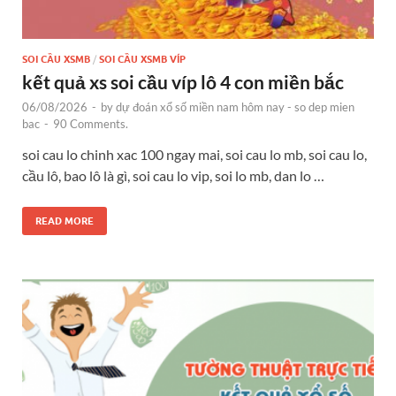
SOI CẦU XSMB
/
SOI CẦU XSMB VÍP
kết quả xs soi cầu víp lô 4 con miền bắc
06/08/2026
-
by
dự đoán xổ số miền nam hôm nay - so dep mien
bac
-
90 Comments.
soi cau lo chinh xac 100 ngay mai, soi cau lo mb, soi cau lo,
cầu lô, bao lô là gì, soi cau lo vip, soi lo mb, dan lo …
READ MORE