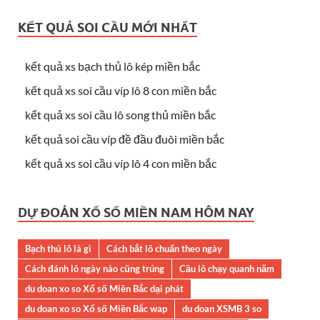
KẾT QUẢ SOI CẦU MỚI NHẤT
kết quả xs bạch thủ lô kép miền bắc
kết quả xs soi cầu víp lô 8 con miền bắc
kết quả xs soi cầu lô song thủ miền bắc
kết quả soi cầu víp đề đầu đuôi miền bắc
kết quả xs soi cầu víp lô 4 con miền bắc
DỰ ĐOÁN XỔ SỐ MIỀN NAM HÔM NAY
Bạch thủ lô là gì
Cách bắt lô chuẩn theo ngày
Cách đánh lô ngày nào cũng trúng
Cầu lô chạy quanh năm
du doan xo so Xổ số Miền Bắc dại phát
du doan xo so Xổ số Miền Bắc wap
du doan XSMB 3 so