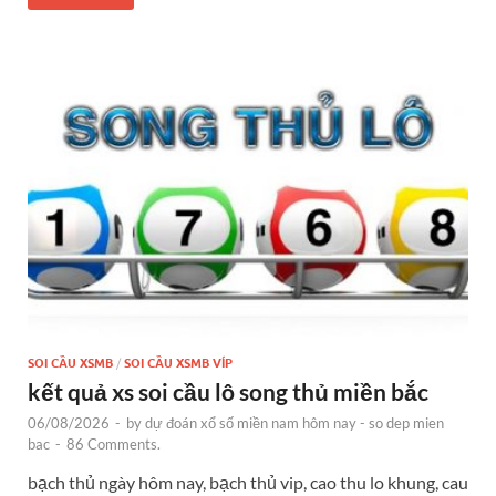
SOI CẦU XSMB
/
SOI CẦU XSMB VÍP
kết quả xs soi cầu lô song thủ miền bắc
06/08/2026
-
by
dự đoán xổ số miền nam hôm nay - so dep mien
bac
-
86 Comments.
bạch thủ ngày hôm nay, bạch thủ vip, cao thu lo khung, cau