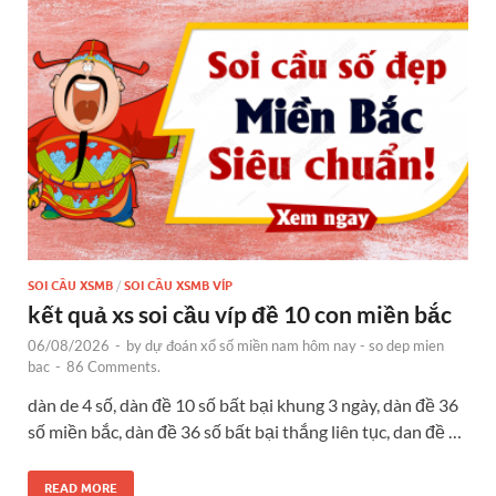
SOI CẦU XSMB
/
SOI CẦU XSMB VÍP
kết quả xs soi cầu víp đề 10 con miền bắc
06/08/2026
-
by
dự đoán xổ số miền nam hôm nay - so dep mien
bac
-
86 Comments.
dàn de 4 số, dàn đề 10 số bất bại khung 3 ngày, dàn đề 36
số miền bắc, dàn đề 36 số bất bại thắng liên tục, dan đề …
READ MORE