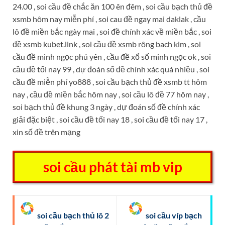
24.00 , soi cầu đề chắc ăn 100 ên đêm , soi cầu bạch thủ đề
xsmb hôm nay miễn phí , soi cau đề ngay mai daklak , cầu
lô đề miền bắc ngày mai , soi đề chính xác về miền bắc , soi
đề xsmb kubet.link , soi cầu đề xsmb rông bach kim , soi
cầu đề minh ngọc phú yên , cầu đề xổ số minh ngọc ok , soi
cầu đề tối nay 99 , dự đoán số đề chính xác quá nhiều , soi
cầu đề miễn phí yo888 , soi cầu bạch thủ đề xsmb tt hôm
nay , cầu đề miền bắc hôm nay , soi cầu lô đề 77 hôm nay ,
soi bạch thủ đề khung 3 ngày , dự đoán số đề chính xác
giải đặc biệt , soi cầu đề tối nay 18 , soi cầu đề tối nay 17 ,
xin số đề trên mạng
soi cầu phát tài mb vip
soi cầu bạch thủ lô 2
soi cầu víp bạch