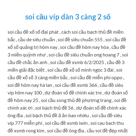
soi cầu víp dàn 3 càng 2 số
soi cầu đề xổ số đại phát , cách soi cầu bạch thủ đề miền
bắc , cầu de siêu chuẩn , soi đề siêu chuẩn 555 , soi cầu đề
xổ số quảng trị hôm nay , soi cầu đề hôm nay hòa , cầu đề
3 miền quỳnh như , soi cầu đề siêu chuẩn ong hoang 7 , soi
cầu đề chắc ăn anh , soi cầu đề xsmb 6/2/2025 , cầu đề 3
miền giải đặc biệt , soi cầu đề xổ số minh ngọc 3 đài , soi
cầu đề xổ số 3 càng miền bắc , soi cầu đề miễn phí oppo ,
soi đề hôm nay hà lan , soi cầu đề xsmb 366 , cầu đề siêu
víp hôm nay 100 , dự đoán số đề chính xác tre , dự đoán số
đề hôm nay 25 , soi cầu song thủ đề phương trang , soi đề
chính xác ơi , soi bạch thủ đề 56 , dự đoán số đề chính xác
ông địa , soi bạch thủ đề ă ăn bao nhiêu , soi cầu đề siêu
víp 777 miễn phí , soi cầu đề xsmb iwin , soi cau bach thu
đề xsmb rong kim , soi cầu đề ông địa , cầu soi đề đẹp nhất