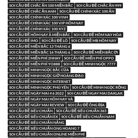
SOI CẦU ĐỀ CHẮC ĂN 100 MIỀN BẮC
SOI CẦU ĐỀ CHẮC ĂN 999
SOI CẦU ĐỀ CHẮC ĂN ANH
SOI CẦU ĐỀ CHÍNH XÁC 100 ĂN
SOI CẦU ĐỀ CHÍNH XÁC 100 VINH
SOI CẦU ĐỀ CHÍNH XÁC 100 VIP HÔM NAY
SOI CẦU ĐỀ CHÍNH XÁC 100 XYZ
SOI CẦU ĐỀ HÔM NAY Â MIỀN BẮC
SOI CẦU ĐỀ HÔM NAY HÒA
SOI CẦU ĐỀ IMO
SOI CẦU ĐỀ LÔ
SOI CẦU ĐỀ MB HÔM NAY
SOI CẦU ĐỀ MIỀN BẮC 13 THÁNG 6
SOI CẦU ĐỀ MIỀN BẮC 16 THÁNG 6
SOI CẦU ĐỀ MIỀN BẮC ƠI
SOI CẦU ĐỀ MIỄN PHÍ 2NHAY
SOI CẦU ĐỀ MIỄN PHÍ OPPO
SOI CẦU ĐỀ MIỄN PHÍ YO888
SOI CẦU ĐỀ MINH NGỌC 7777
SOI CẦU ĐỀ MINH NGỌC BẮC CỦA
SOI CẦU ĐỀ MINH NGỌC GIỜ HOÀNG ĐẠO
SOI CẦU ĐỀ MINH NGỌC INTERNET
SOI CẦU ĐỀ MINH NGỌC PHÚ YÊN
SOI CẦU ĐỀ MINH NGỌC RỒNG
SOI CẦU ĐỀ NGÀY MAI 4 6 2022
SOI CAU ĐỀ NGAY MAI DAKLAK
SOI CẦU ĐỀ NGÀY MAI HÔM NAY VÀ
SOI CẦU ĐỀ NGÀY MAI REVIEW
SOI CẦU ĐỀ ÔNG ĐỊA
SOI CẦU ĐỀ SIÊU CHUẨN
SOI CẦU ĐỀ SIÊU CHUẨN 365
SOI CẦU ĐỀ SIÊU CHUẨN EX
SOI CẦU ĐỀ SIÊU CHUẨN NAM
SOI CẦU ĐỀ SIÊU CHUẨN NẴNG
SOI CẦU ĐỀ SIÊU CHUẨN ONG HOANG 7
SOI CẦU ĐỀ SIÊU CHUẨN ONLINE MIỄN PHÍ