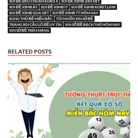
SOI ĐỀ SIÊU CHUẨN EURO 4
SOI ĐỀ XSMB 24H.NET
SOI ĐỀ XSMB ÂY
SOI ĐỀ XSMB IT
SOI ĐỀ XSMB KUBET.LINK
SOI ĐỀ XSMB QUA NET
SOI ĐỀ XSMB TT HÔM NAY
SONG THỦ ĐỀ MIỀN BẮC
TÔI MUỐN XIN SỐ ĐỀ
TRANG SOI CẦU LÔ ĐỀ UY TÍN
XIN SỐ ĐỀ BẠCH THỦ HÔM NAY
XIN SỐ ĐỀ TRÊN MẠNG
RELATED POSTS