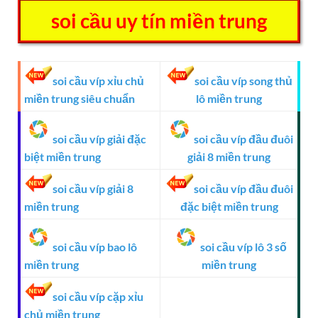
soi cầu uy tín miền trung
soi cầu víp xỉu chủ
soi cầu víp song thủ
miền trung siêu chuẩn
lô miền trung
soi cầu víp giải đặc
soi cầu víp đầu đuôi
biệt miền trung
giải 8 miền trung
soi cầu víp giải 8
soi cầu víp đầu đuôi
miền trung
đặc biệt miền trung
soi cầu víp bao lô
soi cầu víp lô 3 số
miền trung
miền trung
soi cầu víp cặp xỉu
chủ miền trung