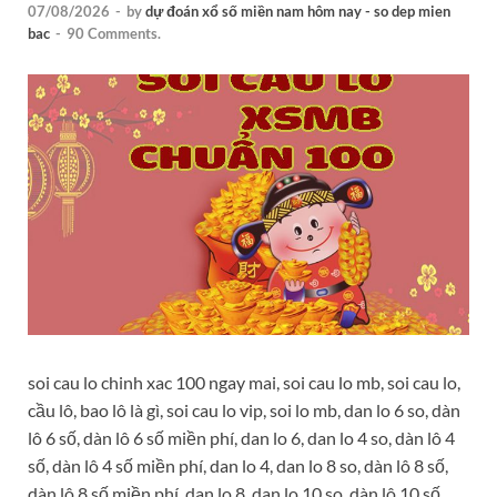
07/08/2026
-
by
dự đoán xổ số miền nam hôm nay - so dep mien
bac
-
90 Comments.
soi cau lo chinh xac 100 ngay mai, soi cau lo mb, soi cau lo,
cầu lô, bao lô là gì, soi cau lo vip, soi lo mb, dan lo 6 so, dàn
lô 6 số, dàn lô 6 số miền phí, dan lo 6, dan lo 4 so, dàn lô 4
số, dàn lô 4 số miền phí, dan lo 4, dan lo 8 so, dàn lô 8 số,
dàn lô 8 số miền phí, dan lo 8, dan lo 10 so, dàn lô 10 số,