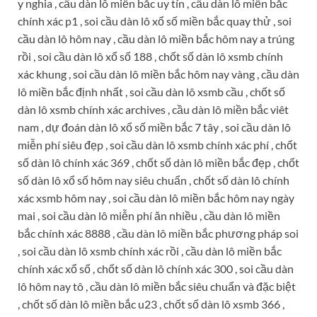
y nghia , cầu dàn lô miền bắc uy tín , cầu dàn lô miền bắc
chính xác p1 , soi cầu dàn lô xổ số miền bắc quay thử , soi
cầu dàn lô hôm nay , cầu dàn lô miền bắc hôm nay a trúng
rồi , soi cầu dàn lô xổ số 188 , chốt số dàn lô xsmb chính
xác khung , soi cầu dàn lô miền bắc hôm nay vàng , cầu dàn
lô miền bắc định nhất , soi cầu dàn lô xsmb cầu , chốt số
dàn lô xsmb chính xác archives , cầu dàn lô miền bắc viêt
nam , dự đoán dàn lô xổ số miền bắc 7 tây , soi cầu dàn lô
miễn phí siêu đẹp , soi cầu dàn lô xsmb chính xác phí , chốt
số dàn lô chính xác 369 , chốt số dàn lô miền bắc đẹp , chốt
số dàn lô xổ số hôm nay siêu chuẩn , chốt số dàn lô chính
xác xsmb hôm nay , soi cầu dàn lô miền bắc hôm nay ngày
mai , soi cầu dàn lô miễn phí ăn nhiều , cầu dàn lô miền
bắc chính xác 8888 , cầu dàn lô miền bắc phương pháp soi
, soi cầu dàn lô xsmb chính xác rồi , cầu dàn lô miền bắc
chính xác xổ số , chốt số dàn lô chính xác 300 , soi cầu dàn
lô hôm nay tô , cầu dàn lô miền bắc siêu chuẩn và đặc biệt
, chốt số dàn lô miền bắc u23 , chốt số dàn lô xsmb 366 ,