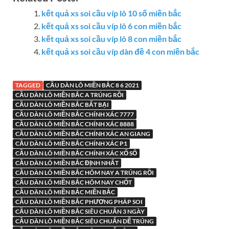
kết quả xs soi cầu víp lô 10 số miền bắc
kết quả xs soi cầu víp lô 6 con miền bắc
kết quả xs soi cầu víp lô 8 con miền bắc
kết quả xs soi cầu víp dàn đề 4 con miền bắc
TAGGED
CẦU DÀN LÔ MIỀN BẮC 8 6 2021
CẦU DÀN LÔ MIỀN BẮC A TRÚNG RỒI
CẦU DÀN LÔ MIỀN BẮC BẤT BẠI
CẦU DÀN LÔ MIỀN BẮC CHÍNH XÁC 7777
CẦU DÀN LÔ MIỀN BẮC CHÍNH XÁC 8888
CẦU DÀN LÔ MIỀN BẮC CHÍNH XÁC AN GIANG
CẦU DÀN LÔ MIỀN BẮC CHÍNH XÁC P1
CẦU DÀN LÔ MIỀN BẮC CHÍNH XÁC XỔ SỐ
CẦU DÀN LÔ MIỀN BẮC ĐỊNH NHẤT
CẦU DÀN LÔ MIỀN BẮC HÔM NAY A TRÚNG RỒI
CẦU DÀN LÔ MIỀN BẮC HÔM NAY CHỐT
CẦU DÀN LÔ MIỀN BẮC MIỀN BẮC
CẦU DÀN LÔ MIỀN BẮC PHƯƠNG PHÁP SOI
CẦU DÀN LÔ MIỀN BẮC SIÊU CHUẨN 3 NGÀY
CẦU DÀN LÔ MIỀN BẮC SIÊU CHUẨN DỄ TRÚNG