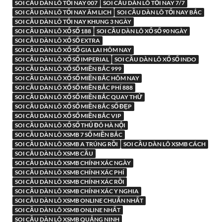
SOI CẦU DÀN LÔ TỐI NAY 007
SOI CẦU DÀN LÔ TỐI NAY 7/7
SOI CẦU DÀN LÔ TỐI NAY ÂM LICH
SOI CẦU DÀN LÔ TỐI NAY BẮC
SOI CẦU DÀN LÔ TỐI NAY KHUNG 3 NGÀY
SOI CẦU DÀN LÔ XỔ SỐ 188
SOI CẦU DÀN LÔ XỔ SỐ 90 NGÀY
SOI CẦU DÀN LÔ XỔ SỐ EXTRA
SOI CẦU DÀN LÔ XỔ SỐ GIA LAI HÔM NAY
SOI CẦU DÀN LÔ XỔ SỐ IMPERIAL
SOI CẦU DÀN LÔ XỔ SỐ INDO
SOI CẦU DÀN LÔ XỔ SỐ MIỀN BẮC 999
SOI CẦU DÀN LÔ XỔ SỐ MIỀN BẮC HÔM NAY
SOI CẦU DÀN LÔ XỔ SỐ MIỀN BẮC PHÍ 888
SOI CẦU DÀN LÔ XỔ SỐ MIỀN BẮC QUAY THỬ
SOI CẦU DÀN LÔ XỔ SỐ MIỀN BẮC SỐ ĐẸP
SOI CẦU DÀN LÔ XỔ SỐ MIỀN BẮC VIP
SOI CẦU DÀN LÔ XỔ SỐ THỦ ĐÔ HÀ NỘI
SOI CẦU DÀN LÔ XSMB 7 SỐ MIỀN BẮC
SOI CẦU DÀN LÔ XSMB A TRÚNG RỒI
SOI CẦU DÀN LÔ XSMB CÁCH
SOI CẦU DÀN LÔ XSMB CẦU
SOI CẦU DÀN LÔ XSMB CHÍNH XÁC NGÀY
SOI CẦU DÀN LÔ XSMB CHÍNH XÁC PHÍ
SOI CẦU DÀN LÔ XSMB CHÍNH XÁC RỒI
SOI CẦU DÀN LÔ XSMB CHÍNH XÁC Y NGHIA
SOI CẦU DÀN LÔ XSMB ONLINE CHUẨN NHẤT
SOI CẦU DÀN LÔ XSMB ONLINE NHẤT
SOI CẦU DÀN LÔ XSMB QUẢNG NINH