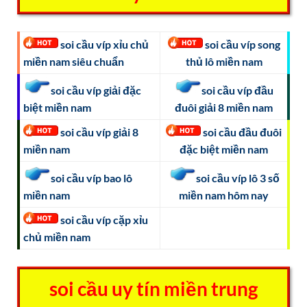
soi cầu víp xỉu chủ
soi cầu víp song
miền nam siêu chuẩn
thủ lô miền nam
soi cầu víp giải đặc
soi cầu víp đầu
biệt miền nam
đuôi giải 8 miền nam
soi cầu víp giải 8
soi cầu đầu đuôi
miền nam
đặc biệt miền nam
soi cầu víp bao lô
soi cầu víp lô 3 số
miền nam
miền nam hôm nay
soi cầu víp cặp xỉu
chủ miền nam
soi cầu uy tín miền trung