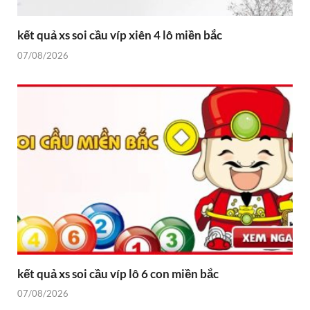
kết quả xs soi cầu víp xiên 4 lô miền bắc
07/08/2026
kết quả xs soi cầu víp lô 6 con miền bắc
07/08/2026