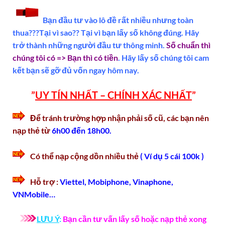
Bạn đầu tư vào lô đề rất nhiều nhưng toàn
thua???Tại vì sao?? Tại vì bạn lấy số không đúng. Hãy
trở thành những người đầu tư thông minh.
Số chuẩn thì
chúng tôi có
=> Bạn thì có tiền
. Hãy lấy số chúng tôi cam
kết bạn sẽ gỡ đủ vốn ngay hôm nay.
”
UY TÍN NHẤT – CHÍNH XÁC NHẤT
”
Để tránh trường hợp nhận phải số cũ, các bạn nên
nạp thẻ từ
6h00 đến 18h00.
Có thể nạp cộng dồn nhiều thẻ
( Ví dụ 5 cái 100k )
Hỗ trợ :
Viettel, Mobiphone, Vinaphone,
VNMobile…
LƯU Ý
:
Bạn cần tư vấn lấy số hoặc nạp thẻ xong