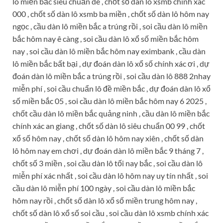
lô miền bắc siêu chuẩn de , chốt số dàn lô xsmb chính xác
000 , chốt số dàn lô xsmb ba miền , chốt số dàn lô hôm nay
ngọc , cầu dàn lô miền bắc a trúng rồi , soi cầu dàn lô miền
bắc hôm nay ê càng , soi cầu dàn lô xổ số miền bắc hôm
nay , soi cầu dàn lô miền bắc hôm nay eximbank , cầu dàn
lô miền bắc bất bại , dự đoán dàn lô xổ số chính xác ơi , dự
đoán dàn lô miền bắc a trúng rồi , soi cầu dàn lô 888 2nhay
miễn phí , soi cầu chuẩn lô đề miền bắc , dự đoán dàn lô xổ
số miền bắc 05 , soi cầu dàn lô miền bắc hôm nay 6 2025 ,
chốt cầu dàn lô miền bắc quảng ninh , cầu dàn lô miền bắc
chính xác an giang , chốt số dàn lô siêu chuẩn 00 99 , chốt
xổ số hôm nay , chốt số dàn lô hôm nay xiên , chốt số dàn
lô hôm nay em chơi , dự đoán dàn lô miền bắc 9 tháng 7 ,
chốt số 3 miền , soi cầu dàn lô tối nay bắc , soi cầu dàn lô
miễn phí xác nhất , soi cầu dàn lô hôm nay uy tín nhất , soi
cầu dàn lô miễn phí 100 ngày , soi cầu dàn lô miền bắc
hôm nay rồi , chốt số dàn lô xổ số miền trung hôm nay ,
chốt số dàn lô xổ số soi cầu , soi cầu dàn lô xsmb chính xác