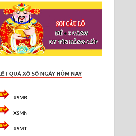
KẾT QUẢ XỔ SỐ NGÀY HÔM NAY
XSMB
XSMN
XSMT