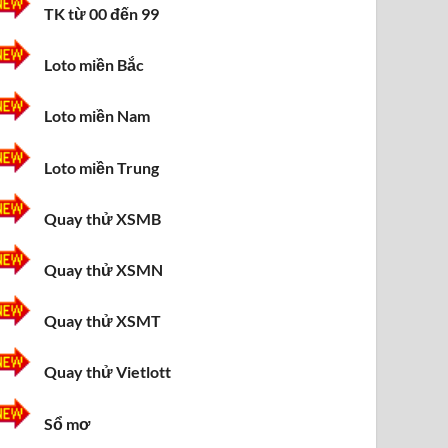
TK từ 00 đến 99
Loto miền Bắc
Loto miền Nam
Loto miền Trung
Quay thử XSMB
Quay thử XSMN
Quay thử XSMT
Quay thử Vietlott
Sổ mơ