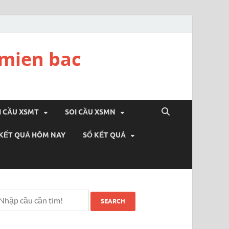
 mien bac
I CẦU XSMT
SOI CẦU XSMN
KẾT QUẢ HÔM NAY
SỔ KẾT QUẢ
SEARCH