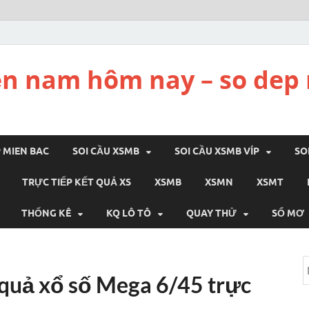
ền nam hôm nay – so dep
 MIEN BAC
SOI CẦU XSMB
SOI CẦU XSMB VÍP
SO
TRỰC TIẾP KẾT QUẢ XS
XSMB
XSMN
XSMT
THỐNG KÊ
KQ LÔ TÔ
QUAY THỬ
SỔ MƠ
quả xổ số Mega 6/45 trực