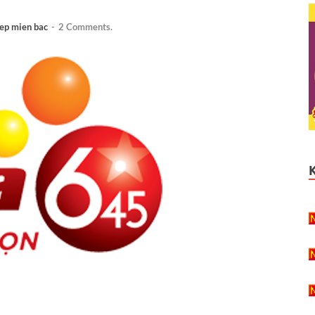
ep mien bac
-
2 Comments.