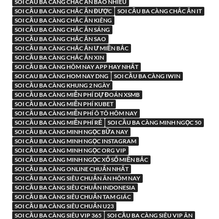
SOI CẦU BA CÀNG CHẮC ĂN BAO NHIEU
SOI CẦU BA CÀNG CHẮC ĂN ĐƯỢC
SOI CẦU BA CÀNG CHẮC ĂN IT
SOI CẦU BA CÀNG CHẮC ĂN KIÊNG
SOI CẦU BA CÀNG CHẮC ĂN SÁNG
SOI CẦU BA CÀNG CHẮC ĂN SAO
SOI CẦU BA CÀNG CHẮC ĂN Ư MIỀN BẮC
SOI CẦU BA CÀNG CHẮC ĂN XIN
SOI CẦU BA CÀNG HÔM NAY APP HAY NHẤT
SOI CAU BA CÀNG HOM NAY DNG
SOI CẦU BA CÀNG IWIN
SOI CẦU BA CÀNG KHUNG 2 NGÀY
SOI CẦU BA CÀNG MIỄN PHÍ DỰ ĐOÁN XSMB
SOI CẦU BA CÀNG MIỄN PHÍ KUBET
SOI CẦU BA CÀNG MIỄN PHÍ Ô TÔ HÔM NAY
SOI CẦU BA CÀNG MIỄN PHÍ RẺ
SOI CẦU BA CÀNG MINH NGỌC 50
SOI CẦU BA CÀNG MINH NGỌC BỮA NAY
SOI CẦU BA CÀNG MINH NGỌC INSTAGRAM
SOI CẦU BA CÀNG MINH NGỌC ORG VIP
SOI CẦU BA CÀNG MINH NGỌC XỔ SỐ MIỀN BẮC
SOI CẦU BA CÀNG ONLINE CHUẨN NHẤT
SOI CẦU BA CÀNG SIÊU CHUẨN ÂN HÔM NAY
SOI CẦU BA CÀNG SIÊU CHUẨN INDONESIA
SOI CẦU BA CÀNG SIÊU CHUẨN TAM GIÁC
SOI CẦU BA CÀNG SIÊU CHUẨN U23
SOI CẦU BA CÀNG SIÊU VIP 365
SOI CẦU BA CÀNG SIÊU VIP ÂN