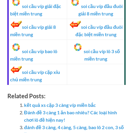
soi cầu víp giải đặc
soi cầu víp đầu đuôi
biệt miền trung
giải 8 miền trung
soi cầu víp giải 8
soi cầu víp đầu đuôi
miền trung
đặc biệt miền trung
soi cầu víp bao lô
soi cầu víp lô 3 số
miền trung
miền trung
soi cầu víp cặp xỉu
chủ miền trung
Related Posts:
kết quả xs cặp 3 càng víp miền bắc
Đánh đề 3 càng 1 ăn bao nhiêu? Các loại hình
chơi lô đề hiện nay!
đánh đề 3 càng, 4 càng, 5 càng, bao lô 2 con, 3 số