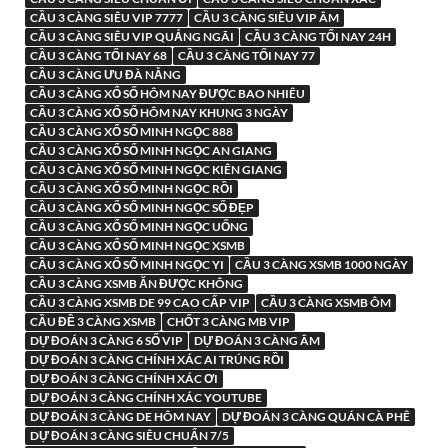
CẦU 3 CÀNG SIÊU VIP 7777
CẦU 3 CÀNG SIÊU VIP ÂM
CẦU 3 CÀNG SIÊU VIP QUẢNG NGÃI
CẦU 3 CÀNG TỐI NAY 24H
CẦU 3 CÀNG TỐI NAY 68
CẦU 3 CÀNG TỐI NAY 77
CẦU 3 CÀNG ƯU ĐÀ NẴNG
CẦU 3 CÀNG XỔ SỐ HÔM NAY ĐƯỢC BAO NHIÊU
CẦU 3 CÀNG XỔ SỐ HÔM NAY KHUNG 3 NGÀY
CẦU 3 CÀNG XỔ SỐ MINH NGỌC 888
CẦU 3 CÀNG XỔ SỐ MINH NGỌC AN GIANG
CẦU 3 CÀNG XỔ SỐ MINH NGỌC KIÊN GIANG
CẦU 3 CÀNG XỔ SỐ MINH NGỌC RỒI
CẦU 3 CÀNG XỔ SỐ MINH NGỌC SỐ ĐẸP
CẦU 3 CÀNG XỔ SỐ MINH NGỌC UỐNG
CẦU 3 CÀNG XỔ SỐ MINH NGỌC XSMB
CẦU 3 CÀNG XỔ SỐ MINH NGỌC YI
CẦU 3 CÀNG XSMB 1000 NGÀY
CẦU 3 CÀNG XSMB ĂN ĐƯỢC KHÔNG
CẦU 3 CÀNG XSMB DE 99 CAO CẤP VIP
CẦU 3 CÀNG XSMB ÔM
CẦU ĐỀ 3 CÀNG XSMB
CHỐT 3 CÀNG MB VIP
DỰ ĐOÁN 3 CÀNG 6 SỐ VIP
DỰ ĐOÁN 3 CÀNG ÂM
DỰ ĐOÁN 3 CÀNG CHÍNH XÁC AI TRÚNG RỒI
DỰ ĐOÁN 3 CÀNG CHÍNH XÁC ƠI
DỰ ĐOÁN 3 CÀNG CHÍNH XÁC YOUTUBE
DỰ ĐOÁN 3 CÀNG DE HÔM NAY
DỰ ĐOÁN 3 CÀNG QUÁN CÀ PHÊ
DỰ ĐOÁN 3 CÀNG SIÊU CHUẨN 7/5