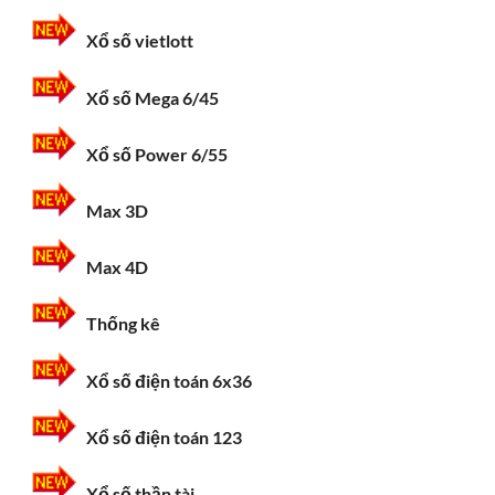
Xổ số vietlott
Xổ số Mega 6/45
Xổ số Power 6/55
Max 3D
Max 4D
Thống kê
Xổ số điện toán 6x36
Xổ số điện toán 123
Xổ số thần tài