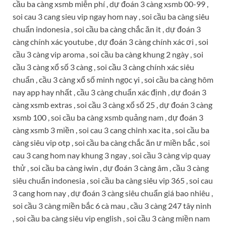
cầu ba càng xsmb miễn phí , dự đoán 3 càng xsmb 00-99 ,
soi cau 3 cang sieu vip ngay hom nay , soi cầu ba càng siêu
chuẩn indonesia , soi cầu ba càng chắc ăn it , dự đoán 3
càng chính xác youtube , dự đoán 3 càng chính xác ơi , soi
cầu 3 càng vip aroma , soi cầu ba càng khung 2 ngày , soi
cầu 3 càng xổ số 3 càng , soi cầu 3 càng chính xác siêu
chuẩn , cầu 3 càng xổ số minh ngọc yi , soi cầu ba càng hôm
nay app hay nhất , cầu 3 càng chuẩn xác định , dự đoán 3
càng xsmb extras , soi cầu 3 càng xổ số 25 , dự đoán 3 càng
xsmb 100 , soi cầu ba càng xsmb quảng nam , dự đoán 3
càng xsmb 3 miền , soi cau 3 cang chinh xac ita , soi cầu ba
càng siêu vip otp , soi cầu ba càng chắc ăn ư miền bắc , soi
cau 3 cang hom nay khung 3 ngay , soi cầu 3 càng vip quay
thử , soi cầu ba càng iwin , dự đoán 3 càng âm , cầu 3 càng
siêu chuẩn indonesia , soi cầu ba càng siêu vip 365 , soi cau
3 cang hom nay , dự đoán 3 càng siêu chuẩn giá bao nhiêu ,
soi cầu 3 càng miền bắc 6 cà mau , cầu 3 càng 247 tây ninh
, soi cầu ba càng siêu vip english , soi cầu 3 càng miền nam