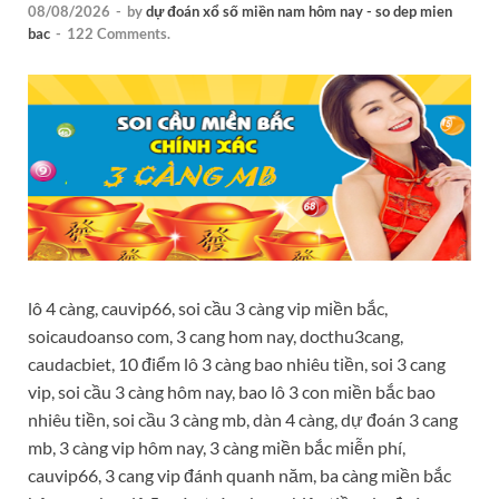
08/08/2026
-
by
dự đoán xổ số miền nam hôm nay - so dep mien
bac
-
122 Comments.
lô 4 càng, cauvip66, soi cầu 3 càng vip miền bắc,
soicaudoanso com, 3 cang hom nay, docthu3cang,
caudacbiet, 10 điểm lô 3 càng bao nhiêu tiền, soi 3 cang
vip, soi cầu 3 càng hôm nay, bao lô 3 con miền bắc bao
nhiêu tiền, soi cầu 3 càng mb, dàn 4 càng, dự đoán 3 cang
mb, 3 càng vip hôm nay, 3 càng miền bắc miễn phí,
cauvip66, 3 cang vip đánh quanh năm, ba càng miền bắc