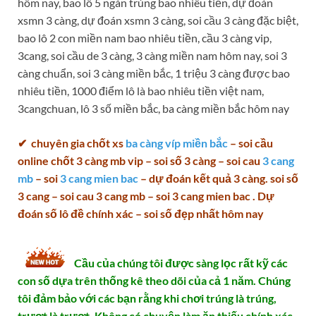
hôm nay, bao lô 5 ngàn trúng bao nhiêu tiền, dự đoán
xsmn 3 càng, dự đoán xsmn 3 càng, soi cầu 3 càng đặc biệt,
bao lô 2 con miền nam bao nhiêu tiền, cầu 3 càng vip,
3cang, soi cầu de 3 càng, 3 càng miền nam hôm nay, soi 3
càng chuẩn, soi 3 càng miền bắc, 1 triệu 3 càng được bao
nhiêu tiền, 1000 điểm lô là bao nhiêu tiền việt nam,
3cangchuan, lô 3 số miền bắc, ba càng miền bắc hôm nay
✔ chuyên gia chốt xs
ba càng víp miền bắc
– soi cầu
online chốt 3 càng mb vip – soi số 3 càng – soi cau
3 cang
mb
– soi
3 cang mien bac
– dự đoán kết quả 3 càng. soi số
3 cang – soi cau 3 cang mb – soi 3 cang mien bac . Dự
đoán số lô đề chính xác – soi số đẹp nhất hôm nay
Cầu của chúng tôi được sàng lọc rất kỹ các
con số dựa trên thống kê theo dõi của cả 1 năm. Chúng
tôi đảm bảo với các bạn rằng khi chơi trúng là trúng,
trượt là trượt. Không có chuyện làm ăn thiếu chính xác