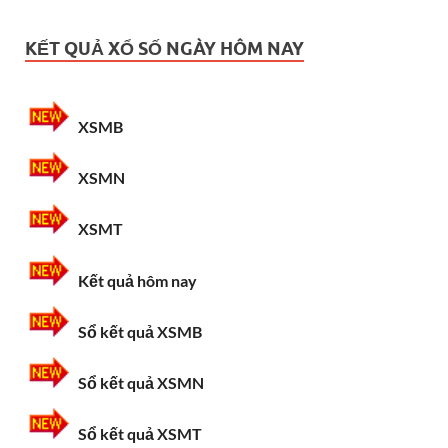
KẾT QUẢ XỔ SỐ NGÀY HÔM NAY
XSMB
XSMN
XSMT
Kết quả hôm nay
Sổ kết quả XSMB
Sổ kết quả XSMN
Sổ kết quả XSMT