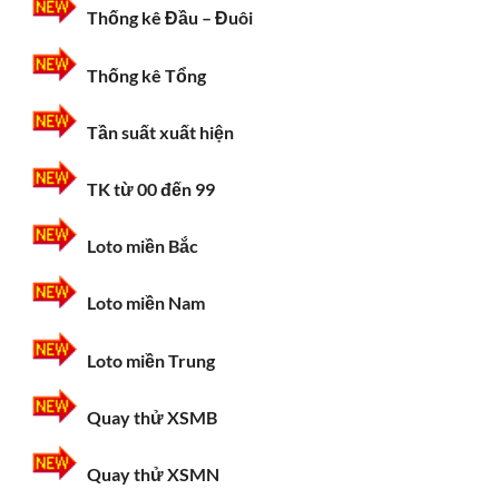
Thống kê Đầu – Đuôi
Thống kê Tổng
Tần suất xuất hiện
TK từ 00 đến 99
Loto miền Bắc
Loto miền Nam
Loto miền Trung
Quay thử XSMB
Quay thử XSMN