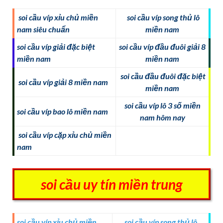
soi cầu víp xỉu chủ miền
soi cầu víp song thủ lô
nam siêu chuẩn
miền nam
soi cầu víp giải đặc biệt
soi cầu víp đầu đuôi giải 8
miền nam
miền nam
soi cầu đầu đuôi đặc biệt
soi cầu víp giải 8 miền nam
miền nam
soi cầu víp lô 3 số miền
soi cầu víp bao lô miền nam
nam hôm nay
soi cầu víp cặp xỉu chủ miền
nam
soi cầu uy tín miền trung
soi cầu víp xỉu chủ miền
soi cầu víp song thủ lô