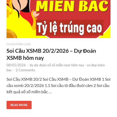
CHƯA PHÂN LOẠI
Soi Cầu XSMB 20/2/2026 – Dự Đoán
XSMB hôm nay
08/05/2026
-
by
dự đoán xổ số miền nam hôm nay - so dep mien
bac
-
2 Comments.
Soi Cầu XSMB 20/2 Soi Cầu XSMB – Dự Đoán XSMB 1 Soi
cầu xsmb 20/2/2026 1.1 Soi cầu lô đầu đuôi câm 2 Soi cầu
kết quả xổ số miền bắc …
READ MORE