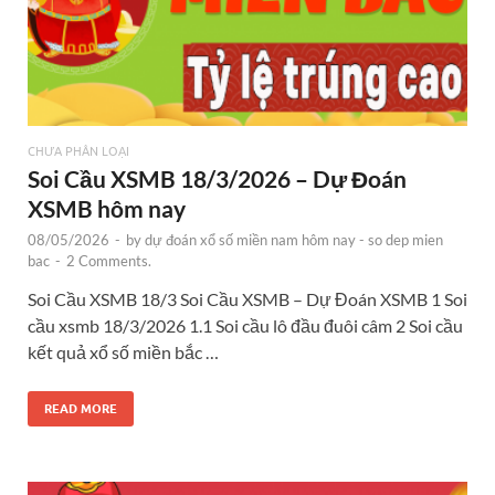
CHƯA PHÂN LOẠI
Soi Cầu XSMB 18/3/2026 – Dự Đoán
XSMB hôm nay
08/05/2026
-
by
dự đoán xổ số miền nam hôm nay - so dep mien
bac
-
2 Comments.
Soi Cầu XSMB 18/3 Soi Cầu XSMB – Dự Đoán XSMB 1 Soi
cầu xsmb 18/3/2026 1.1 Soi cầu lô đầu đuôi câm 2 Soi cầu
kết quả xổ số miền bắc …
READ MORE