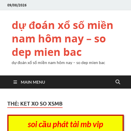
09/08/2026
dự đoán xổ số miền
nam hôm nay – so
dep mien bac
dự đoán xổ số miền nam hôm nay – so dep mien bac
MAIN MENU
THẺ:
KET XO SO XSMB
soi cầu phát tài mb vip