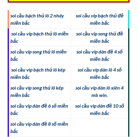
soi cầu bạch thủ lô 2 nháy
soi cầu víp bạch thủ đề
miền bắc
miền bắc
soi cầu víp bạch thủ lô miền
soi cầu víp song thủ đề
bắc
miền bắc
soi cầu víp song thủ lô miền
soi cầu víp dàn đề 4 số
bắc
miền bắc
soi cầu víp bạch thủ lô kép
soi cầu víp dàn lô 4 số
miền bắc
miền bắc
soi cầu víp song thủ lô kép
soi cầu víp dàn lô xiên 4
miền bắc
mb win.
soi cầu vip dàn đề 6 số miền
soi cầu vip dàn đề 10 số
bắc
miền bắc
soi cầu vip dàn đề 8 số miền
bắc