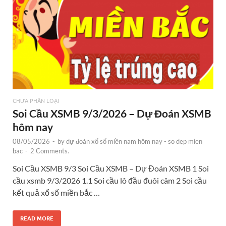
CHƯA PHÂN LOẠI
Soi Cầu XSMB 9/3/2026 – Dự Đoán XSMB
hôm nay
08/05/2026
-
by
dự đoán xổ số miền nam hôm nay - so dep mien
bac
-
2 Comments.
Soi Cầu XSMB 9/3 Soi Cầu XSMB – Dự Đoán XSMB 1 Soi
cầu xsmb 9/3/2026 1.1 Soi cầu lô đầu đuôi câm 2 Soi cầu
kết quả xổ số miền bắc …
READ MORE