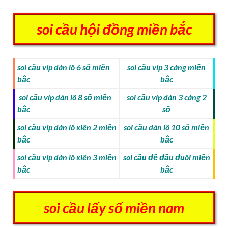
soi cầu hội đồng miền bắc
soi cầu víp dàn lô 6 số miền
soi cầu víp 3 càng miền
bắc
bắc
soi cầu víp dàn lô 8 số miền
soi cầu víp dàn 3 càng 2
bắc
số
soi cầu víp dàn lô xiên 2 miền
soi cầu dàn lô 10 số miền
bắc
bắc
soi cầu víp dàn lô xiên 3 miền
soi cầu đề đầu đuôi miền
bắc
bắc
soi cầu lấy số miền nam