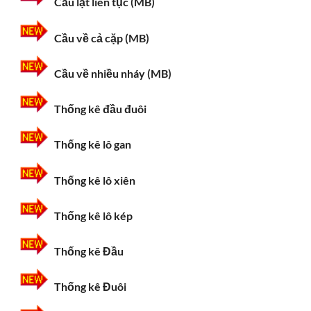
Cầu lật liên tục (MB)
Cầu về cả cặp (MB)
Cầu về nhiều nháy (MB)
Thống kê đầu đuôi
Thống kê lô gan
Thống kê lô xiên
Thống kê lô kép
Thống kê Đầu
Thống kê Đuôi