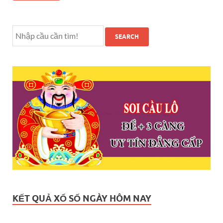
SEARCH
KẾT QUẢ XỔ SỐ NGÀY HÔM NAY