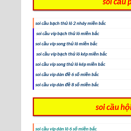
soi cầu 
soi cầu bạch thủ lô 2 nháy miền bắc
soi cầu víp bạch thủ lô miền bắc
soi cầu víp song thủ lô miền bắc
soi cầu víp bạch thủ lô kép miền bắc
soi cầu víp song thủ lô kép miền bắc
soi cầu vip dàn đề 6 số miền bắc
soi cầu vip dàn đề 8 số miền bắc
soi cầu h
soi cầu víp dàn lô 6 số miền bắc