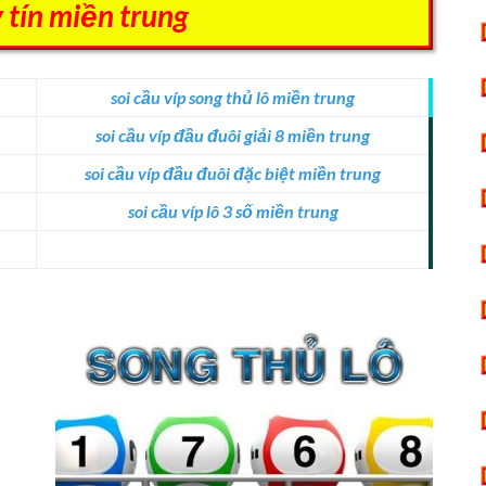
y tín miền trung
soi cầu víp song thủ lô miền trung
soi cầu víp đầu đuôi giải 8 miền trung
soi cầu víp đầu đuôi đặc biệt miền trung
soi cầu víp lô 3 số miền trung