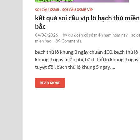
SOI CẦU XSMB
/
SOI CẦU XSMB VÍP
kết quả soi cầu víp lô bạch thủ miền
bắc
04/06/2026
-
by
dự đoán xổ số miền nam hôm nay - so d
mien bac
-
89 Comments.
bạch thủ lô khung 3 ngày chuẩn 100, bạch thủ lô
khung 3 ngày miễn phí, bạch thủ lô khung 3 ngày
tuyệt đối, bạch thủ lô khung 5 ngày, …
READ MORE