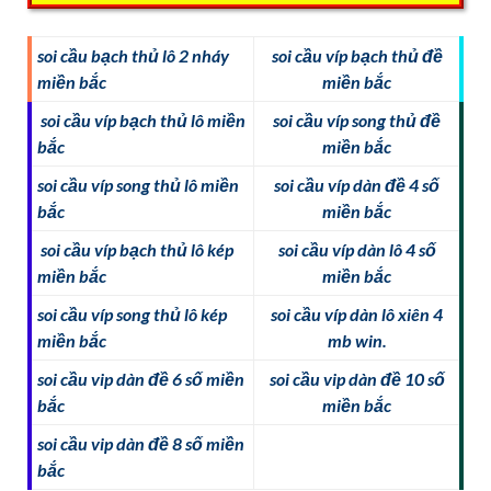
soi cầu bạch thủ lô 2 nháy
soi cầu víp bạch thủ đề
miền bắc
miền bắc
soi cầu víp bạch thủ lô miền
soi cầu víp song thủ đề
bắc
miền bắc
soi cầu víp song thủ lô miền
soi cầu víp dàn đề 4 số
bắc
miền bắc
soi cầu víp bạch thủ lô kép
soi cầu víp dàn lô 4 số
miền bắc
miền bắc
soi cầu víp song thủ lô kép
soi cầu víp dàn lô xiên 4
miền bắc
mb win.
soi cầu vip dàn đề 6 số miền
soi cầu vip dàn đề 10 số
bắc
miền bắc
soi cầu vip dàn đề 8 số miền
bắc