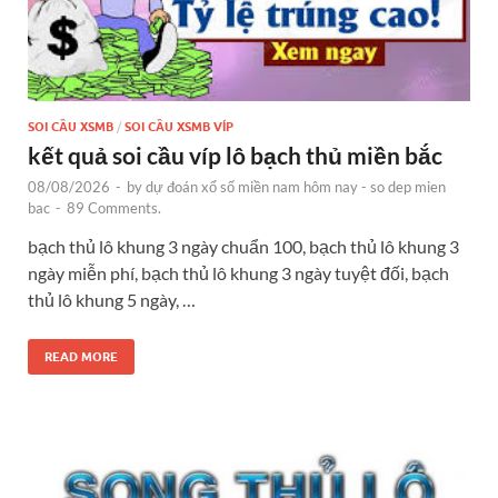
SOI CẦU XSMB
/
SOI CẦU XSMB VÍP
kết quả soi cầu víp lô bạch thủ miền bắc
08/08/2026
-
by
dự đoán xổ số miền nam hôm nay - so dep mien
bac
-
89 Comments.
bạch thủ lô khung 3 ngày chuẩn 100, bạch thủ lô khung 3
ngày miễn phí, bạch thủ lô khung 3 ngày tuyệt đối, bạch
thủ lô khung 5 ngày, …
READ MORE