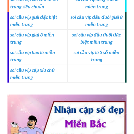
trung siêu chuẩn
miền trung
soi cầu víp giải đặc biệt
soi cầu víp đầu đuôi giải 8
miền trung
miền trung
soi cầu víp giải 8 miền
soi cầu víp đầu đuôi đặc
trung
biệt miền trung
soi cầu víp bao lô miền
soi cầu víp lô 3 số miền
trung
trung
soi cầu víp cặp xỉu chủ
miền trung