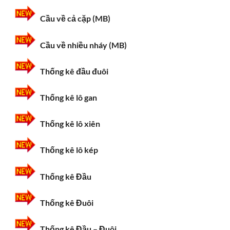
Cầu về cả cặp (MB)
Cầu về nhiều nháy (MB)
Thống kê đầu đuôi
Thống kê lô gan
Thống kê lô xiên
Thống kê lô kép
Thống kê Đầu
Thống kê Đuôi
Thống kê Đầu – Đuôi