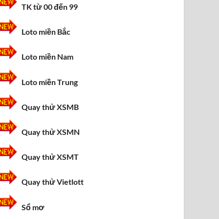
TK từ 00 đến 99
Loto miền Bắc
Loto miền Nam
Loto miền Trung
Quay thử XSMB
Quay thử XSMN
Quay thử XSMT
Quay thử Vietlott
Sổ mơ