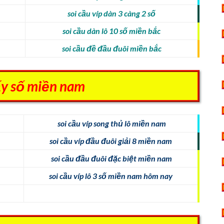
soi cầu víp dàn 3 càng 2 số
soi cầu dàn lô 10 số miền bắc
soi cầu đề đầu đuôi miền bắc
lấy số miền nam
soi cầu víp song thủ lô miền nam
soi cầu víp đầu đuôi giải 8 miền nam
soi cầu đầu đuôi đặc biệt miền nam
soi cầu víp lô 3 số miền nam hôm nay