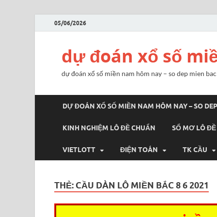
05/06/2026
dự đoán xổ số mi
dự đoán xổ số miền nam hôm nay – so dep mien bac
DỰ ĐOÁN XỔ SỐ MIỀN NAM HÔM NAY – SO DEP
KINH NGHIỆM LÔ ĐỀ CHUẨN
SỔ MƠ LÔ ĐỀ
VIETLOTT
ĐIỆN TOÁN
TK CẦU
THẺ:
CẦU DÀN LÔ MIỀN BẮC 8 6 2021