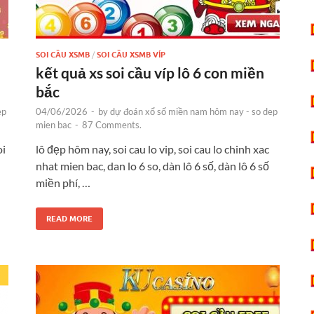
SOI CẦU XSMB
/
SOI CẦU XSMB VÍP
kết quả xs soi cầu víp lô 6 con miền
bắc
ep
04/06/2026
-
by
dự đoán xổ số miền nam hôm nay - so dep
mien bac
-
87 Comments.
oi
lô đẹp hôm nay, soi cau lo vip, soi cau lo chinh xac
nhat mien bac, dan lo 6 so, dàn lô 6 số, dàn lô 6 số
miền phí, …
READ MORE