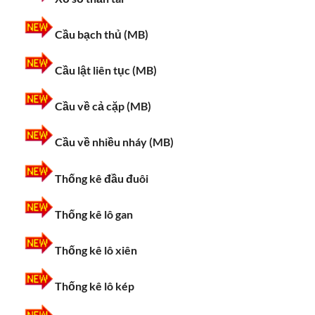
Cầu bạch thủ (MB)
Cầu lật liên tục (MB)
Cầu về cả cặp (MB)
Cầu về nhiều nháy (MB)
Thống kê đầu đuôi
Thống kê lô gan
Thống kê lô xiên
Thống kê lô kép