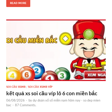
READ MORE
SOI CẦU XSMB
/
SOI CẦU XSMB VÍP
kết quả xs soi cầu víp lô 6 con miền bắc
06/08/2026
-
by
dự đoán xổ số miền nam hôm nay - so dep mien
bac
-
87 Comments.