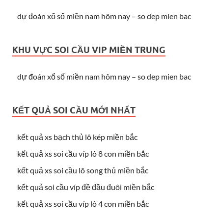
dự đoán xổ số miền nam hôm nay – so dep mien bac
KHU VỰC SOI CẦU VIP MIỀN TRUNG
dự đoán xổ số miền nam hôm nay – so dep mien bac
KẾT QUẢ SOI CẦU MỚI NHẤT
kết quả xs bạch thủ lô kép miền bắc
kết quả xs soi cầu víp lô 8 con miền bắc
kết quả xs soi cầu lô song thủ miền bắc
kết quả soi cầu víp đề đầu đuôi miền bắc
kết quả xs soi cầu víp lô 4 con miền bắc