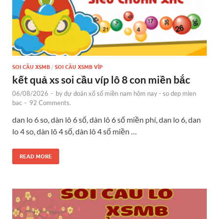
SOI CẦU XSMB
/
SOI CẦU XSMB VÍP
kết quả xs soi cầu víp lô 8 con miền bắc
06/08/2026
-
by
dự đoán xổ số miền nam hôm nay - so dep mien
bac
-
92 Comments.
dan lo 6 so, dàn lô 6 số, dàn lô 6 số miền phí, dan lo 6, dan
lo 4 so, dàn lô 4 số, dàn lô 4 số miền …
READ MORE