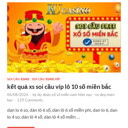
SOI CẦU XSMB
/
SOI CẦU XSMB VÍP
kết quả xs soi cầu víp lô 10 số miền bắc
06/08/2026
-
by
dự đoán xổ số miền nam hôm nay - so dep mien
bac
-
129 Comments.
dan lo 6 so, dàn lô 6 số, dàn lô 6 số miền phí, dan lo 6, dan
lo 4 so, dàn lô 4 số, dàn lô 4 số miền …