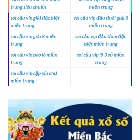
trung siêu chuẩn
miền trung
soi cầu víp giải đặc biệt
soi cầu víp đầu đuôi giải 8
miền trung
miền trung
soi cầu víp giải 8 miền
soi cầu víp đầu đuôi đặc
trung
biệt miền trung
soi cầu víp bao lô miền
soi cầu víp lô 3 số miền
trung
trung
soi cầu víp cặp xỉu chủ
miền trung