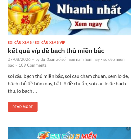
SOI CẦU XSMB
/
SOI CẦU XSMB VÍP
kết quả víp đề bạch thủ miền bắc
07/08/2026
-
by
dự đoán xổ số miền nam hôm nay - so dep mien
bac
-
109 Comments.
soi cầu bạch thủ miền bắc, soi cau cham chuan, xem lo de,
bạch thủ đề hôm nay, bắt lô đề chuẩn, soi cau lo đe bach
thu, lo bach …
READ MORE