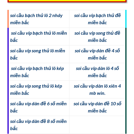
soi cầu bạch thủ lô 2 nháy
soi cầu víp bạch thủ đề
miền bắc
miền bắc
soi cầu víp bạch thủ lô miền
soi cầu víp song thủ đề
bắc
miền bắc
soi cầu víp song thủ lô miền
soi cầu víp dàn đề 4 số
bắc
miền bắc
soi cầu víp bạch thủ lô kép
soi cầu víp dàn lô 4 số
miền bắc
miền bắc
soi cầu víp song thủ lô kép
soi cầu víp dàn lô xiên 4
miền bắc
mb win.
soi cầu vip dàn đề 6 số miền
soi cầu vip dàn đề 10 số
bắc
miền bắc
soi cầu vip dàn đề 8 số miền
bắc