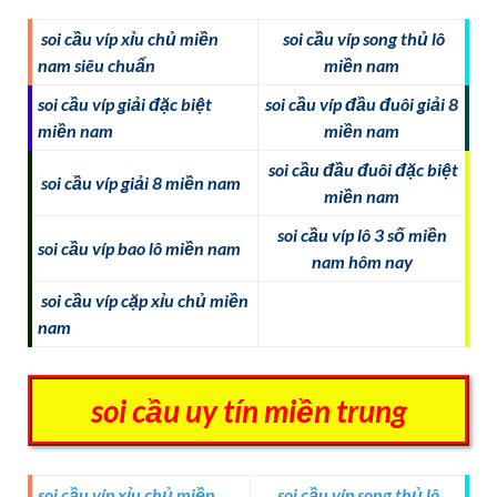
soi cầu víp xỉu chủ miền
soi cầu víp song thủ lô
nam siêu chuẩn
miền nam
soi cầu víp giải đặc biệt
soi cầu víp đầu đuôi giải 8
miền nam
miền nam
soi cầu đầu đuôi đặc biệt
soi cầu víp giải 8 miền nam
miền nam
soi cầu víp lô 3 số miền
soi cầu víp bao lô miền nam
nam hôm nay
soi cầu víp cặp xỉu chủ miền
nam
soi cầu uy tín miền trung
soi cầu víp xỉu chủ miền
soi cầu víp song thủ lô