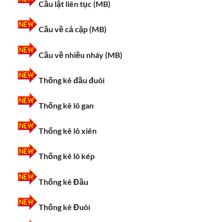
Cầu lật liên tục (MB)
Cầu về cả cặp (MB)
Cầu về nhiều nháy (MB)
Thống kê đầu đuôi
Thống kê lô gan
Thống kê lô xiên
Thống kê lô kép
Thống kê Đầu
Thống kê Đuôi