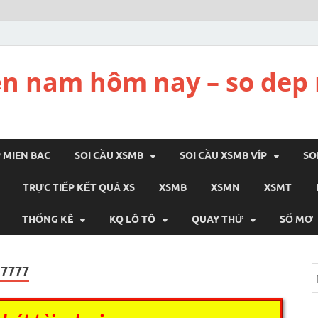
ền nam hôm nay – so dep
 MIEN BAC
SOI CẦU XSMB
SOI CẦU XSMB VÍP
SO
TRỰC TIẾP KẾT QUẢ XS
XSMB
XSMN
XSMT
THỐNG KÊ
KQ LÔ TÔ
QUAY THỬ
SỔ MƠ
7777