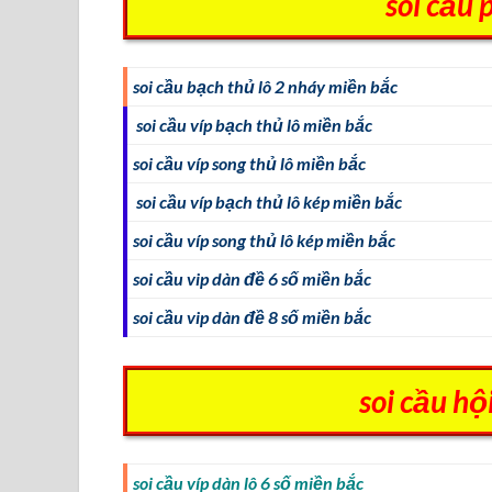
soi cầu 
soi cầu bạch thủ lô 2 nháy miền bắc
soi cầu víp bạch thủ lô miền bắc
soi cầu víp song thủ lô miền bắc
soi cầu víp bạch thủ lô kép miền bắc
soi cầu víp song thủ lô kép miền bắc
soi cầu vip dàn đề 6 số miền bắc
soi cầu vip dàn đề 8 số miền bắc
soi cầu h
soi cầu víp dàn lô 6 số miền bắc