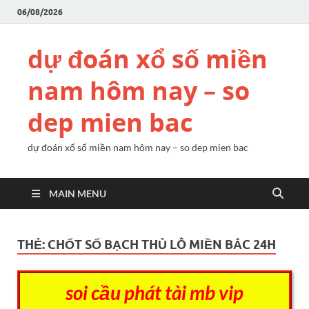
06/08/2026
dự đoán xổ số miền
nam hôm nay – so
dep mien bac
dự đoán xổ số miền nam hôm nay – so dep mien bac
MAIN MENU
THẺ:
CHỐT SỐ BẠCH THỦ LÔ MIỀN BẮC 24H
soi cầu phát tài mb vip