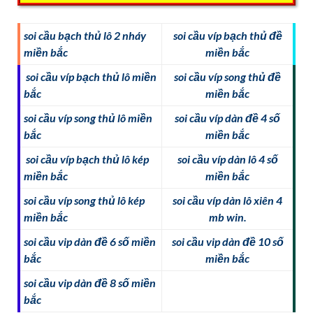
soi cầu bạch thủ lô 2 nháy
soi cầu víp bạch thủ đề
miền bắc
miền bắc
soi cầu víp bạch thủ lô miền
soi cầu víp song thủ đề
bắc
miền bắc
soi cầu víp song thủ lô miền
soi cầu víp dàn đề 4 số
bắc
miền bắc
soi cầu víp bạch thủ lô kép
soi cầu víp dàn lô 4 số
miền bắc
miền bắc
soi cầu víp song thủ lô kép
soi cầu víp dàn lô xiên 4
miền bắc
mb win.
soi cầu vip dàn đề 6 số miền
soi cầu vip dàn đề 10 số
bắc
miền bắc
soi cầu vip dàn đề 8 số miền
bắc