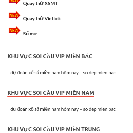
Quay thử XSMT
Quay thử Vietlott
Sổ mơ
KHU VỰC SOI CẦU VIP MIỀN BẮC
dự đoán xổ số miền nam hôm nay – so dep mien bac
KHU VỰC SOI CẦU VIP MIỀN NAM
dự đoán xổ số miền nam hôm nay – so dep mien bac
KHU VỰC SOI CẦU VIP MIỀN TRUNG