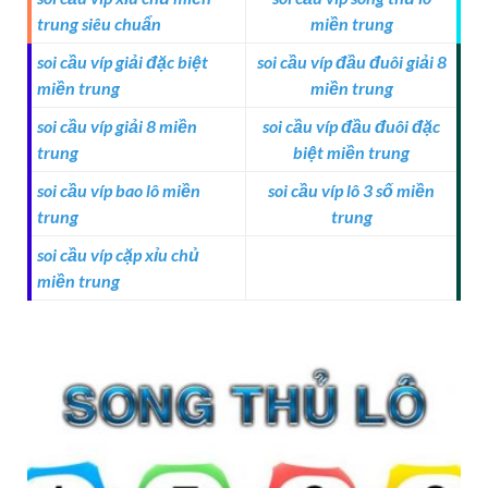
trung siêu chuẩn
miền trung
soi cầu víp giải đặc biệt
soi cầu víp đầu đuôi giải 8
miền trung
miền trung
soi cầu víp giải 8 miền
soi cầu víp đầu đuôi đặc
trung
biệt miền trung
soi cầu víp bao lô miền
soi cầu víp lô 3 số miền
trung
trung
soi cầu víp cặp xỉu chủ
miền trung