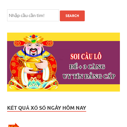
SEARCH
KẾT QUẢ XỔ SỐ NGÀY HÔM NAY