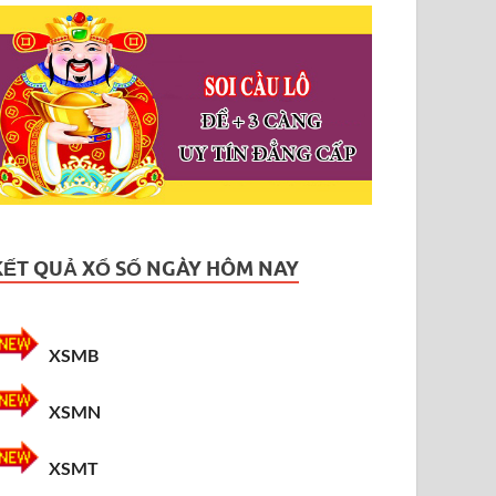
KẾT QUẢ XỔ SỐ NGÀY HÔM NAY
XSMB
XSMN
XSMT