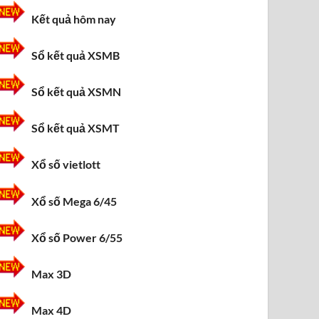
Kết quả hôm nay
Sổ kết quả XSMB
Sổ kết quả XSMN
Sổ kết quả XSMT
Xổ số vietlott
Xổ số Mega 6/45
Xổ số Power 6/55
Max 3D
Max 4D