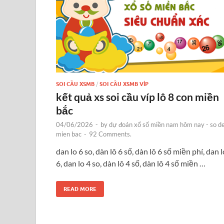
SOI CẦU XSMB
/
SOI CẦU XSMB VÍP
kết quả xs soi cầu víp lô 8 con miền
bắc
04/06/2026
-
by
dự đoán xổ số miền nam hôm nay - so d
mien bac
-
92 Comments.
dan lo 6 so, dàn lô 6 số, dàn lô 6 số miền phí, dan l
6, dan lo 4 so, dàn lô 4 số, dàn lô 4 số miền …
READ MORE