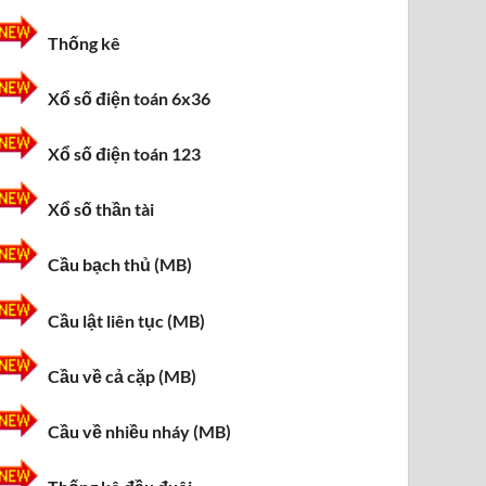
Thống kê
Xổ số điện toán 6x36
Xổ số điện toán 123
Xổ số thần tài
Cầu bạch thủ (MB)
Cầu lật liên tục (MB)
Cầu về cả cặp (MB)
Cầu về nhiều nháy (MB)