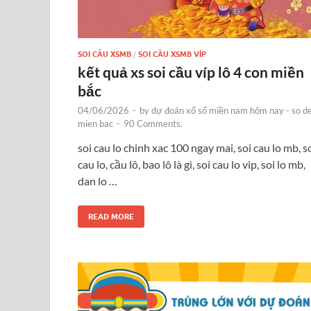
SOI CẦU XSMB
/
SOI CẦU XSMB VÍP
kết quả xs soi cầu víp lô 4 con miền
bắc
04/06/2026
-
by
dự đoán xổ số miền nam hôm nay - so d
mien bac
-
90 Comments.
soi cau lo chinh xac 100 ngay mai, soi cau lo mb, s
cau lo, cầu lô, bao lô là gì, soi cau lo vip, soi lo mb,
dan lo …
READ MORE