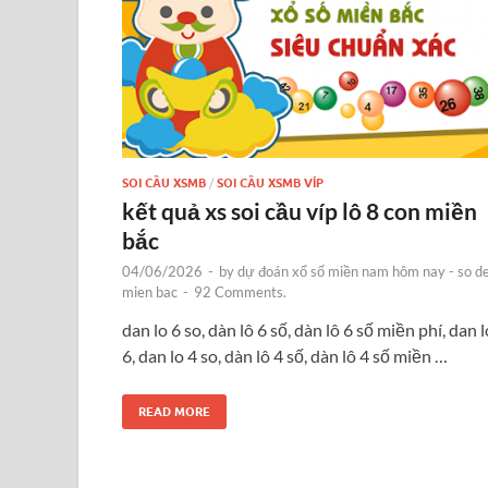
SOI CẦU XSMB
/
SOI CẦU XSMB VÍP
kết quả xs soi cầu víp lô 8 con miền
bắc
04/06/2026
-
by
dự đoán xổ số miền nam hôm nay - so d
mien bac
-
92 Comments.
dan lo 6 so, dàn lô 6 số, dàn lô 6 số miền phí, dan l
6, dan lo 4 so, dàn lô 4 số, dàn lô 4 số miền …
READ MORE