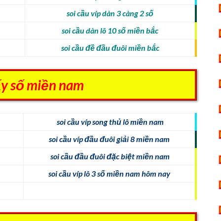
soi cầu víp dàn 3 càng 2 số
soi cầu dàn lô 10 số miền bắc
soi cầu đề đầu đuôi miền bắc
lấy số miền nam
soi cầu víp song thủ lô miền nam
soi cầu víp đầu đuôi giải 8 miền nam
soi cầu đầu đuôi đặc biệt miền nam
soi cầu víp lô 3 số miền nam hôm nay