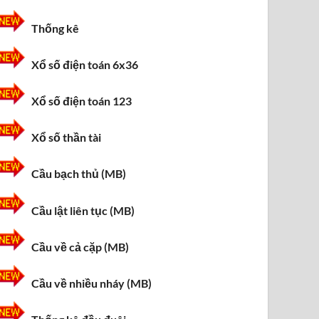
Thống kê
Xổ số điện toán 6x36
Xổ số điện toán 123
Xổ số thần tài
Cầu bạch thủ (MB)
Cầu lật liên tục (MB)
Cầu về cả cặp (MB)
Cầu về nhiều nháy (MB)