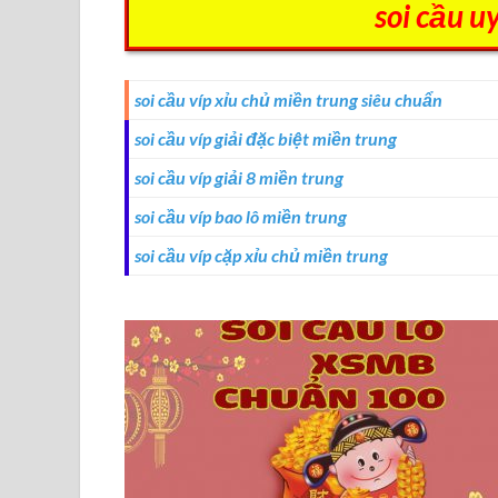
soi cầu u
soi cầu víp xỉu chủ miền trung siêu chuẩn
soi cầu víp giải đặc biệt miền trung
soi cầu víp giải 8 miền trung
soi cầu víp bao lô miền trung
soi cầu víp cặp xỉu chủ miền trung