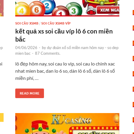
SOI CẦU XSMB
/
SOI CẦU XSMB VÍP
kết quả xs soi cầu víp lô 6 con miền
bắc
ep
04/06/2026
-
by
dự đoán xổ số miền nam hôm nay - so dep
mien bac
-
87 Comments.
oi
lô đẹp hôm nay, soi cau lo vip, soi cau lo chinh xac
nhat mien bac, dan lo 6 so, dàn lô 6 số, dàn lô 6 số
miền phí, …
READ MORE