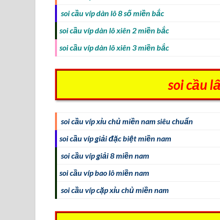
soi cầu víp dàn lô 8 số miền bắc
soi cầu víp dàn lô xiên 2 miền bắc
soi cầu víp dàn lô xiên 3 miền bắc
soi cầu 
soi cầu víp xỉu chủ miền nam siêu chuẩn
soi cầu víp giải đặc biệt miền nam
soi cầu víp giải 8 miền nam
soi cầu víp bao lô miền nam
soi cầu víp cặp xỉu chủ miền nam