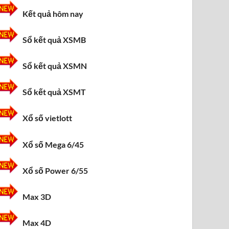
Kết quả hôm nay
Sổ kết quả XSMB
Sổ kết quả XSMN
Sổ kết quả XSMT
Xổ số vietlott
Xổ số Mega 6/45
Xổ số Power 6/55
Max 3D
Max 4D