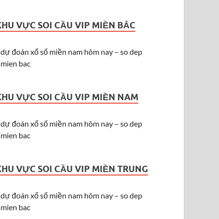
KHU VỰC SOI CẦU VIP MIỀN BẮC
dự đoán xổ số miền nam hôm nay – so dep
mien bac
KHU VỰC SOI CẦU VIP MIỀN NAM
dự đoán xổ số miền nam hôm nay – so dep
mien bac
KHU VỰC SOI CẦU VIP MIỀN TRUNG
dự đoán xổ số miền nam hôm nay – so dep
mien bac