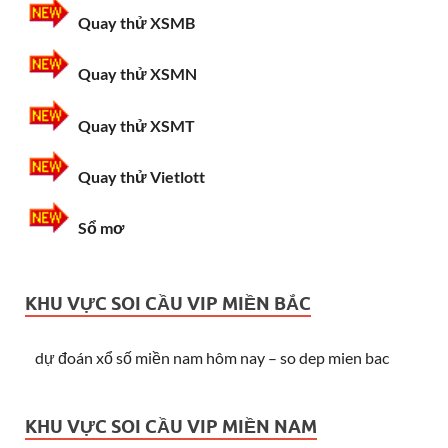
Quay thử XSMB
Quay thử XSMN
Quay thử XSMT
Quay thử Vietlott
Sổ mơ
KHU VỰC SOI CẦU VIP MIỀN BẮC
dự đoán xổ số miền nam hôm nay – so dep mien bac
KHU VỰC SOI CẦU VIP MIỀN NAM