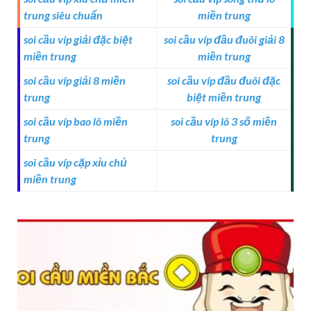
trung siêu chuẩn
miền trung
soi cầu víp giải đặc biệt
soi cầu víp đầu đuôi giải 8
miền trung
miền trung
soi cầu víp giải 8 miền
soi cầu víp đầu đuôi đặc
trung
biệt miền trung
soi cầu víp bao lô miền
soi cầu víp lô 3 số miền
trung
trung
soi cầu víp cặp xỉu chủ
miền trung