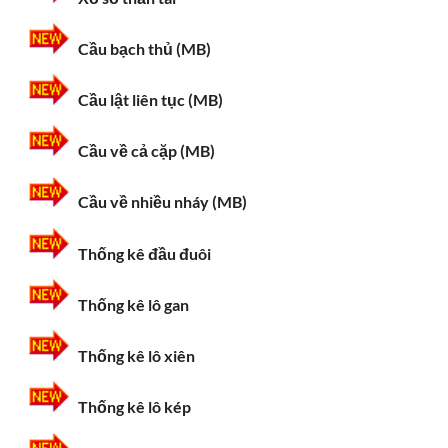
Cầu bạch thủ (MB)
Cầu lật liên tục (MB)
Cầu về cả cặp (MB)
Cầu về nhiều nháy (MB)
Thống kê đầu đuôi
Thống kê lô gan
Thống kê lô xiên
Thống kê lô kép