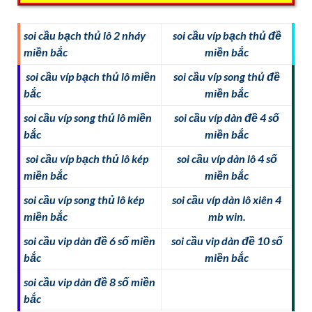
soi cầu bạch thủ lô 2 nháy
soi cầu víp bạch thủ đề
miền bắc
miền bắc
soi cầu víp bạch thủ lô miền
soi cầu víp song thủ đề
bắc
miền bắc
soi cầu víp song thủ lô miền
soi cầu víp dàn đề 4 số
bắc
miền bắc
soi cầu víp bạch thủ lô kép
soi cầu víp dàn lô 4 số
miền bắc
miền bắc
soi cầu víp song thủ lô kép
soi cầu víp dàn lô xiên 4
miền bắc
mb win.
soi cầu vip dàn đề 6 số miền
soi cầu vip dàn đề 10 số
bắc
miền bắc
soi cầu vip dàn đề 8 số miền
bắc