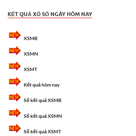
KẾT QUẢ XỔ SỐ NGÀY HÔM NAY
XSMB
XSMN
XSMT
Kết quả hôm nay
Sổ kết quả XSMB
Sổ kết quả XSMN
Sổ kết quả XSMT