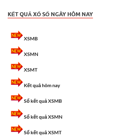
KẾT QUẢ XỔ SỐ NGÀY HÔM NAY
XSMB
XSMN
XSMT
Kết quả hôm nay
Sổ kết quả XSMB
Sổ kết quả XSMN
Sổ kết quả XSMT