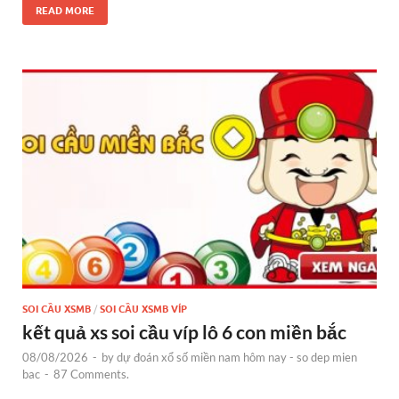
READ MORE
SOI CẦU XSMB
/
SOI CẦU XSMB VÍP
kết quả xs soi cầu víp lô 6 con miền bắc
08/08/2026
-
by
dự đoán xổ số miền nam hôm nay - so dep mien
bac
-
87 Comments.