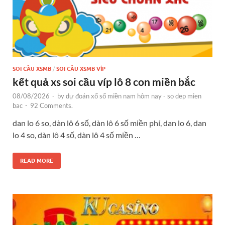
SOI CẦU XSMB
/
SOI CẦU XSMB VÍP
kết quả xs soi cầu víp lô 8 con miền bắc
08/08/2026
-
by
dự đoán xổ số miền nam hôm nay - so dep mien
bac
-
92 Comments.
dan lo 6 so, dàn lô 6 số, dàn lô 6 số miền phí, dan lo 6, dan
lo 4 so, dàn lô 4 số, dàn lô 4 số miền …
READ MORE