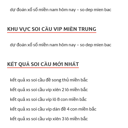
dự đoán xổ số miền nam hôm nay – so dep mien bac
KHU VỰC SOI CẦU VIP MIỀN TRUNG
dự đoán xổ số miền nam hôm nay – so dep mien bac
KẾT QUẢ SOI CẦU MỚI NHẤT
kết quả xs soi cầu đề song thủ miền bắc
kết quả xs soi cầu víp xiên 2 lô miền bắc
kết quả xs soi cầu víp lô 8 con miền bắc
kết quả xs soi cầu víp dàn đề 4 con miền bắc
kết quả xs soi cầu víp xiên 3 lô miền bắc