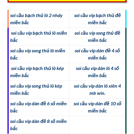
soi cầu bạch thủ lô 2 nháy
soi cầu víp bạch thủ đề
miền bắc
miền bắc
soi cầu víp bạch thủ lô miền
soi cầu víp song thủ đề
bắc
miền bắc
soi cầu víp song thủ lô miền
soi cầu víp dàn đề 4 số
bắc
miền bắc
soi cầu víp bạch thủ lô kép
soi cầu víp dàn lô 4 số
miền bắc
miền bắc
soi cầu víp song thủ lô kép
soi cầu víp dàn lô xiên 4
miền bắc
mb win.
soi cầu vip dàn đề 6 số miền
soi cầu vip dàn đề 10 số
bắc
miền bắc
soi cầu vip dàn đề 8 số miền
bắc