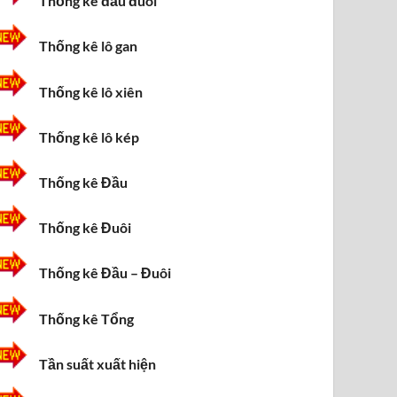
Thống kê đầu đuôi
Thống kê lô gan
Thống kê lô xiên
Thống kê lô kép
Thống kê Đầu
Thống kê Đuôi
Thống kê Đầu – Đuôi
Thống kê Tổng
Tần suất xuất hiện