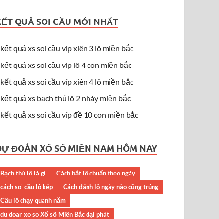
KẾT QUẢ SOI CẦU MỚI NHẤT
kết quả xs soi cầu víp xiên 3 lô miền bắc
kết quả xs soi cầu víp lô 4 con miền bắc
kết quả xs soi cầu víp xiên 4 lô miền bắc
kết quả xs bạch thủ lô 2 nháy miền bắc
kết quả xs soi cầu víp đề 10 con miền bắc
DỰ ĐOÁN XỔ SỐ MIỀN NAM HÔM NAY
Bạch thủ lô là gì
Cách bắt lô chuẩn theo ngày
cách soi cầu lô kép
Cách đánh lô ngày nào cũng trúng
Cầu lô chạy quanh năm
du doan xo so Xổ số Miền Bắc dại phát