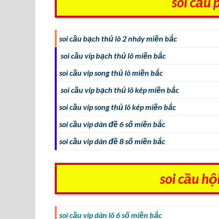
soi cầu 
soi cầu bạch thủ lô 2 nháy miền bắc
soi cầu víp bạch thủ lô miền bắc
soi cầu víp song thủ lô miền bắc
soi cầu víp bạch thủ lô kép miền bắc
soi cầu víp song thủ lô kép miền bắc
soi cầu vip dàn đề 6 số miền bắc
soi cầu vip dàn đề 8 số miền bắc
soi cầu h
soi cầu víp dàn lô 6 số miền bắc