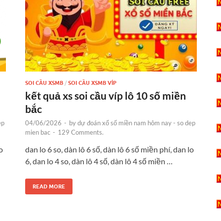
SOI CẦU XSMB
/
SOI CẦU XSMB VÍP
kết quả xs soi cầu víp lô 10 số miền
bắc
ep
04/06/2026
-
by
dự đoán xổ số miền nam hôm nay - so dep
mien bac
-
129 Comments.
o
dan lo 6 so, dàn lô 6 số, dàn lô 6 số miền phí, dan lo
6, dan lo 4 so, dàn lô 4 số, dàn lô 4 số miền …
READ MORE