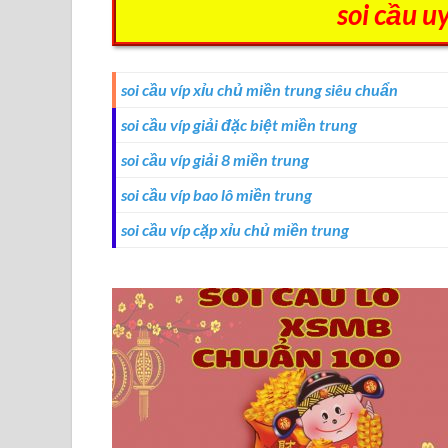
soi cầu u
soi cầu víp xỉu chủ miền trung siêu chuẩn
soi cầu víp giải đặc biệt miền trung
soi cầu víp giải 8 miền trung
soi cầu víp bao lô miền trung
soi cầu víp cặp xỉu chủ miền trung