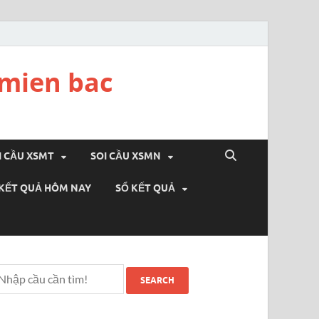
 mien bac
I CẦU XSMT
SOI CẦU XSMN
KẾT QUẢ HÔM NAY
SỔ KẾT QUẢ
SEARCH