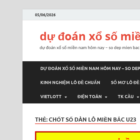
05/06/2026
dự đoán xổ số mi
dự đoán xổ số miền nam hôm nay – so dep mien bac
DỰ ĐOÁN XỔ SỐ MIỀN NAM HÔM NAY – SO DEP
KINH NGHIỆM LÔ ĐỀ CHUẨN
SỔ MƠ LÔ ĐỀ
VIETLOTT
ĐIỆN TOÁN
TK CẦU
THẺ:
CHỐT SỐ DÀN LÔ MIỀN BẮC U23