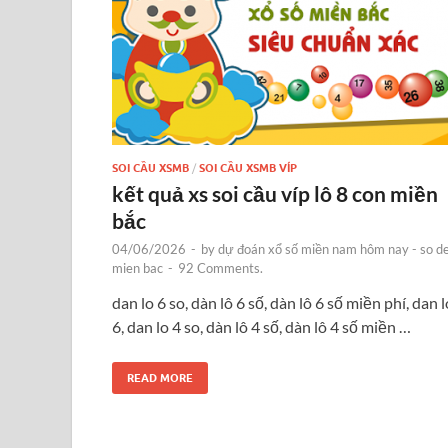
SOI CẦU XSMB
/
SOI CẦU XSMB VÍP
kết quả xs soi cầu víp lô 8 con miền
bắc
04/06/2026
-
by
dự đoán xổ số miền nam hôm nay - so d
mien bac
-
92 Comments.
dan lo 6 so, dàn lô 6 số, dàn lô 6 số miền phí, dan l
6, dan lo 4 so, dàn lô 4 số, dàn lô 4 số miền …
READ MORE