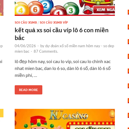
SOI CẦU XSMB
/
SOI CẦU XSMB VÍP
kết quả xs soi cầu víp lô 6 con miền
bắc
ep
04/06/2026
-
by
dự đoán xổ số miền nam hôm nay - so dep
mien bac
-
87 Comments.
oi
lô đẹp hôm nay, soi cau lo vip, soi cau lo chinh xac
nhat mien bac, dan lo 6 so, dàn lô 6 số, dàn lô 6 số
miền phí, …
READ MORE