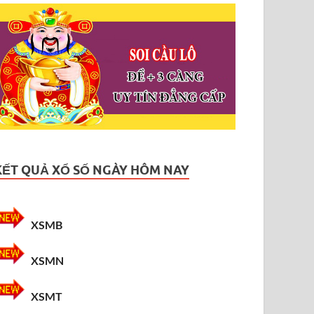
KẾT QUẢ XỔ SỐ NGÀY HÔM NAY
XSMB
XSMN
XSMT