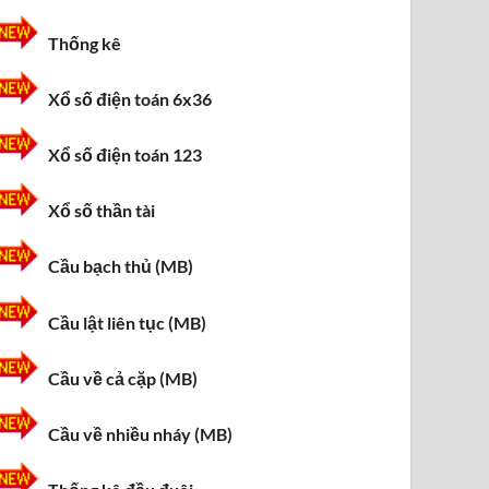
Thống kê
Xổ số điện toán 6x36
Xổ số điện toán 123
Xổ số thần tài
Cầu bạch thủ (MB)
Cầu lật liên tục (MB)
Cầu về cả cặp (MB)
Cầu về nhiều nháy (MB)