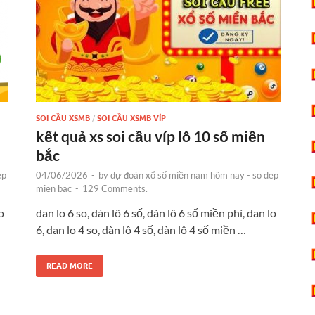
SOI CẦU XSMB
/
SOI CẦU XSMB VÍP
kết quả xs soi cầu víp lô 10 số miền
bắc
ep
04/06/2026
-
by
dự đoán xổ số miền nam hôm nay - so dep
mien bac
-
129 Comments.
o
dan lo 6 so, dàn lô 6 số, dàn lô 6 số miền phí, dan lo
6, dan lo 4 so, dàn lô 4 số, dàn lô 4 số miền …
READ MORE