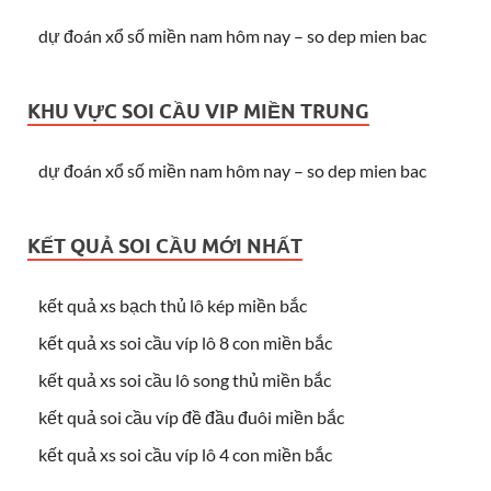
dự đoán xổ số miền nam hôm nay – so dep mien bac
KHU VỰC SOI CẦU VIP MIỀN TRUNG
dự đoán xổ số miền nam hôm nay – so dep mien bac
KẾT QUẢ SOI CẦU MỚI NHẤT
kết quả xs bạch thủ lô kép miền bắc
kết quả xs soi cầu víp lô 8 con miền bắc
kết quả xs soi cầu lô song thủ miền bắc
kết quả soi cầu víp đề đầu đuôi miền bắc
kết quả xs soi cầu víp lô 4 con miền bắc