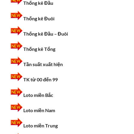
Thống kê Đầu
Thống kê Đuôi
Thống kê Đầu – Đuôi
Thống kê Tổng
Tần suất xuất hiện
TK từ 00 đến 99
Loto miền Bắc
Loto miền Nam
Loto miền Trung