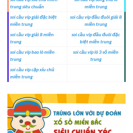
trung siêu chuẩn
miền trung
soi cầu víp giải đặc biệt
soi cầu víp đầu đuôi giải 8
miền trung
miền trung
soi cầu víp giải 8 miền
soi cầu víp đầu đuôi đặc
trung
biệt miền trung
soi cầu víp bao lô miền
soi cầu víp lô 3 số miền
trung
trung
soi cầu víp cặp xỉu chủ
miền trung