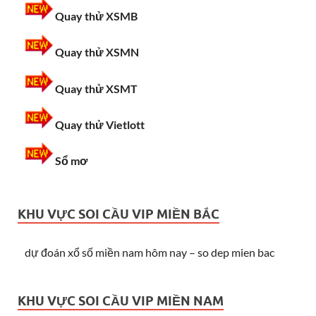
Quay thử XSMB
Quay thử XSMN
Quay thử XSMT
Quay thử Vietlott
Sổ mơ
KHU VỰC SOI CẦU VIP MIỀN BẮC
dự đoán xổ số miền nam hôm nay – so dep mien bac
KHU VỰC SOI CẦU VIP MIỀN NAM