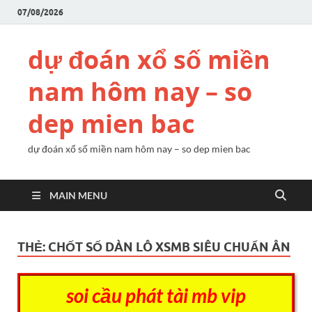
07/08/2026
dự đoán xổ số miền
nam hôm nay – so
dep mien bac
dự đoán xổ số miền nam hôm nay – so dep mien bac
MAIN MENU
THẺ:
CHỐT SỐ DÀN LÔ XSMB SIÊU CHUẨN ÂN
soi cầu phát tài mb vip