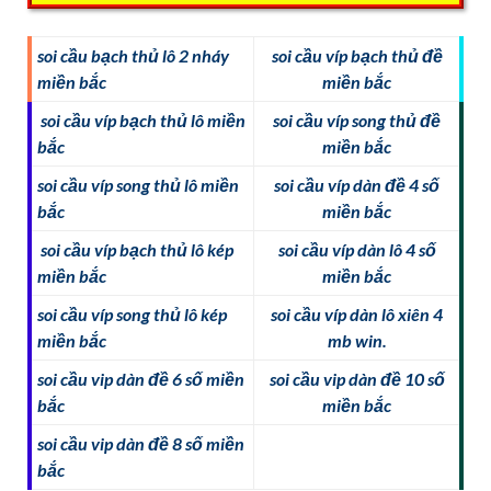
soi cầu bạch thủ lô 2 nháy
soi cầu víp bạch thủ đề
miền bắc
miền bắc
soi cầu víp bạch thủ lô miền
soi cầu víp song thủ đề
bắc
miền bắc
soi cầu víp song thủ lô miền
soi cầu víp dàn đề 4 số
bắc
miền bắc
soi cầu víp bạch thủ lô kép
soi cầu víp dàn lô 4 số
miền bắc
miền bắc
soi cầu víp song thủ lô kép
soi cầu víp dàn lô xiên 4
miền bắc
mb win.
soi cầu vip dàn đề 6 số miền
soi cầu vip dàn đề 10 số
bắc
miền bắc
soi cầu vip dàn đề 8 số miền
bắc