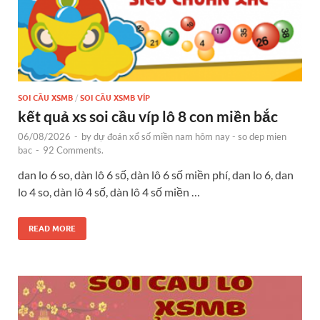
SOI CẦU XSMB
/
SOI CẦU XSMB VÍP
kết quả xs soi cầu víp lô 8 con miền bắc
06/08/2026
-
by
dự đoán xổ số miền nam hôm nay - so dep mien
bac
-
92 Comments.
dan lo 6 so, dàn lô 6 số, dàn lô 6 số miền phí, dan lo 6, dan
lo 4 so, dàn lô 4 số, dàn lô 4 số miền …
READ MORE