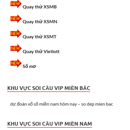
Quay thử XSMB
Quay thử XSMN
Quay thử XSMT
Quay thử Vietlott
Sổ mơ
KHU VỰC SOI CẦU VIP MIỀN BẮC
dự đoán xổ số miền nam hôm nay – so dep mien bac
KHU VỰC SOI CẦU VIP MIỀN NAM