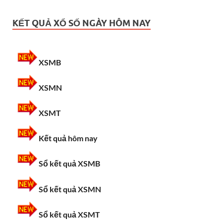
KẾT QUẢ XỔ SỐ NGÀY HÔM NAY
XSMB
XSMN
XSMT
Kết quả hôm nay
Sổ kết quả XSMB
Sổ kết quả XSMN
Sổ kết quả XSMT