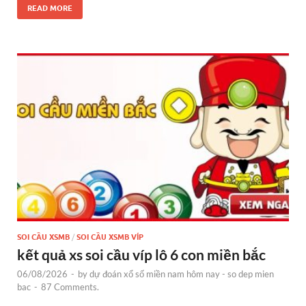
READ MORE
SOI CẦU XSMB
/
SOI CẦU XSMB VÍP
kết quả xs soi cầu víp lô 6 con miền bắc
06/08/2026
-
by
dự đoán xổ số miền nam hôm nay - so dep mien
bac
-
87 Comments.