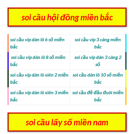
soi cầu hội đồng miền bắc
soi cầu víp dàn lô 6 số miền
soi cầu víp 3 càng miền
bắc
bắc
soi cầu víp dàn lô 8 số miền
soi cầu víp dàn 3 càng 2
bắc
số
soi cầu víp dàn lô xiên 2 miền
soi cầu dàn lô 10 số miền
bắc
bắc
soi cầu víp dàn lô xiên 3 miền
soi cầu đề đầu đuôi miền
bắc
bắc
soi cầu lấy số miền nam