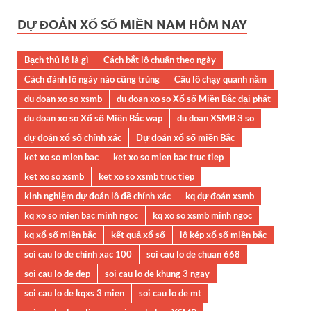
DỰ ĐOÁN XỔ SỐ MIỀN NAM HÔM NAY
Bạch thủ lô là gì
Cách bắt lô chuẩn theo ngày
Cách đánh lô ngày nào cũng trúng
Cầu lô chạy quanh năm
du doan xo so xsmb
du doan xo so Xổ số Miền Bắc dại phát
du doan xo so Xổ số Miền Bắc wap
du doan XSMB 3 so
dự đoán xổ số chính xác
Dự đoán xổ số miền Bắc
ket xo so mien bac
ket xo so mien bac truc tiep
ket xo so xsmb
ket xo so xsmb truc tiep
kinh nghiệm dự đoán lô đề chính xác
kq dự đoán xsmb
kq xo so mien bac minh ngoc
kq xo so xsmb minh ngoc
kq xổ số miền bắc
kết quả xổ số
lô kép xổ số miền bắc
soi cau lo de chinh xac 100
soi cau lo de chuan 668
soi cau lo de dep
soi cau lo de khung 3 ngay
soi cau lo de kqxs 3 mien
soi cau lo de mt