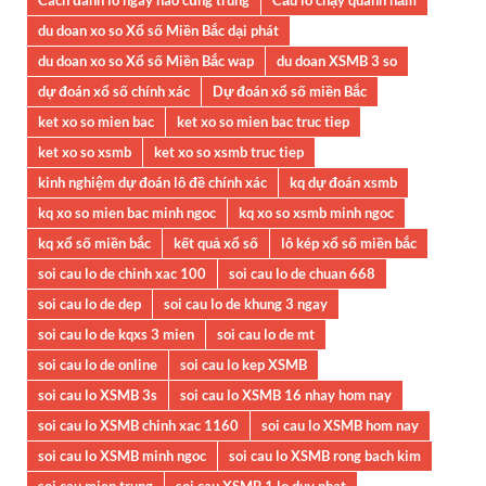
du doan xo so Xổ số Miền Bắc dại phát
du doan xo so Xổ số Miền Bắc wap
du doan XSMB 3 so
dự đoán xổ số chính xác
Dự đoán xổ số miền Bắc
ket xo so mien bac
ket xo so mien bac truc tiep
ket xo so xsmb
ket xo so xsmb truc tiep
kinh nghiệm dự đoán lô đề chính xác
kq dự đoán xsmb
kq xo so mien bac minh ngoc
kq xo so xsmb minh ngoc
kq xổ số miền bắc
kết quả xổ số
lô kép xổ số miền bắc
soi cau lo de chinh xac 100
soi cau lo de chuan 668
soi cau lo de dep
soi cau lo de khung 3 ngay
soi cau lo de kqxs 3 mien
soi cau lo de mt
soi cau lo de online
soi cau lo kep XSMB
soi cau lo XSMB 3s
soi cau lo XSMB 16 nhay hom nay
soi cau lo XSMB chinh xac 1160
soi cau lo XSMB hom nay
soi cau lo XSMB minh ngoc
soi cau lo XSMB rong bach kim
soi cau mien trung
soi cau XSMB 1 lo duy nhat