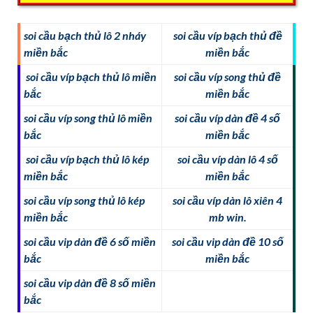
soi cầu bạch thủ lô 2 nháy
soi cầu víp bạch thủ đề
miền bắc
miền bắc
soi cầu víp bạch thủ lô miền
soi cầu víp song thủ đề
bắc
miền bắc
soi cầu víp song thủ lô miền
soi cầu víp dàn đề 4 số
bắc
miền bắc
soi cầu víp bạch thủ lô kép
soi cầu víp dàn lô 4 số
miền bắc
miền bắc
soi cầu víp song thủ lô kép
soi cầu víp dàn lô xiên 4
miền bắc
mb win.
soi cầu vip dàn đề 6 số miền
soi cầu vip dàn đề 10 số
bắc
miền bắc
soi cầu vip dàn đề 8 số miền
bắc