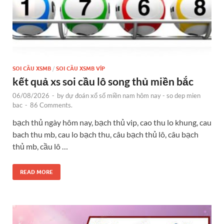
SOI CẦU XSMB
/
SOI CẦU XSMB VÍP
kết quả xs soi cầu lô song thủ miền bắc
06/08/2026
-
by
dự đoán xổ số miền nam hôm nay - so dep mien
bac
-
86 Comments.
bạch thủ ngày hôm nay, bạch thủ vip, cao thu lo khung, cau
bach thu mb, cau lo bạch thu, câu bạch thủ lô, câu bạch
thủ mb, cầu lô …
READ MORE