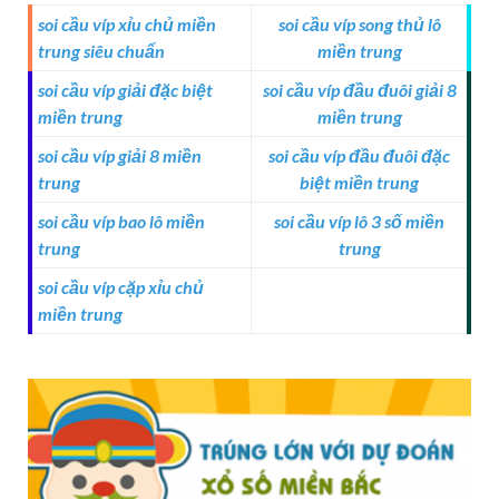
soi cầu víp xỉu chủ miền
soi cầu víp song thủ lô
trung siêu chuẩn
miền trung
soi cầu víp giải đặc biệt
soi cầu víp đầu đuôi giải 8
miền trung
miền trung
soi cầu víp giải 8 miền
soi cầu víp đầu đuôi đặc
trung
biệt miền trung
soi cầu víp bao lô miền
soi cầu víp lô 3 số miền
trung
trung
soi cầu víp cặp xỉu chủ
miền trung