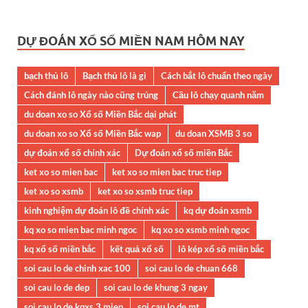
DỰ ĐOÁN XỔ SỐ MIỀN NAM HÔM NAY
bạch thủ lô
Bạch thủ lô là gì
Cách bắt lô chuẩn theo ngày
Cách đánh lô ngày nào cũng trúng
Cầu lô chạy quanh năm
du doan xo so Xổ số Miền Bắc dại phát
du doan xo so Xổ số Miền Bắc wap
du doan XSMB 3 so
dự đoán xổ số chính xác
Dự đoán xổ số miền Bắc
ket xo so mien bac
ket xo so mien bac truc tiep
ket xo so xsmb
ket xo so xsmb truc tiep
kinh nghiệm dự đoán lô đề chính xác
kq dự đoán xsmb
kq xo so mien bac minh ngoc
kq xo so xsmb minh ngoc
kq xổ số miền bắc
kết quả xổ số
lô kép xổ số miền bắc
soi cau lo de chinh xac 100
soi cau lo de chuan 668
soi cau lo de dep
soi cau lo de khung 3 ngay
soi cau lo de kqxs 3 mien
soi cau lo de mt