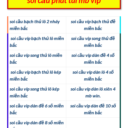
soi cầu phát tài mb vip
soi cầu bạch thủ lô 2 nháy
soi cầu víp bạch thủ đề
miền bắc
miền bắc
soi cầu víp bạch thủ lô miền
soi cầu víp song thủ đề
bắc
miền bắc
soi cầu víp song thủ lô miền
soi cầu víp dàn đề 4 số
bắc
miền bắc
soi cầu víp bạch thủ lô kép
soi cầu víp dàn lô 4 số
miền bắc
miền bắc
soi cầu víp song thủ lô kép
soi cầu víp dàn lô xiên 4
miền bắc
mb win.
soi cầu vip dàn đề 6 số miền
soi cầu vip dàn đề 10 số
bắc
miền bắc
soi cầu vip dàn đề 8 số miền