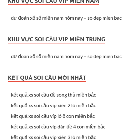
KHU VỰC SOI CẦU VIP MIỀN NAM
dự đoán xổ số miền nam hôm nay – so dep mien bac
KHU VỰC SOI CẦU VIP MIỀN TRUNG
dự đoán xổ số miền nam hôm nay – so dep mien bac
KẾT QUẢ SOI CẦU MỚI NHẤT
kết quả xs soi cầu đề song thủ miền bắc
kết quả xs soi cầu víp xiên 2 lô miền bắc
kết quả xs soi cầu víp lô 8 con miền bắc
kết quả xs soi cầu víp dàn đề 4 con miền bắc
kết quả xs soi cầu víp xiên 3 lô miền bắc