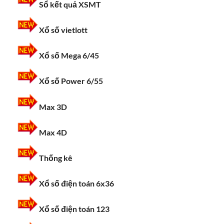
Sổ kết quả XSMT
Xổ số vietlott
Xổ số Mega 6/45
Xổ số Power 6/55
Max 3D
Max 4D
Thống kê
Xổ số điện toán 6x36
Xổ số điện toán 123