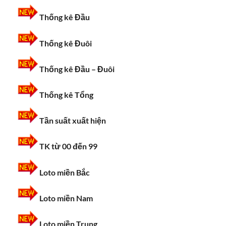
Thống kê Đầu
Thống kê Đuôi
Thống kê Đầu – Đuôi
Thống kê Tổng
Tần suất xuất hiện
TK từ 00 đến 99
Loto miền Bắc
Loto miền Nam
Loto miền Trung