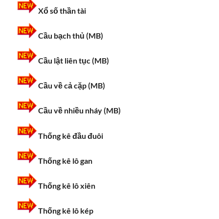
Xổ số thần tài
Cầu bạch thủ (MB)
Cầu lật liên tục (MB)
Cầu về cả cặp (MB)
Cầu về nhiều nháy (MB)
Thống kê đầu đuôi
Thống kê lô gan
Thống kê lô xiên
Thống kê lô kép