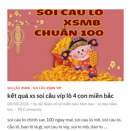
SOI CẦU XSMB
/
SOI CẦU XSMB VÍP
kết quả xs soi cầu víp lô 4 con miền bắc
08/08/2026
-
by
dự đoán xổ số miền nam hôm nay - so dep mien
bac
-
90 Comments.
soi cau lo chinh xac 100 ngay mai, soi cau lo mb, soi cau lo,
cầu lô, bao lô là gì, soi cau lo vip, soi lo mb, dan lo …