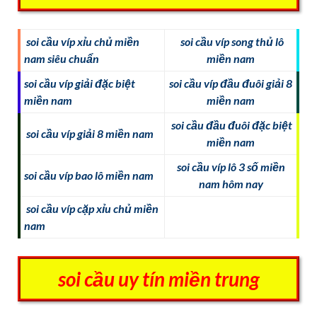
soi cầu víp xỉu chủ miền
soi cầu víp song thủ lô
nam siêu chuẩn
miền nam
soi cầu víp giải đặc biệt
soi cầu víp đầu đuôi giải 8
miền nam
miền nam
soi cầu đầu đuôi đặc biệt
soi cầu víp giải 8 miền nam
miền nam
soi cầu víp lô 3 số miền
soi cầu víp bao lô miền nam
nam hôm nay
soi cầu víp cặp xỉu chủ miền
nam
soi cầu uy tín miền trung