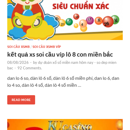
SOI CẦU XSMB
/
SOI CẦU XSMB VÍP
kết quả xs soi cầu víp lô 8 con miền bắc
08/08/2026
-
by
dự đoán xổ số miền nam hôm nay - so dep mien
bac
-
92 Comments.
dan lo 6 so, dàn lô 6 số, dàn lô 6 số miền phí, dan lo 6, dan
lo 4 so, dàn lô 4 số, dàn lô 4 số miền …
READ MORE