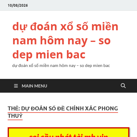
10/08/2026
dự đoán xổ số miền
nam hôm nay – so
dep mien bac
dự đoán xổ số miền nam hôm nay – so dep mien bac
MAIN MENU
THẺ:
DỰ ĐOÁN SỐ ĐỀ CHÍNH XÁC PHONG
THUỶ