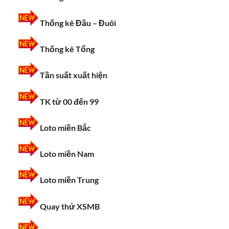
Thống kê Đầu – Đuôi
Thống kê Tổng
Tần suất xuất hiện
TK từ 00 đến 99
Loto miền Bắc
Loto miền Nam
Loto miền Trung
Quay thử XSMB