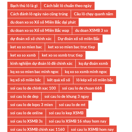
Bạch thủ lô là gì
Cách bắt lô chuẩn theo ngày
Cách đánh lô ngày nào cũng trúng
Cầu lô chạy quanh năm
du doan xo so Xổ số Miền Bắc dại phát
du doan xo so Xổ số Miền Bắc wap
du doan XSMB 3 so
dự đoán xổ số chính xác
Dự đoán xổ số miền Bắc
ket xo so mien bac
ket xo so mien bac truc tiep
ket xo so xsmb
ket xo so xsmb truc tiep
kinh nghiệm dự đoán lô đề chính xác
kq dự đoán xsmb
kq xo so mien bac minh ngoc
kq xo so xsmb minh ngoc
kq xổ số miền bắc
kết quả xổ số
lô kép xổ số miền bắc
soi cau lo de chinh xac 100
soi cau lo de chuan 668
soi cau lo de dep
soi cau lo de khung 3 ngay
soi cau lo de kqxs 3 mien
soi cau lo de mt
soi cau lo de online
soi cau lo kep XSMB
soi cau lo XSMB 3s
soi cau lo XSMB 16 nhay hom nay
soi cau lo XSMB chinh xac 1160
soi cau lo XSMB hom nay