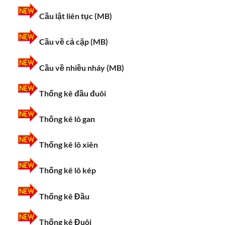
Cầu lật liên tục (MB)
Cầu về cả cặp (MB)
Cầu về nhiều nháy (MB)
Thống kê đầu đuôi
Thống kê lô gan
Thống kê lô xiên
Thống kê lô kép
Thống kê Đầu
Thống kê Đuôi