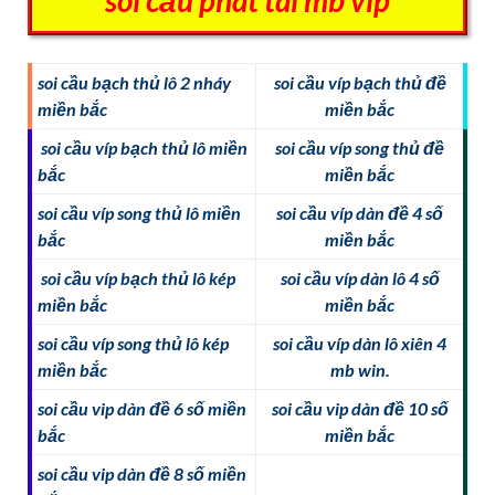
soi cầu phát tài mb vip
soi cầu bạch thủ lô 2 nháy
soi cầu víp bạch thủ đề
miền bắc
miền bắc
soi cầu víp bạch thủ lô miền
soi cầu víp song thủ đề
bắc
miền bắc
soi cầu víp song thủ lô miền
soi cầu víp dàn đề 4 số
bắc
miền bắc
soi cầu víp bạch thủ lô kép
soi cầu víp dàn lô 4 số
miền bắc
miền bắc
soi cầu víp song thủ lô kép
soi cầu víp dàn lô xiên 4
miền bắc
mb win.
soi cầu vip dàn đề 6 số miền
soi cầu vip dàn đề 10 số
bắc
miền bắc
soi cầu vip dàn đề 8 số miền