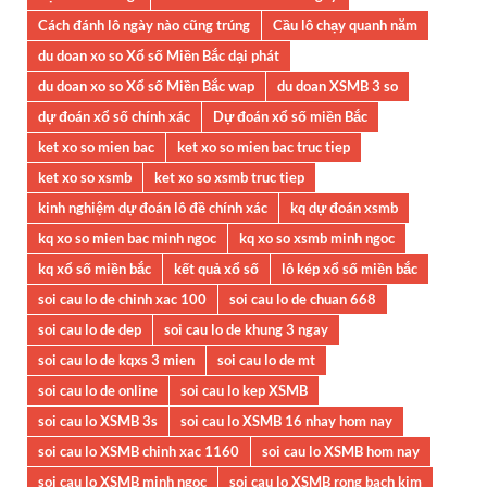
Cách đánh lô ngày nào cũng trúng
Cầu lô chạy quanh năm
du doan xo so Xổ số Miền Bắc dại phát
du doan xo so Xổ số Miền Bắc wap
du doan XSMB 3 so
dự đoán xổ số chính xác
Dự đoán xổ số miền Bắc
ket xo so mien bac
ket xo so mien bac truc tiep
ket xo so xsmb
ket xo so xsmb truc tiep
kinh nghiệm dự đoán lô đề chính xác
kq dự đoán xsmb
kq xo so mien bac minh ngoc
kq xo so xsmb minh ngoc
kq xổ số miền bắc
kết quả xổ số
lô kép xổ số miền bắc
soi cau lo de chinh xac 100
soi cau lo de chuan 668
soi cau lo de dep
soi cau lo de khung 3 ngay
soi cau lo de kqxs 3 mien
soi cau lo de mt
soi cau lo de online
soi cau lo kep XSMB
soi cau lo XSMB 3s
soi cau lo XSMB 16 nhay hom nay
soi cau lo XSMB chinh xac 1160
soi cau lo XSMB hom nay
soi cau lo XSMB minh ngoc
soi cau lo XSMB rong bach kim