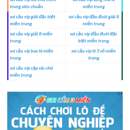
trung siêu chuẩn
miền trung
soi cầu víp giải đặc biệt
soi cầu víp đầu đuôi giải 8
miền trung
miền trung
soi cầu víp giải 8 miền
soi cầu víp đầu đuôi đặc
trung
biệt miền trung
soi cầu víp bao lô miền
soi cầu víp lô 3 số miền
trung
trung
soi cầu víp cặp xỉu chủ
miền trung