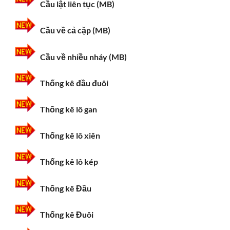
Cầu lật liên tục (MB)
Cầu về cả cặp (MB)
Cầu về nhiều nháy (MB)
Thống kê đầu đuôi
Thống kê lô gan
Thống kê lô xiên
Thống kê lô kép
Thống kê Đầu
Thống kê Đuôi