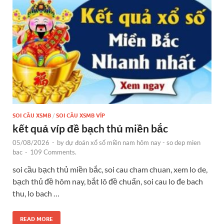
SOI CẦU XSMB
/
SOI CẦU XSMB VÍP
kết quả víp đề bạch thủ miền bắc
05/08/2026
-
by
dự đoán xổ số miền nam hôm nay - so dep mien
bac
-
109 Comments.
soi cầu bạch thủ miền bắc, soi cau cham chuan, xem lo de,
bạch thủ đề hôm nay, bắt lô đề chuẩn, soi cau lo đe bach
thu, lo bach …
READ MORE