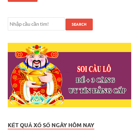
SEARCH
KẾT QUẢ XỔ SỐ NGÀY HÔM NAY