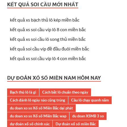
KẾT QUẢ SOI CẦU MỚI NHẤT
kết quả xs bạch thủ lô kép miền bắc
kết quả xs soi cầu víp lô 8 con miền bắc
kết quả xs soi cầu lô song thủ miền bắc
kết quả soi cầu víp đề đầu đuôi miền bắc
kết quả xs soi cầu víp lô 4 con miền bắc
DỰ ĐOÁN XỔ SỐ MIỀN NAM HÔM NAY
Bạch thủ lô là gì
Cách bắt lô chuẩn theo ngày
Cách đánh lô ngày nào cũng trúng
Cầu lô chạy quanh năm
du doan xo so Xổ số Miền Bắc dại phát
du doan xo so Xổ số Miền Bắc wap
du doan XSMB 3 so
dự đoán xổ số chính xác
Dự đoán xổ số miền Bắc