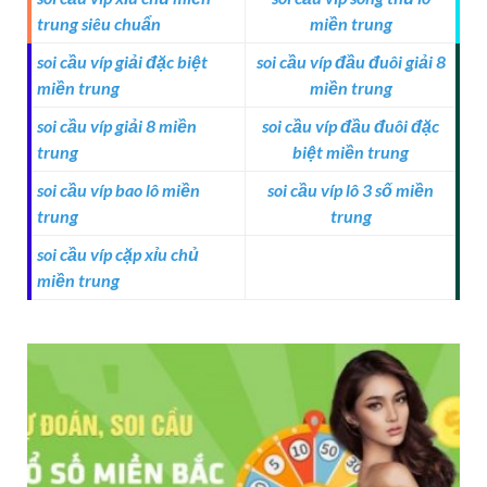
trung siêu chuẩn
miền trung
soi cầu víp giải đặc biệt
soi cầu víp đầu đuôi giải 8
miền trung
miền trung
soi cầu víp giải 8 miền
soi cầu víp đầu đuôi đặc
trung
biệt miền trung
soi cầu víp bao lô miền
soi cầu víp lô 3 số miền
trung
trung
soi cầu víp cặp xỉu chủ
miền trung