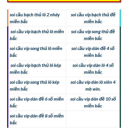
soi cầu bạch thủ lô 2 nháy
soi cầu víp bạch thủ đề
miền bắc
miền bắc
soi cầu víp bạch thủ lô miền
soi cầu víp song thủ đề
bắc
miền bắc
soi cầu víp song thủ lô miền
soi cầu víp dàn đề 4 số
bắc
miền bắc
soi cầu víp bạch thủ lô kép
soi cầu víp dàn lô 4 số
miền bắc
miền bắc
soi cầu víp song thủ lô kép
soi cầu víp dàn lô xiên 4
miền bắc
mb win.
soi cầu vip dàn đề 6 số miền
soi cầu vip dàn đề 10 số
bắc
miền bắc
soi cầu vip dàn đề 8 số miền
bắc