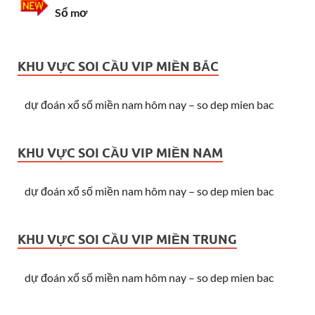
Sổ mơ
KHU VỰC SOI CẦU VIP MIỀN BẮC
dự đoán xổ số miền nam hôm nay – so dep mien bac
KHU VỰC SOI CẦU VIP MIỀN NAM
dự đoán xổ số miền nam hôm nay – so dep mien bac
KHU VỰC SOI CẦU VIP MIỀN TRUNG
dự đoán xổ số miền nam hôm nay – so dep mien bac