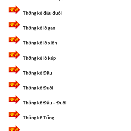
Thống kê đầu đuôi
Thống kê lô gan
Thống kê lô xiên
Thống kê lô kép
Thống kê Đầu
Thống kê Đuôi
Thống kê Đầu – Đuôi
Thống kê Tổng