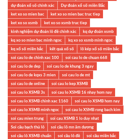
dự đoán xổ số chính xác
Dự đoán xổ số miền Bắc
ket xo so mien bac
ket xo so mien bac truc tiep
ket xo so xsmb
ket xo so xsmb truc tiep
kinh nghiệm dự đoán lô đề chính xác
kq dự đoán xsmb
kq xo so mien bac minh ngoc
kq xo so xsmb minh ngoc
kq xổ số miền bắc
kết quả xổ số
lô kép xổ số miền bắc
soi cau lo de chinh xac 100
soi cau lo de chuan 668
soi cau lo de dep
soi cau lo de khung 3 ngay
soi cau lo de kqxs 3 mien
soi cau lo de mt
soi cau lo de online
soi cau lo kep XSMB
soi cau lo XSMB 3s
soi cau lo XSMB 16 nhay hom nay
soi cau lo XSMB chinh xac 1160
soi cau lo XSMB hom nay
soi cau lo XSMB minh ngoc
soi cau lo XSMB rong bach kim
soi cau mien trung
soi cau XSMB 1 lo duy nhat
Soi cầu bạch thủ lô
soi cầu lô mn âm dương
soi cầu lô XSMB chuẩn
soi cầu lô đề
soi cầu miền bắc