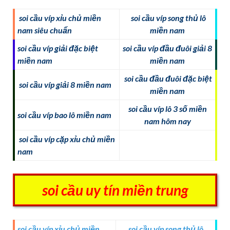
soi cầu víp xỉu chủ miền
soi cầu víp song thủ lô
nam siêu chuẩn
miền nam
soi cầu víp giải đặc biệt
soi cầu víp đầu đuôi giải 8
miền nam
miền nam
soi cầu đầu đuôi đặc biệt
soi cầu víp giải 8 miền nam
miền nam
soi cầu víp lô 3 số miền
soi cầu víp bao lô miền nam
nam hôm nay
soi cầu víp cặp xỉu chủ miền
nam
soi cầu uy tín miền trung
soi cầu víp xỉu chủ miền
soi cầu víp song thủ lô