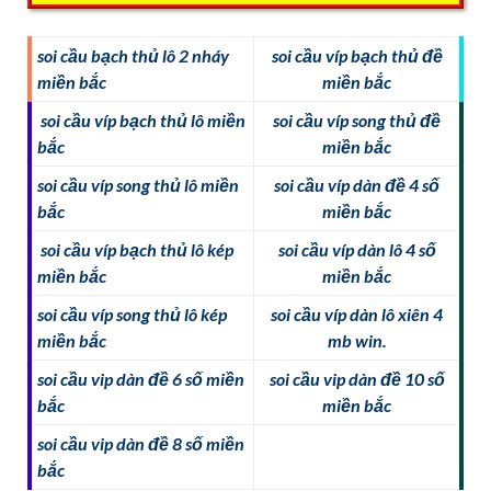
soi cầu bạch thủ lô 2 nháy
soi cầu víp bạch thủ đề
miền bắc
miền bắc
soi cầu víp bạch thủ lô miền
soi cầu víp song thủ đề
bắc
miền bắc
soi cầu víp song thủ lô miền
soi cầu víp dàn đề 4 số
bắc
miền bắc
soi cầu víp bạch thủ lô kép
soi cầu víp dàn lô 4 số
miền bắc
miền bắc
soi cầu víp song thủ lô kép
soi cầu víp dàn lô xiên 4
miền bắc
mb win.
soi cầu vip dàn đề 6 số miền
soi cầu vip dàn đề 10 số
bắc
miền bắc
soi cầu vip dàn đề 8 số miền
bắc