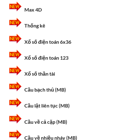
Max 4D
Thống kê
Xổ số điện toán 6x36
Xổ số điện toán 123
Xổ số thần tài
Cầu bạch thủ (MB)
Cầu lật liên tục (MB)
Cầu về cả cặp (MB)
Cầu về nhiều nháy (MB)