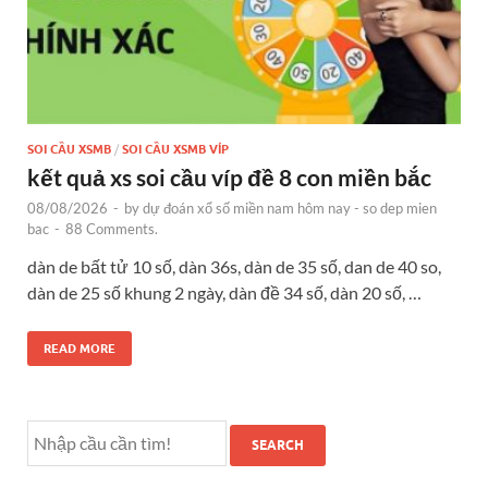
SOI CẦU XSMB
/
SOI CẦU XSMB VÍP
kết quả xs soi cầu víp đề 8 con miền bắc
08/08/2026
-
by
dự đoán xổ số miền nam hôm nay - so dep mien
bac
-
88 Comments.
dàn de bất tử 10 số, dàn 36s, dàn de 35 số, dan de 40 so,
dàn de 25 số khung 2 ngày, dàn đề 34 số, dàn 20 số, …
READ MORE
SEARCH