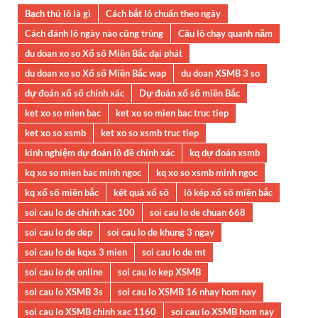
Bạch thủ lô là gì
Cách bắt lô chuẩn theo ngày
Cách đánh lô ngày nào cũng trúng
Cầu lô chạy quanh năm
du doan xo so Xổ số Miền Bắc dại phát
du doan xo so Xổ số Miền Bắc wap
du doan XSMB 3 so
dự đoán xổ số chính xác
Dự đoán xổ số miền Bắc
ket xo so mien bac
ket xo so mien bac truc tiep
ket xo so xsmb
ket xo so xsmb truc tiep
kinh nghiệm dự đoán lô đề chính xác
kq dự đoán xsmb
kq xo so mien bac minh ngoc
kq xo so xsmb minh ngoc
kq xổ số miền bắc
kết quả xổ số
lô kép xổ số miền bắc
soi cau lo de chinh xac 100
soi cau lo de chuan 668
soi cau lo de dep
soi cau lo de khung 3 ngay
soi cau lo de kqxs 3 mien
soi cau lo de mt
soi cau lo de online
soi cau lo kep XSMB
soi cau lo XSMB 3s
soi cau lo XSMB 16 nhay hom nay
soi cau lo XSMB chinh xac 1160
soi cau lo XSMB hom nay