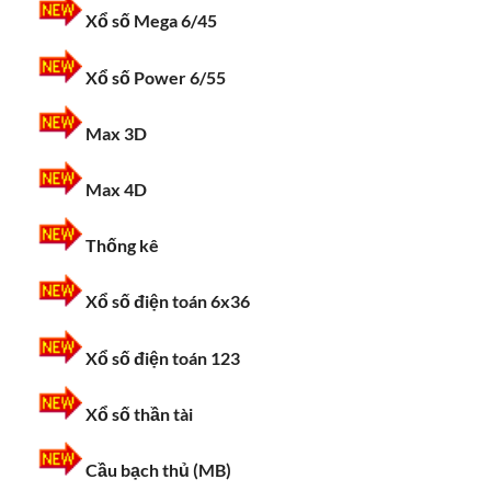
Xổ số Mega 6/45
Xổ số Power 6/55
Max 3D
Max 4D
Thống kê
Xổ số điện toán 6x36
Xổ số điện toán 123
Xổ số thần tài
Cầu bạch thủ (MB)