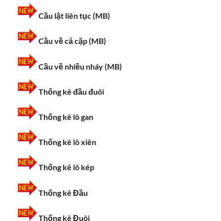
Cầu lật liên tục (MB)
Cầu về cả cặp (MB)
Cầu về nhiều nháy (MB)
Thống kê đầu đuôi
Thống kê lô gan
Thống kê lô xiên
Thống kê lô kép
Thống kê Đầu
Thống kê Đuôi