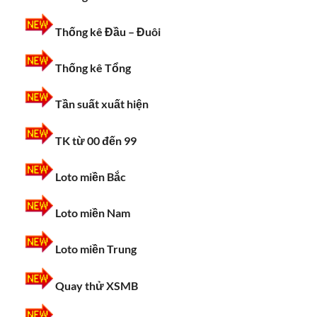
Thống kê Đầu – Đuôi
Thống kê Tổng
Tần suất xuất hiện
TK từ 00 đến 99
Loto miền Bắc
Loto miền Nam
Loto miền Trung
Quay thử XSMB