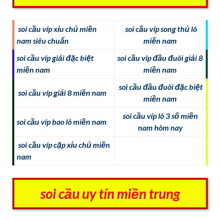
soi cầu víp xỉu chủ miền
soi cầu víp song thủ lô
nam siêu chuẩn
miền nam
soi cầu víp giải đặc biệt
soi cầu víp đầu đuôi giải 8
miền nam
miền nam
soi cầu đầu đuôi đặc biệt
soi cầu víp giải 8 miền nam
miền nam
soi cầu víp lô 3 số miền
soi cầu víp bao lô miền nam
nam hôm nay
soi cầu víp cặp xỉu chủ miền
nam
soi cầu uy tín miền trung