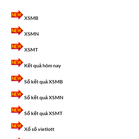
XSMB
XSMN
XSMT
Kết quả hôm nay
Sổ kết quả XSMB
Sổ kết quả XSMN
Sổ kết quả XSMT
Xổ số vietlott