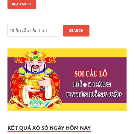
READ MORE
SEARCH
KẾT QUẢ XỔ SỐ NGÀY HÔM NAY