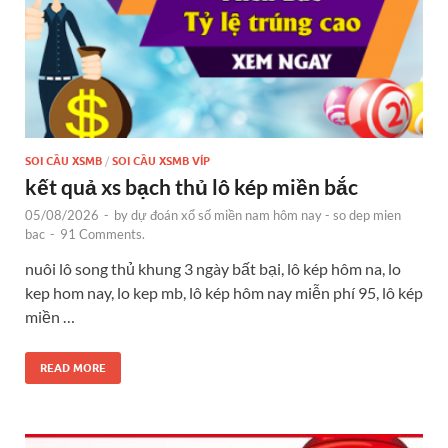
SOI CẦU XSMB
/
SOI CẦU XSMB VÍP
kết quả xs bạch thủ lô kép miền bắc
05/08/2026
-
by
dự đoán xổ số miền nam hôm nay - so dep mien
bac
-
91 Comments.
nuôi lô song thủ khung 3 ngày bất bại, lô kép hôm na, lo
kep hom nay, lo kep mb, lô kép hôm nay miễn phí 95, lô kép
miền …
READ MORE