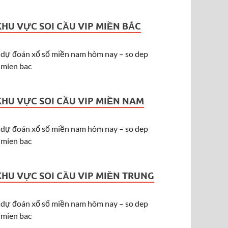
KHU VỰC SOI CẦU VIP MIỀN BẮC
dự đoán xổ số miền nam hôm nay – so dep
mien bac
KHU VỰC SOI CẦU VIP MIỀN NAM
dự đoán xổ số miền nam hôm nay – so dep
mien bac
KHU VỰC SOI CẦU VIP MIỀN TRUNG
dự đoán xổ số miền nam hôm nay – so dep
mien bac