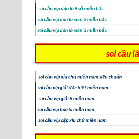
soi cầu víp dàn lô 8 số miền bắc
soi cầu víp dàn lô xiên 2 miền bắc
soi cầu víp dàn lô xiên 3 miền bắc
soi cầu 
soi cầu víp xỉu chủ miền nam siêu chuẩn
soi cầu víp giải đặc biệt miền nam
soi cầu víp giải 8 miền nam
soi cầu víp bao lô miền nam
soi cầu víp cặp xỉu chủ miền nam