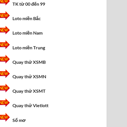
TK từ 00 đến 99
Loto miền Bắc
Loto miền Nam
Loto miền Trung
Quay thử XSMB
Quay thử XSMN
Quay thử XSMT
Quay thử Vietlott
Sổ mơ