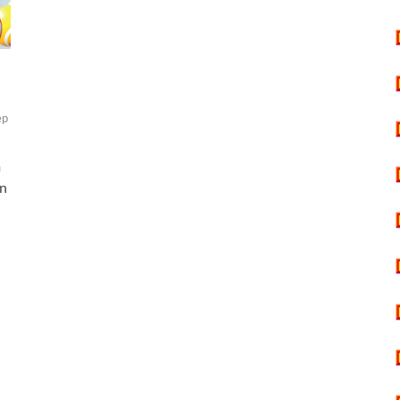
ep
m
ễn