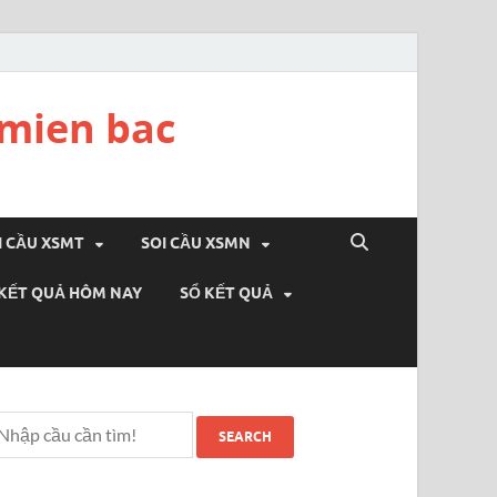
 mien bac
I CẦU XSMT
SOI CẦU XSMN
KẾT QUẢ HÔM NAY
SỔ KẾT QUẢ
SEARCH