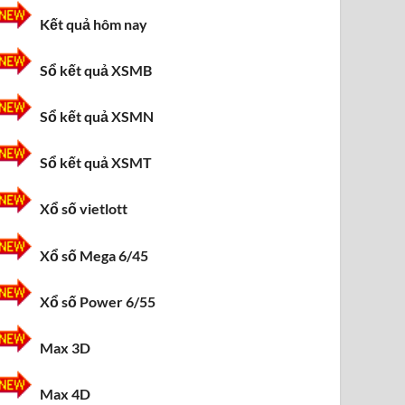
Kết quả hôm nay
Sổ kết quả XSMB
Sổ kết quả XSMN
Sổ kết quả XSMT
Xổ số vietlott
Xổ số Mega 6/45
Xổ số Power 6/55
Max 3D
Max 4D