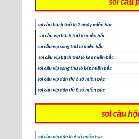
soi cầu 
soi cầu bạch thủ lô 2 nháy miền bắc
soi cầu víp bạch thủ lô miền bắc
soi cầu víp song thủ lô miền bắc
soi cầu víp bạch thủ lô kép miền bắc
soi cầu víp song thủ lô kép miền bắc
soi cầu vip dàn đề 6 số miền bắc
soi cầu vip dàn đề 8 số miền bắc
soi cầu h
soi cầu víp dàn lô 6 số miền bắc