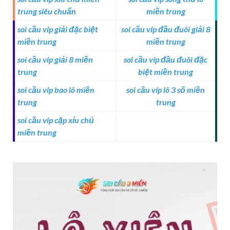
trung siêu chuẩn
miền trung
soi cầu víp giải đặc biệt
soi cầu víp đầu đuôi giải 8
miền trung
miền trung
soi cầu víp giải 8 miền
soi cầu víp đầu đuôi đặc
trung
biệt miền trung
soi cầu víp bao lô miền
soi cầu víp lô 3 số miền
trung
trung
soi cầu víp cặp xỉu chủ
miền trung