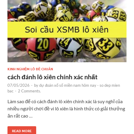
KINH NGHIỆM LÔ ĐỀ CHUẨN
cách đánh lô xiên chính xác nhất
07/05/2026
-
by
dự đoán xổ số miền nam hôm nay - so dep mien
bac
-
2 Comments.
Làm sao để có cách đánh lô xiên chính xác là suy nghĩ của
nhiều người chơi đề vì lô xiên là hình thức có giải thưởng
ăn rất cao …
READ MORE