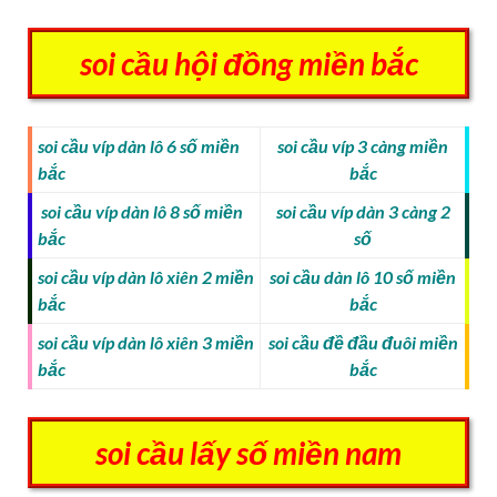
soi cầu hội đồng miền bắc
soi cầu víp dàn lô 6 số miền
soi cầu víp 3 càng miền
bắc
bắc
soi cầu víp dàn lô 8 số miền
soi cầu víp dàn 3 càng 2
bắc
số
soi cầu víp dàn lô xiên 2 miền
soi cầu dàn lô 10 số miền
bắc
bắc
soi cầu víp dàn lô xiên 3 miền
soi cầu đề đầu đuôi miền
bắc
bắc
soi cầu lấy số miền nam