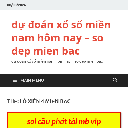
08/08/2026
dự đoán xổ số miền
nam hôm nay – so
dep mien bac
dự đoán xổ số miền nam hôm nay – so dep mien bac
MAIN MENU
THẺ:
LÔ XIÊN 4 MIỀN BẮC
soi cầu phát tài mb vip