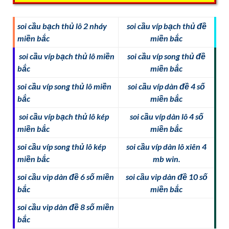
soi cầu bạch thủ lô 2 nháy
soi cầu víp bạch thủ đề
miền bắc
miền bắc
soi cầu víp bạch thủ lô miền
soi cầu víp song thủ đề
bắc
miền bắc
soi cầu víp song thủ lô miền
soi cầu víp dàn đề 4 số
bắc
miền bắc
soi cầu víp bạch thủ lô kép
soi cầu víp dàn lô 4 số
miền bắc
miền bắc
soi cầu víp song thủ lô kép
soi cầu víp dàn lô xiên 4
miền bắc
mb win.
soi cầu vip dàn đề 6 số miền
soi cầu vip dàn đề 10 số
bắc
miền bắc
soi cầu vip dàn đề 8 số miền
bắc