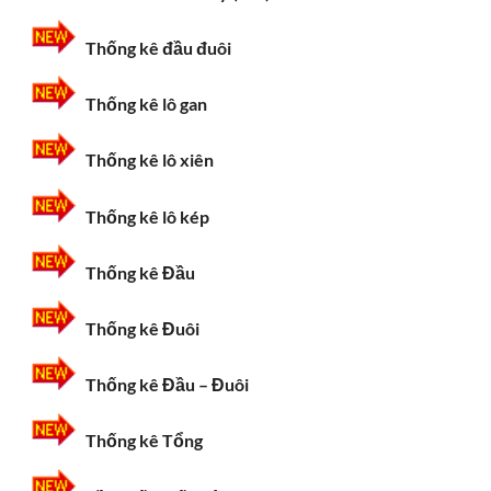
Thống kê đầu đuôi
Thống kê lô gan
Thống kê lô xiên
Thống kê lô kép
Thống kê Đầu
Thống kê Đuôi
Thống kê Đầu – Đuôi
Thống kê Tổng