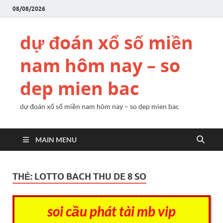
08/08/2026
dự đoán xổ số miền
nam hôm nay – so
dep mien bac
dự đoán xổ số miền nam hôm nay – so dep mien bac
MAIN MENU
THẺ:
LOTTO BACH THU DE 8 SO
soi cầu phát tài mb vip