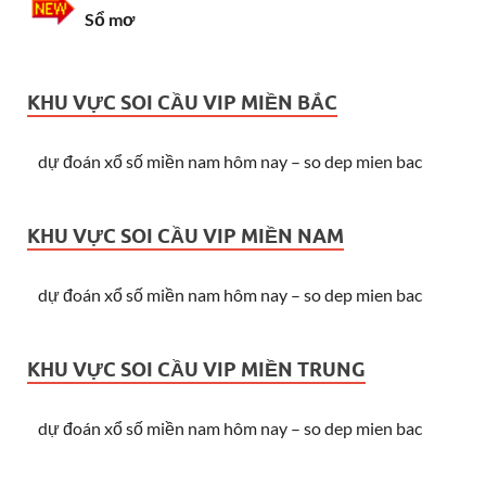
Sổ mơ
KHU VỰC SOI CẦU VIP MIỀN BẮC
dự đoán xổ số miền nam hôm nay – so dep mien bac
KHU VỰC SOI CẦU VIP MIỀN NAM
dự đoán xổ số miền nam hôm nay – so dep mien bac
KHU VỰC SOI CẦU VIP MIỀN TRUNG
dự đoán xổ số miền nam hôm nay – so dep mien bac