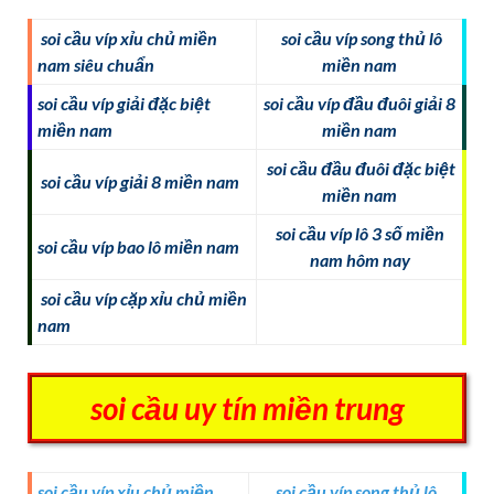
soi cầu víp xỉu chủ miền
soi cầu víp song thủ lô
nam siêu chuẩn
miền nam
soi cầu víp giải đặc biệt
soi cầu víp đầu đuôi giải 8
miền nam
miền nam
soi cầu đầu đuôi đặc biệt
soi cầu víp giải 8 miền nam
miền nam
soi cầu víp lô 3 số miền
soi cầu víp bao lô miền nam
nam hôm nay
soi cầu víp cặp xỉu chủ miền
nam
soi cầu uy tín miền trung
soi cầu víp xỉu chủ miền
soi cầu víp song thủ lô