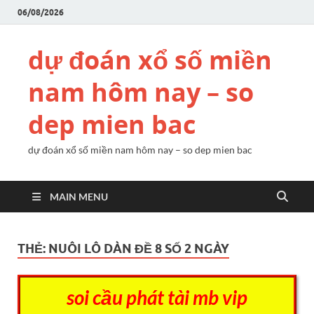
06/08/2026
dự đoán xổ số miền
nam hôm nay – so
dep mien bac
dự đoán xổ số miền nam hôm nay – so dep mien bac
MAIN MENU
THẺ:
NUÔI LÔ DÀN ĐỀ 8 SỐ 2 NGÀY
soi cầu phát tài mb vip