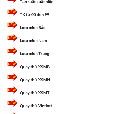
Tần suất xuất hiện
TK từ 00 đến 99
Loto miền Bắc
Loto miền Nam
Loto miền Trung
Quay thử XSMB
Quay thử XSMN
Quay thử XSMT
Quay thử Vietlott