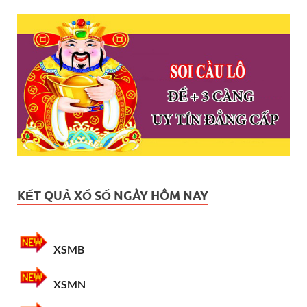
KẾT QUẢ XỔ SỐ NGÀY HÔM NAY
XSMB
XSMN