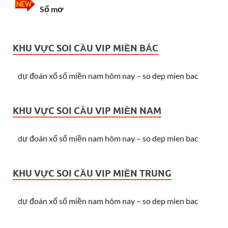
Sổ mơ
KHU VỰC SOI CẦU VIP MIỀN BẮC
dự đoán xổ số miền nam hôm nay – so dep mien bac
KHU VỰC SOI CẦU VIP MIỀN NAM
dự đoán xổ số miền nam hôm nay – so dep mien bac
KHU VỰC SOI CẦU VIP MIỀN TRUNG
dự đoán xổ số miền nam hôm nay – so dep mien bac