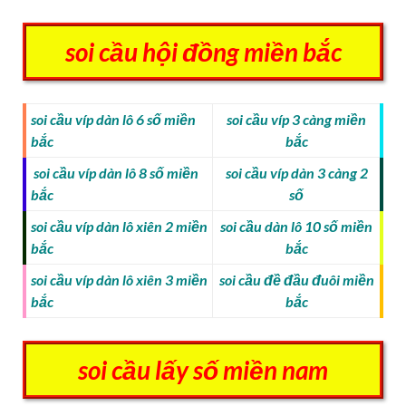
soi cầu hội đồng miền bắc
soi cầu víp dàn lô 6 số miền
soi cầu víp 3 càng miền
bắc
bắc
soi cầu víp dàn lô 8 số miền
soi cầu víp dàn 3 càng 2
bắc
số
soi cầu víp dàn lô xiên 2 miền
soi cầu dàn lô 10 số miền
bắc
bắc
soi cầu víp dàn lô xiên 3 miền
soi cầu đề đầu đuôi miền
bắc
bắc
soi cầu lấy số miền nam