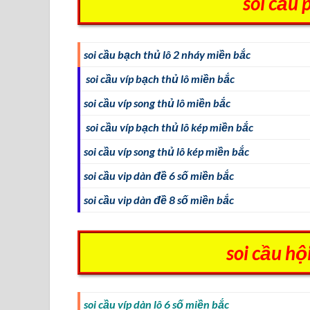
soi cầu 
soi cầu bạch thủ lô 2 nháy miền bắc
soi cầu víp bạch thủ lô miền bắc
soi cầu víp song thủ lô miền bắc
soi cầu víp bạch thủ lô kép miền bắc
soi cầu víp song thủ lô kép miền bắc
soi cầu vip dàn đề 6 số miền bắc
soi cầu vip dàn đề 8 số miền bắc
soi cầu h
soi cầu víp dàn lô 6 số miền bắc