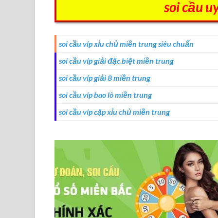
soi cầu u
soi cầu víp xỉu chủ miền trung siêu chuẩn
soi cầu víp giải đặc biệt miền trung
soi cầu víp giải 8 miền trung
soi cầu víp bao lô miền trung
soi cầu víp cặp xỉu chủ miền trung