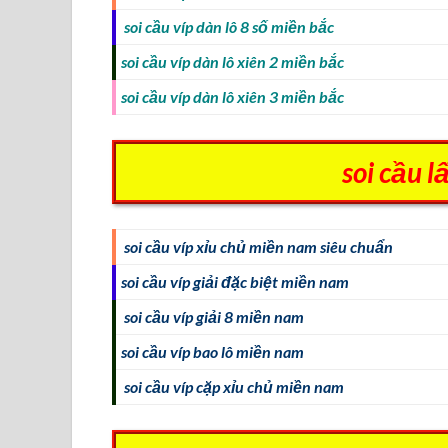
soi cầu víp dàn lô 8 số miền bắc
soi cầu víp dàn lô xiên 2 miền bắc
soi cầu víp dàn lô xiên 3 miền bắc
soi cầu 
soi cầu víp xỉu chủ miền nam siêu chuẩn
soi cầu víp giải đặc biệt miền nam
soi cầu víp giải 8 miền nam
soi cầu víp bao lô miền nam
soi cầu víp cặp xỉu chủ miền nam