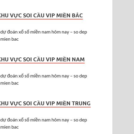
KHU VỰC SOI CẦU VIP MIỀN BẮC
dự đoán xổ số miền nam hôm nay – so dep
mien bac
KHU VỰC SOI CẦU VIP MIỀN NAM
dự đoán xổ số miền nam hôm nay – so dep
mien bac
KHU VỰC SOI CẦU VIP MIỀN TRUNG
dự đoán xổ số miền nam hôm nay – so dep
mien bac