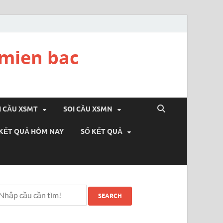
 mien bac
I CẦU XSMT
SOI CẦU XSMN
KẾT QUẢ HÔM NAY
SỔ KẾT QUẢ
SEARCH