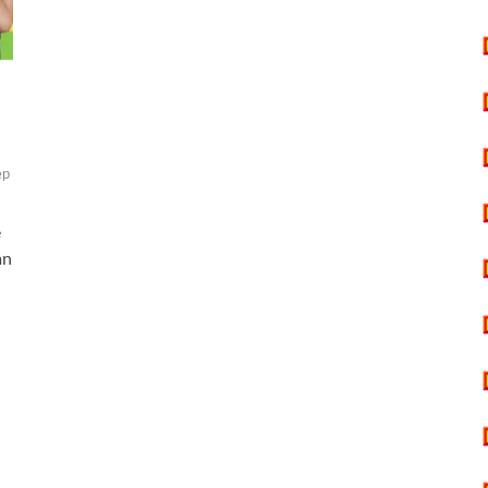
ep
e
àn