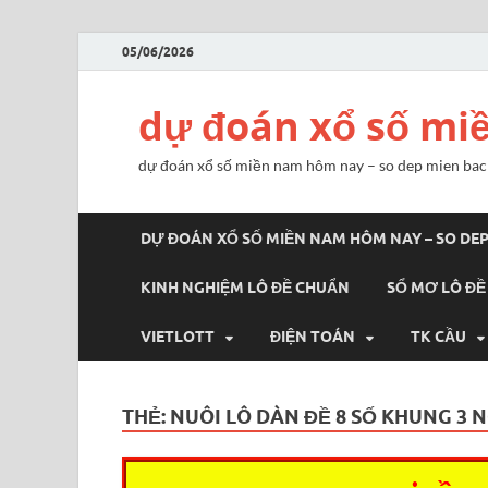
05/06/2026
dự đoán xổ số mi
dự đoán xổ số miền nam hôm nay – so dep mien bac
DỰ ĐOÁN XỔ SỐ MIỀN NAM HÔM NAY – SO DEP
KINH NGHIỆM LÔ ĐỀ CHUẨN
SỔ MƠ LÔ ĐỀ
VIETLOTT
ĐIỆN TOÁN
TK CẦU
THẺ:
NUÔI LÔ DÀN ĐỀ 8 SỐ KHUNG 3 N