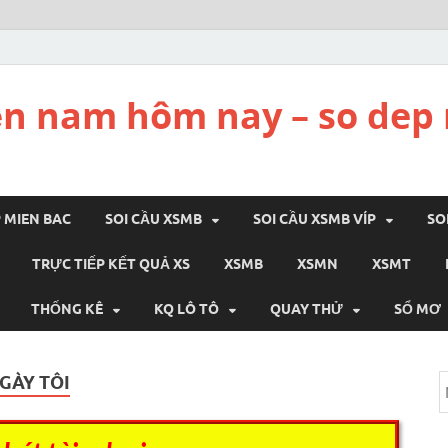
ền nam hôm nay – so dep
 MIEN BAC
SOI CẦU XSMB
SOI CẦU XSMB VÍP
SO
TRỰC TIẾP KẾT QUẢ XS
XSMB
XSMN
XSMT
THỐNG KÊ
KQ LÔ TÔ
QUAY THỬ
SỔ MƠ
GÀY TÔI