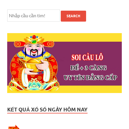
SEARCH
KẾT QUẢ XỔ SỐ NGÀY HÔM NAY