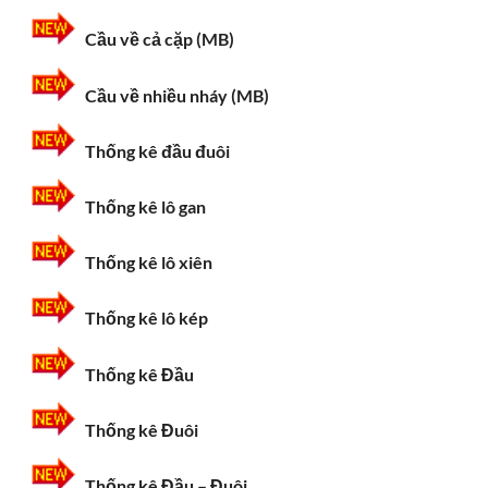
Cầu về cả cặp (MB)
Cầu về nhiều nháy (MB)
Thống kê đầu đuôi
Thống kê lô gan
Thống kê lô xiên
Thống kê lô kép
Thống kê Đầu
Thống kê Đuôi
Thống kê Đầu – Đuôi