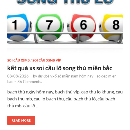
SOI CẦU XSMB
/
SOI CẦU XSMB VÍP
kết quả xs soi cầu lô song thủ miền bắc
08/08/2026
-
by
dự đoán xổ số miền nam hôm nay - so dep mien
bac
-
86 Comments.
bạch thủ ngày hôm nay, bạch thủ vip, cao thu lo khung, cau
bach thu mb, cau lo bạch thu, câu bạch thủ lô, câu bạch
thủ mb, cầu lô …
READ MORE