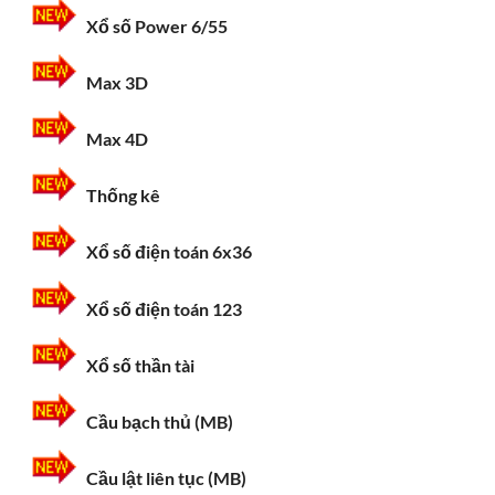
Xổ số Power 6/55
Max 3D
Max 4D
Thống kê
Xổ số điện toán 6x36
Xổ số điện toán 123
Xổ số thần tài
Cầu bạch thủ (MB)
Cầu lật liên tục (MB)