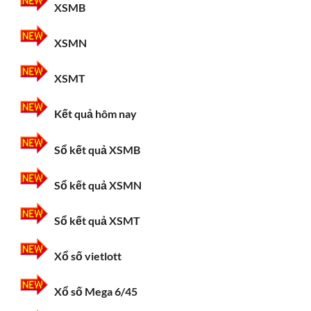
XSMB
XSMN
XSMT
Kết quả hôm nay
Sổ kết quả XSMB
Sổ kết quả XSMN
Sổ kết quả XSMT
Xổ số vietlott
Xổ số Mega 6/45