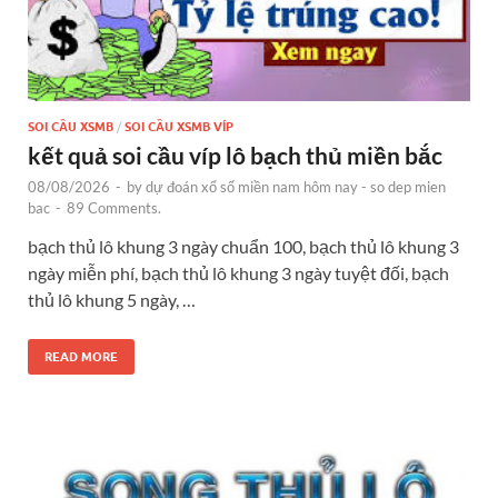
SOI CẦU XSMB
/
SOI CẦU XSMB VÍP
kết quả soi cầu víp lô bạch thủ miền bắc
08/08/2026
-
by
dự đoán xổ số miền nam hôm nay - so dep mien
bac
-
89 Comments.
bạch thủ lô khung 3 ngày chuẩn 100, bạch thủ lô khung 3
ngày miễn phí, bạch thủ lô khung 3 ngày tuyệt đối, bạch
thủ lô khung 5 ngày, …
READ MORE