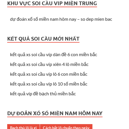
KHU VỰC SOI CẦU VIP MIỀN TRUNG
dự đoán xổ số miền nam hôm nay – so dep mien bac
KẾT QUẢ SOI CẦU MỚI NHẤT
kết quả xs soi cầu víp dàn đề 6 con miền bắc
kết quả xs soi cầu víp xiên 4 lô miền bắc
kết quả xs soi cầu víp lô 6 con miền bắc
kết quả xs soi cầu víp lô 10 số miền bắc
kết quả víp đề bạch thủ miền bắc
DỰ ĐOÁN XỔ SỐ MIỀN NAM HÔM NAY
Bạch thủ lô là gì
Cách bắt lô chuẩn theo ngày