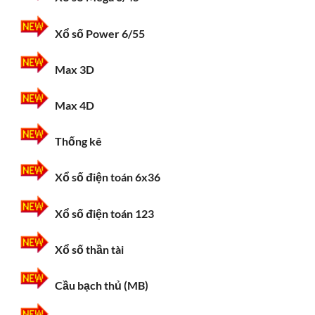
Xổ số Power 6/55
Max 3D
Max 4D
Thống kê
Xổ số điện toán 6x36
Xổ số điện toán 123
Xổ số thần tài
Cầu bạch thủ (MB)