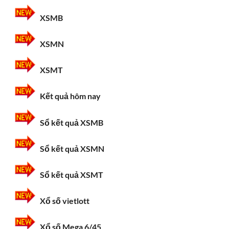
XSMB
XSMN
XSMT
Kết quả hôm nay
Sổ kết quả XSMB
Sổ kết quả XSMN
Sổ kết quả XSMT
Xổ số vietlott
Xổ số Mega 6/45