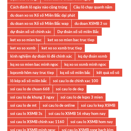
Cách đánh lô ngày nào cũng trúng
Cầu lô chạy quanh năm
du doan xo so Xổ số Miền Bắc dại phát
du doan xo so Xổ số Miền Bắc wap
du doan XSMB 3 so
dự đoán xổ số chính xác
Dự đoán xổ số miền Bắc
ket xo so mien bac
ket xo so mien bac truc tiep
ket xo so xsmb
ket xo so xsmb truc tiep
kinh nghiệm dự đoán lô đề chính xác
kq dự đoán xsmb
kq xo so mien bac minh ngoc
kq xo so xsmb minh ngoc
kqxsmb hôm nay truc tiep
kq xổ số miền bắc
kết quả xổ số
lô kép xổ số miền bắc
soi cau lo de chinh xac 100
soi cau lo de chuan 668
soi cau lo de dep
soi cau lo de khung 3 ngay
soi cau lo de kqxs 3 mien
soi cau lo de mt
soi cau lo de online
soi cau lo kep XSMB
soi cau lo XSMB 3s
soi cau lo XSMB 16 nhay hom nay
soi cau lo XSMB chinh xac 1160
soi cau lo XSMB hom nay
soi cau lo XSMB minh ngoc
soi cau lo XSMB rong bach kim