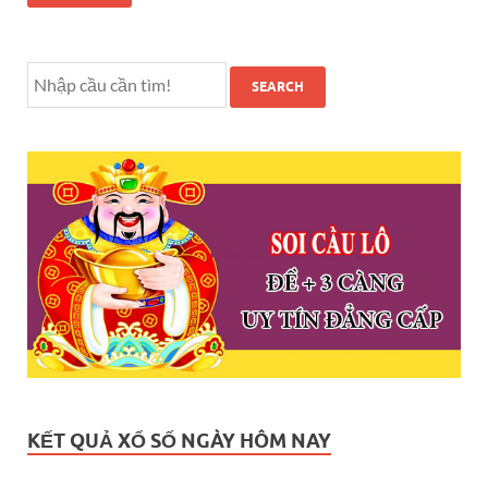
SEARCH
KẾT QUẢ XỔ SỐ NGÀY HÔM NAY