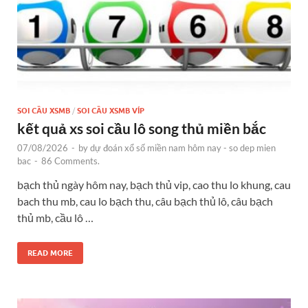
SOI CẦU XSMB
/
SOI CẦU XSMB VÍP
kết quả xs soi cầu lô song thủ miền bắc
07/08/2026
-
by
dự đoán xổ số miền nam hôm nay - so dep mien
bac
-
86 Comments.
bạch thủ ngày hôm nay, bạch thủ vip, cao thu lo khung, cau
bach thu mb, cau lo bạch thu, câu bạch thủ lô, câu bạch
thủ mb, cầu lô …
READ MORE