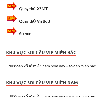
Quay thử XSMT
Quay thử Vietlott
Sổ mơ
KHU VỰC SOI CẦU VIP MIỀN BẮC
dự đoán xổ số miền nam hôm nay – so dep mien bac
KHU VỰC SOI CẦU VIP MIỀN NAM
dự đoán xổ số miền nam hôm nay – so dep mien bac