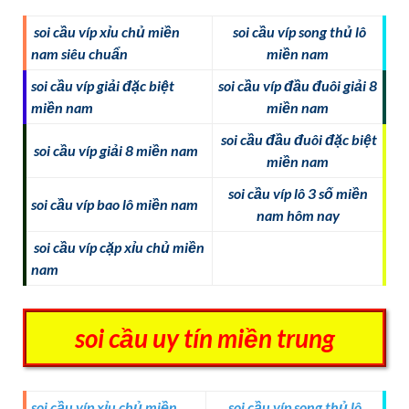
soi cầu víp xỉu chủ miền
soi cầu víp song thủ lô
nam siêu chuẩn
miền nam
soi cầu víp giải đặc biệt
soi cầu víp đầu đuôi giải 8
miền nam
miền nam
soi cầu đầu đuôi đặc biệt
soi cầu víp giải 8 miền nam
miền nam
soi cầu víp lô 3 số miền
soi cầu víp bao lô miền nam
nam hôm nay
soi cầu víp cặp xỉu chủ miền
nam
soi cầu uy tín miền trung
soi cầu víp xỉu chủ miền
soi cầu víp song thủ lô