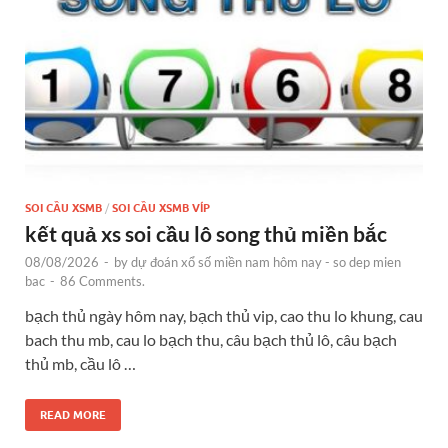
SOI CẦU XSMB
/
SOI CẦU XSMB VÍP
kết quả xs soi cầu lô song thủ miền bắc
08/08/2026
-
by
dự đoán xổ số miền nam hôm nay - so dep mien
bac
-
86 Comments.
bạch thủ ngày hôm nay, bạch thủ vip, cao thu lo khung, cau
bach thu mb, cau lo bạch thu, câu bạch thủ lô, câu bạch
thủ mb, cầu lô …
READ MORE