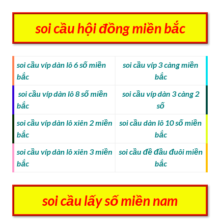
soi cầu hội đồng miền bắc
soi cầu víp dàn lô 6 số miền
soi cầu víp 3 càng miền
bắc
bắc
soi cầu víp dàn lô 8 số miền
soi cầu víp dàn 3 càng 2
bắc
số
soi cầu víp dàn lô xiên 2 miền
soi cầu dàn lô 10 số miền
bắc
bắc
soi cầu víp dàn lô xiên 3 miền
soi cầu đề đầu đuôi miền
bắc
bắc
soi cầu lấy số miền nam