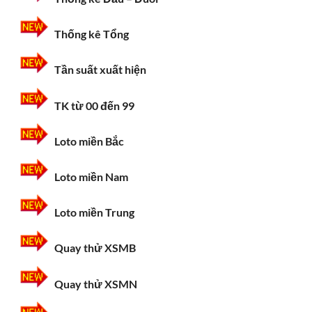
Thống kê Tổng
Tần suất xuất hiện
TK từ 00 đến 99
Loto miền Bắc
Loto miền Nam
Loto miền Trung
Quay thử XSMB
Quay thử XSMN