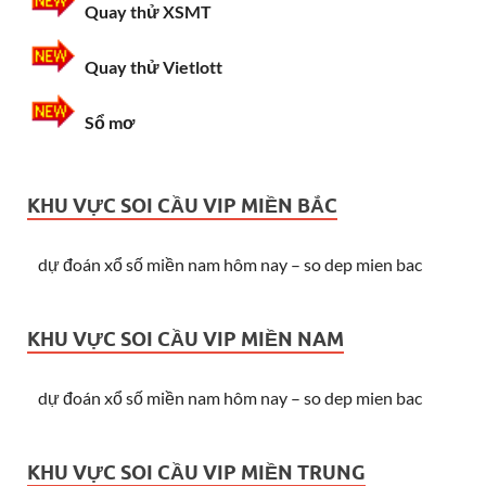
Quay thử XSMT
Quay thử Vietlott
Sổ mơ
KHU VỰC SOI CẦU VIP MIỀN BẮC
dự đoán xổ số miền nam hôm nay – so dep mien bac
KHU VỰC SOI CẦU VIP MIỀN NAM
dự đoán xổ số miền nam hôm nay – so dep mien bac
KHU VỰC SOI CẦU VIP MIỀN TRUNG