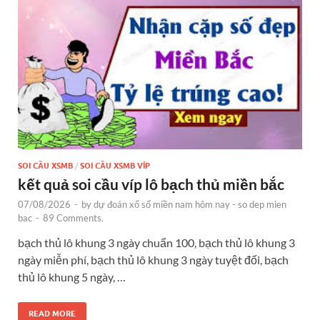
SOI CẦU XSMB
/
SOI CẦU XSMB VÍP
kết quả soi cầu víp lô bạch thủ miền bắc
07/08/2026
-
by
dự đoán xổ số miền nam hôm nay - so dep mien
bac
-
89 Comments.
bạch thủ lô khung 3 ngày chuẩn 100, bạch thủ lô khung 3
ngày miễn phí, bạch thủ lô khung 3 ngày tuyệt đối, bạch
thủ lô khung 5 ngày, …
READ MORE