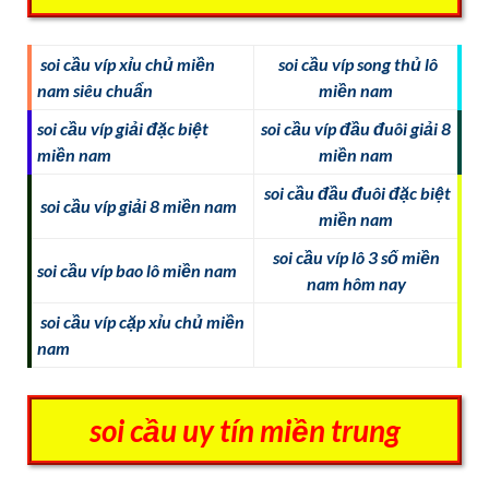
soi cầu víp xỉu chủ miền
soi cầu víp song thủ lô
nam siêu chuẩn
miền nam
soi cầu víp giải đặc biệt
soi cầu víp đầu đuôi giải 8
miền nam
miền nam
soi cầu đầu đuôi đặc biệt
soi cầu víp giải 8 miền nam
miền nam
soi cầu víp lô 3 số miền
soi cầu víp bao lô miền nam
nam hôm nay
soi cầu víp cặp xỉu chủ miền
nam
soi cầu uy tín miền trung