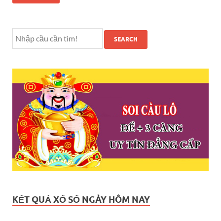
SEARCH
KẾT QUẢ XỔ SỐ NGÀY HÔM NAY