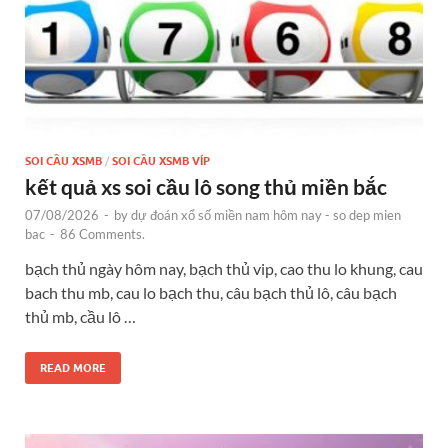
SOI CẦU XSMB
/
SOI CẦU XSMB VÍP
kết quả xs soi cầu lô song thủ miền bắc
07/08/2026
-
by
dự đoán xổ số miền nam hôm nay - so dep mien
bac
-
86 Comments.
bạch thủ ngày hôm nay, bạch thủ vip, cao thu lo khung, cau
bach thu mb, cau lo bạch thu, câu bạch thủ lô, câu bạch
thủ mb, cầu lô …
READ MORE