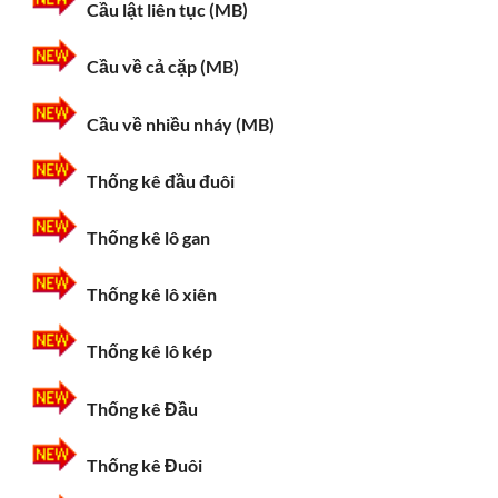
Cầu lật liên tục (MB)
Cầu về cả cặp (MB)
Cầu về nhiều nháy (MB)
Thống kê đầu đuôi
Thống kê lô gan
Thống kê lô xiên
Thống kê lô kép
Thống kê Đầu
Thống kê Đuôi