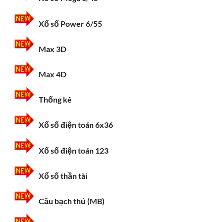
Xổ số Power 6/55
Max 3D
Max 4D
Thống kê
Xổ số điện toán 6x36
Xổ số điện toán 123
Xổ số thần tài
Cầu bạch thủ (MB)