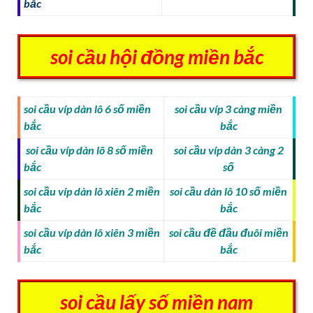
bắc
soi cầu hội đồng miền bắc
soi cầu víp dàn lô 6 số miền
soi cầu víp 3 càng miền
bắc
bắc
soi cầu víp dàn lô 8 số miền
soi cầu víp dàn 3 càng 2
bắc
số
soi cầu víp dàn lô xiên 2 miền
soi cầu dàn lô 10 số miền
bắc
bắc
soi cầu víp dàn lô xiên 3 miền
soi cầu đề đầu đuôi miền
bắc
bắc
soi cầu lấy số miền nam