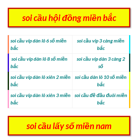
soi cầu hội đồng miền bắc
soi cầu víp dàn lô 6 số miền
soi cầu víp 3 càng miền
bắc
bắc
soi cầu víp dàn lô 8 số miền
soi cầu víp dàn 3 càng 2
bắc
số
soi cầu víp dàn lô xiên 2 miền
soi cầu dàn lô 10 số miền
bắc
bắc
soi cầu víp dàn lô xiên 3 miền
soi cầu đề đầu đuôi miền
bắc
bắc
soi cầu lấy số miền nam