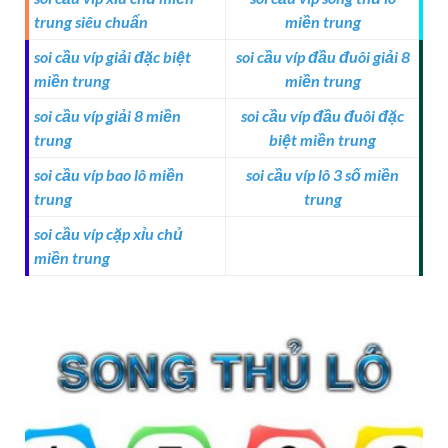
trung siêu chuẩn
miền trung
soi cầu víp giải đặc biệt
soi cầu víp đầu đuôi giải 8
miền trung
miền trung
soi cầu víp giải 8 miền
soi cầu víp đầu đuôi đặc
trung
biệt miền trung
soi cầu víp bao lô miền
soi cầu víp lô 3 số miền
trung
trung
soi cầu víp cặp xỉu chủ
miền trung