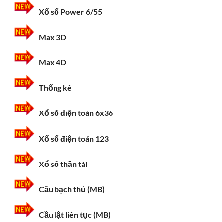
Xổ số Power 6/55
Max 3D
Max 4D
Thống kê
Xổ số điện toán 6x36
Xổ số điện toán 123
Xổ số thần tài
Cầu bạch thủ (MB)
Cầu lật liên tục (MB)