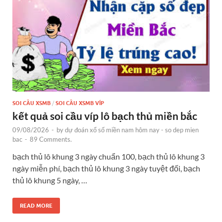
SOI CẦU XSMB
/
SOI CẦU XSMB VÍP
kết quả soi cầu víp lô bạch thủ miền bắc
09/08/2026
-
by
dự đoán xổ số miền nam hôm nay - so dep mien
bac
-
89 Comments.
bạch thủ lô khung 3 ngày chuẩn 100, bạch thủ lô khung 3
ngày miễn phí, bạch thủ lô khung 3 ngày tuyệt đối, bạch
thủ lô khung 5 ngày, …
READ MORE