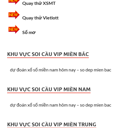
Quay thử XSMT
Quay thử Vietlott
Sổ mơ
KHU VỰC SOI CẦU VIP MIỀN BẮC
dự đoán xổ số miền nam hôm nay – so dep mien bac
KHU VỰC SOI CẦU VIP MIỀN NAM
dự đoán xổ số miền nam hôm nay – so dep mien bac
KHU VỰC SOI CẦU VIP MIỀN TRUNG