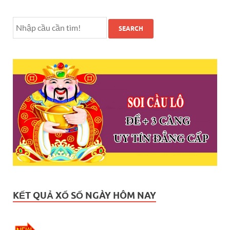
SEARCH
KẾT QUẢ XỔ SỐ NGÀY HÔM NAY