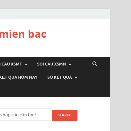
 mien bac
I CẦU XSMT
SOI CẦU XSMN
KẾT QUẢ HÔM NAY
SỔ KẾT QUẢ
SEARCH