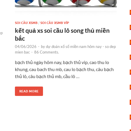
SOI CẦU XSMB
/
SOI CẦU XSMB VÍP
kết quả xs soi cầu lô song thủ miền
ep
bắc
04/06/2026
-
by
dự đoán xổ số miền nam hôm nay - so dep
mien bac
-
86 Comments.
bạch thủ ngày hôm nay, bạch thủ vip, cao thu lo
khung, cau bach thu mb, cau lo bạch thu, câu bạch
thủ lô, câu bạch thủ mb, cầu lô …
READ MORE