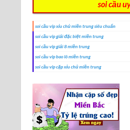
soi cầu u
soi cầu víp xỉu chủ miền trung siêu chuẩn
soi cầu víp giải đặc biệt miền trung
soi cầu víp giải 8 miền trung
soi cầu víp bao lô miền trung
soi cầu víp cặp xỉu chủ miền trung