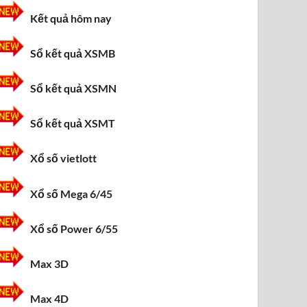
Kết quả hôm nay
Sổ kết quả XSMB
Sổ kết quả XSMN
Sổ kết quả XSMT
Xổ số vietlott
Xổ số Mega 6/45
Xổ số Power 6/55
Max 3D
Max 4D