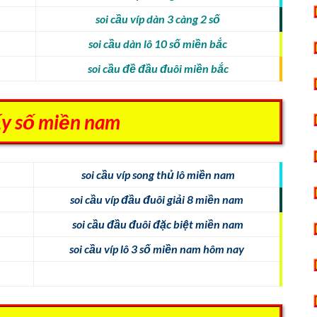
soi cầu víp dàn 3 càng 2 số
soi cầu dàn lô 10 số miền bắc
soi cầu đề đầu đuôi miền bắc
lấy số miền nam
soi cầu víp song thủ lô miền nam
soi cầu víp đầu đuôi giải 8 miền nam
soi cầu đầu đuôi đặc biệt miền nam
soi cầu víp lô 3 số miền nam hôm nay