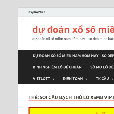
05/06/2026
dự đoán xổ số mi
dự đoán xổ số miền nam hôm nay – so dep mien bac
DỰ ĐOÁN XỔ SỐ MIỀN NAM HÔM NAY – SO DEP
KINH NGHIỆM LÔ ĐỀ CHUẨN
SỔ MƠ LÔ ĐỀ
VIETLOTT
ĐIỆN TOÁN
TK CẦU
THẺ:
SOI CẦU BẠCH THỦ LÔ XSMB VIP