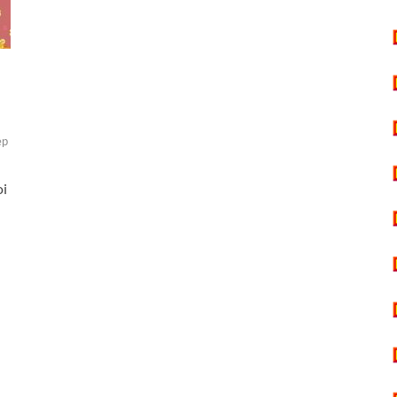
ep
oi