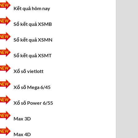
Kết quả hôm nay
Sổ kết quả XSMB
Sổ kết quả XSMN
Sổ kết quả XSMT
Xổ số vietlott
Xổ số Mega 6/45
Xổ số Power 6/55
Max 3D
Max 4D