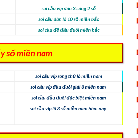
soi cầu víp dàn 3 càng 2 số
soi cầu dàn lô 10 số miền bắc
soi cầu đề đầu đuôi miền bắc
lấy số miền nam
soi cầu víp song thủ lô miền nam
soi cầu víp đầu đuôi giải 8 miền nam
soi cầu đầu đuôi đặc biệt miền nam
soi cầu víp lô 3 số miền nam hôm nay