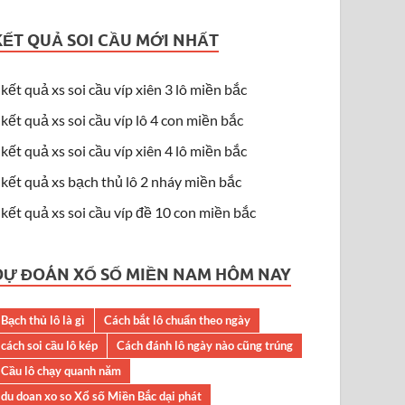
KẾT QUẢ SOI CẦU MỚI NHẤT
kết quả xs soi cầu víp xiên 3 lô miền bắc
kết quả xs soi cầu víp lô 4 con miền bắc
kết quả xs soi cầu víp xiên 4 lô miền bắc
kết quả xs bạch thủ lô 2 nháy miền bắc
kết quả xs soi cầu víp đề 10 con miền bắc
DỰ ĐOÁN XỔ SỐ MIỀN NAM HÔM NAY
Bạch thủ lô là gì
Cách bắt lô chuẩn theo ngày
cách soi cầu lô kép
Cách đánh lô ngày nào cũng trúng
Cầu lô chạy quanh năm
du doan xo so Xổ số Miền Bắc dại phát