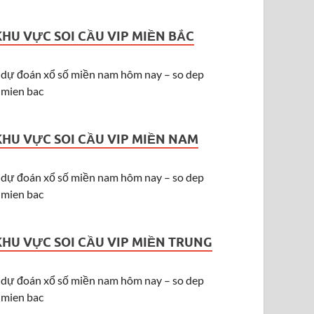
KHU VỰC SOI CẦU VIP MIỀN BẮC
dự đoán xổ số miền nam hôm nay – so dep
mien bac
KHU VỰC SOI CẦU VIP MIỀN NAM
dự đoán xổ số miền nam hôm nay – so dep
mien bac
KHU VỰC SOI CẦU VIP MIỀN TRUNG
dự đoán xổ số miền nam hôm nay – so dep
mien bac