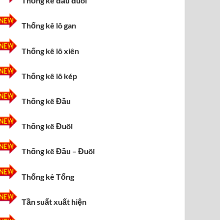
Thống kê đầu đuôi
Thống kê lô gan
Thống kê lô xiên
Thống kê lô kép
Thống kê Đầu
Thống kê Đuôi
Thống kê Đầu – Đuôi
Thống kê Tổng
Tần suất xuất hiện