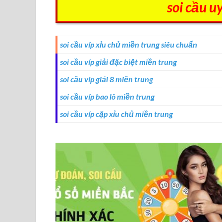
soi cầu u
soi cầu víp xỉu chủ miền trung siêu chuẩn
soi cầu víp giải đặc biệt miền trung
soi cầu víp giải 8 miền trung
soi cầu víp bao lô miền trung
soi cầu víp cặp xỉu chủ miền trung