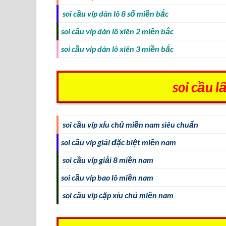
soi cầu víp dàn lô 8 số miền bắc
soi cầu víp dàn lô xiên 2 miền bắc
soi cầu víp dàn lô xiên 3 miền bắc
soi cầu 
soi cầu víp xỉu chủ miền nam siêu chuẩn
soi cầu víp giải đặc biệt miền nam
soi cầu víp giải 8 miền nam
soi cầu víp bao lô miền nam
soi cầu víp cặp xỉu chủ miền nam