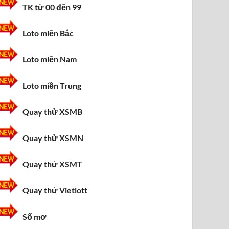
TK từ 00 đến 99
Loto miền Bắc
Loto miền Nam
Loto miền Trung
Quay thử XSMB
Quay thử XSMN
Quay thử XSMT
Quay thử Vietlott
Sổ mơ