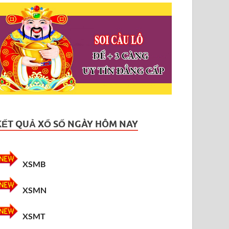
KẾT QUẢ XỔ SỐ NGÀY HÔM NAY
XSMB
XSMN
XSMT