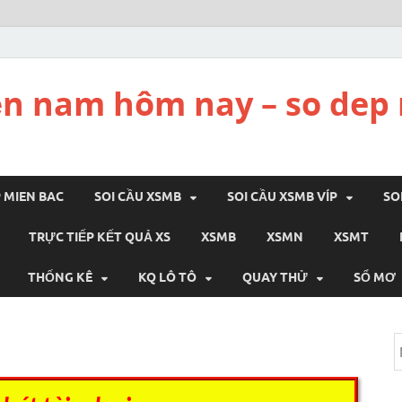
ền nam hôm nay – so dep
 MIEN BAC
SOI CẦU XSMB
SOI CẦU XSMB VÍP
SO
TRỰC TIẾP KẾT QUẢ XS
XSMB
XSMN
XSMT
THỐNG KÊ
KQ LÔ TÔ
QUAY THỬ
SỔ MƠ