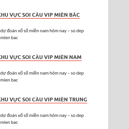
KHU VỰC SOI CẦU VIP MIỀN BẮC
dự đoán xổ số miền nam hôm nay – so dep
mien bac
KHU VỰC SOI CẦU VIP MIỀN NAM
dự đoán xổ số miền nam hôm nay – so dep
mien bac
KHU VỰC SOI CẦU VIP MIỀN TRUNG
dự đoán xổ số miền nam hôm nay – so dep
mien bac