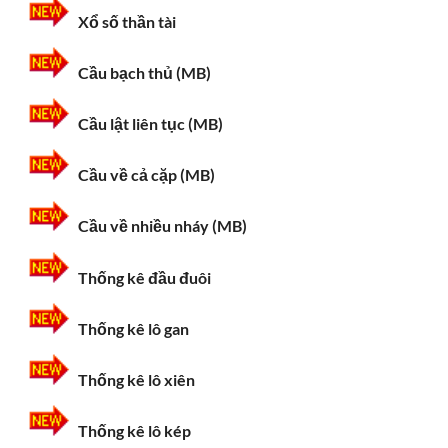
Xổ số thần tài
Cầu bạch thủ (MB)
Cầu lật liên tục (MB)
Cầu về cả cặp (MB)
Cầu về nhiều nháy (MB)
Thống kê đầu đuôi
Thống kê lô gan
Thống kê lô xiên
Thống kê lô kép