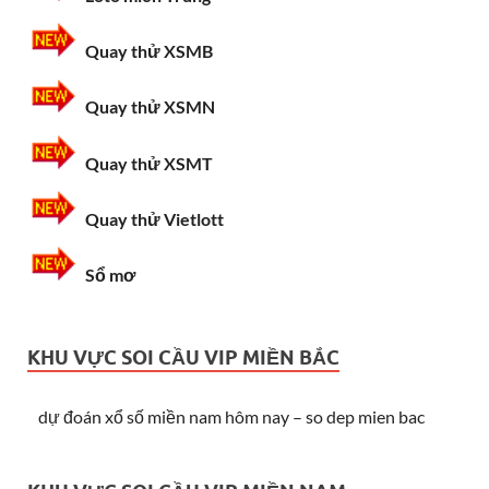
Quay thử XSMB
Quay thử XSMN
Quay thử XSMT
Quay thử Vietlott
Sổ mơ
KHU VỰC SOI CẦU VIP MIỀN BẮC
dự đoán xổ số miền nam hôm nay – so dep mien bac