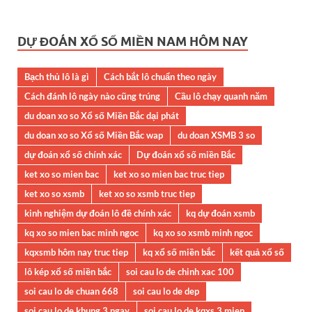
DỰ ĐOÁN XỔ SỐ MIỀN NAM HÔM NAY
Bạch thủ lô là gì
Cách bắt lô chuẩn theo ngày
Cách đánh lô ngày nào cũng trúng
Cầu lô chạy quanh năm
du doan xo so Xổ số Miền Bắc dại phát
du doan xo so Xổ số Miền Bắc wap
du doan XSMB 3 so
dự đoán xổ số chính xác
Dự đoán xổ số miền Bắc
ket xo so mien bac
ket xo so mien bac truc tiep
ket xo so xsmb
ket xo so xsmb truc tiep
kinh nghiệm dự đoán lô đề chính xác
kq dự đoán xsmb
kq xo so mien bac minh ngoc
kq xo so xsmb minh ngoc
kqxsmb hôm nay truc tiep
kq xổ số miền bắc
kết quả xổ số
lô kép xổ số miền bắc
soi cau lo de chinh xac 100
soi cau lo de chuan 668
soi cau lo de dep
soi cau lo de khung 3 ngay
soi cau lo de kqxs 3 mien