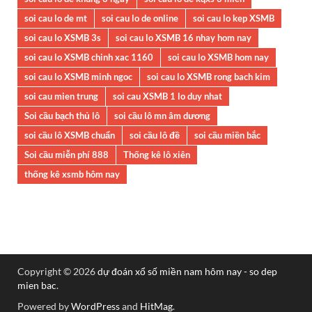
soi cau lo de mt
soi cau lo de online
soi cau lo kep XSMB
soi cau lo XSMB 3s
soi cau lo XSMB 16 nhay hom nay
soi cau lo XSMB chinh xac 1160
soi cau lo XSMB hom nay
soi cau lo XSMB minh ngoc
soi cau lo XSMB rong bach kim
soi cau mien trung
soi cau XSMB 1 lo duy nhat
Soi cầu bạch thủ lô
soi cầu lô mn âm dương
soi cầu lô XSMB chuẩn
soi cầu lô đề
soi cầu miền bắc
Soi cầu miễn phí 888
Thống kê lô xiên
thống kê xsmb hôm nay
Copyright © 2026
dự đoán xổ số miền nam hôm nay - so dep
mien bac
.
Powered by
WordPress
and
HitMag
.