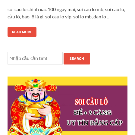
soi cau lo chinh xac 100 ngay mai, soi cau lo mb, soi cau lo,
cầu lô, bao lô là gì, soi cau lo vip, soi lo mb, dan lo …
READ MORE
SEARCH