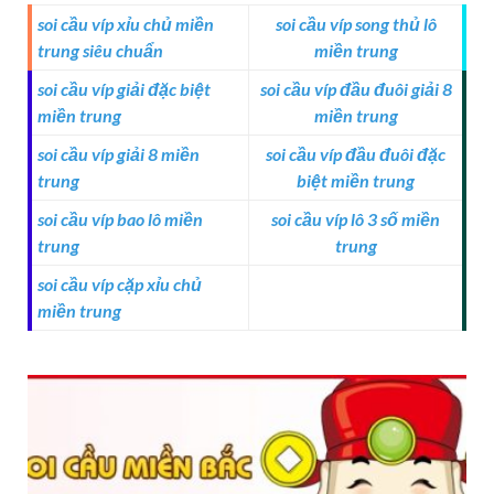
soi cầu víp xỉu chủ miền
soi cầu víp song thủ lô
trung siêu chuẩn
miền trung
soi cầu víp giải đặc biệt
soi cầu víp đầu đuôi giải 8
miền trung
miền trung
soi cầu víp giải 8 miền
soi cầu víp đầu đuôi đặc
trung
biệt miền trung
soi cầu víp bao lô miền
soi cầu víp lô 3 số miền
trung
trung
soi cầu víp cặp xỉu chủ
miền trung