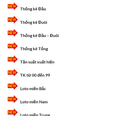
Thống kê Đầu
Thống kê Đuôi
Thống kê Đầu – Đuôi
Thống kê Tổng
Tần suất xuất hiện
TK từ 00 đến 99
Loto miền Bắc
Loto miền Nam
Loto miền Trung