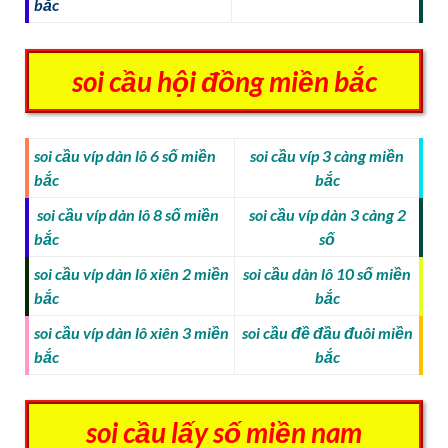
bắc
soi cầu hội đồng miền bắc
soi cầu víp dàn lô 6 số miền
soi cầu víp 3 càng miền
bắc
bắc
soi cầu víp dàn lô 8 số miền
soi cầu víp dàn 3 càng 2
bắc
số
soi cầu víp dàn lô xiên 2 miền
soi cầu dàn lô 10 số miền
bắc
bắc
soi cầu víp dàn lô xiên 3 miền
soi cầu đề đầu đuôi miền
bắc
bắc
soi cầu lấy số miền nam