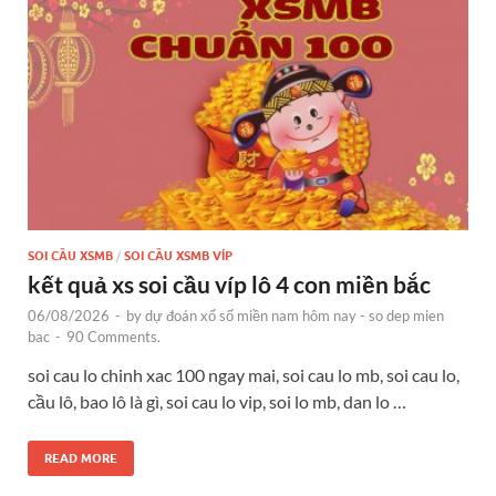
SOI CẦU XSMB
/
SOI CẦU XSMB VÍP
kết quả xs soi cầu víp lô 4 con miền bắc
06/08/2026
-
by
dự đoán xổ số miền nam hôm nay - so dep mien
bac
-
90 Comments.
soi cau lo chinh xac 100 ngay mai, soi cau lo mb, soi cau lo,
cầu lô, bao lô là gì, soi cau lo vip, soi lo mb, dan lo …
READ MORE