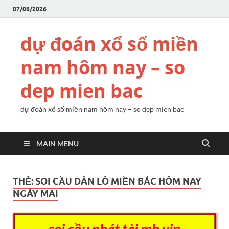
07/08/2026
dự đoán xổ số miền
nam hôm nay – so
dep mien bac
dự đoán xổ số miền nam hôm nay – so dep mien bac
MAIN MENU
THẺ:
SOI CẦU DÀN LÔ MIỀN BẮC HÔM NAY
NGÀY MAI