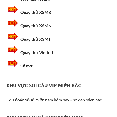
Quay thử XSMB
Quay thử XSMN
Quay thử XSMT
Quay thử Vietlott
Sổ mơ
KHU VỰC SOI CẦU VIP MIỀN BẮC
dự đoán xổ số miền nam hôm nay – so dep mien bac