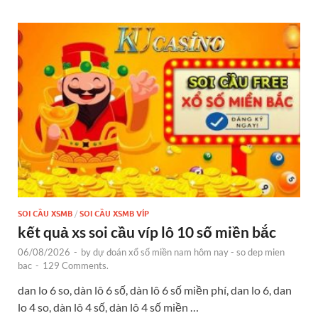
SOI CẦU XSMB
/
SOI CẦU XSMB VÍP
kết quả xs soi cầu víp lô 10 số miền bắc
06/08/2026
-
by
dự đoán xổ số miền nam hôm nay - so dep mien
bac
-
129 Comments.
dan lo 6 so, dàn lô 6 số, dàn lô 6 số miền phí, dan lo 6, dan
lo 4 so, dàn lô 4 số, dàn lô 4 số miền …