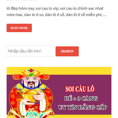
lô đẹp hôm nay, soi cau lo vip, soi cau lo chinh xac nhat
mien bac, dan lo 6 so, dàn lô 6 số, dàn lô 6 số miền phí, …
READ MORE
SEARCH