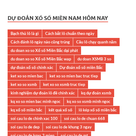
DỰ ĐOÁN XỔ SỐ MIỀN NAM HÔM NAY
Bạch thủ lô là gì
Cách bắt lô chuẩn theo ngày
Cách đánh lô ngày nào cũng trúng
Cầu lô chạy quanh năm
du doan xo so Xổ số Miền Bắc dại phát
du doan xo so Xổ số Miền Bắc wap
du doan XSMB 3 so
dự đoán xổ số chính xác
Dự đoán xổ số miền Bắc
ket xo so mien bac
ket xo so mien bac truc tiep
ket xo so xsmb
ket xo so xsmb truc tiep
kinh nghiệm dự đoán lô đề chính xác
kq dự đoán xsmb
kq xo so mien bac minh ngoc
kq xo so xsmb minh ngoc
kq xổ số miền bắc
kết quả xổ số
lô kép xổ số miền bắc
soi cau lo de chinh xac 100
soi cau lo de chuan 668
soi cau lo de dep
soi cau lo de khung 3 ngay
soi cau lo de kqxs 3 mien
soi cau lo de mt