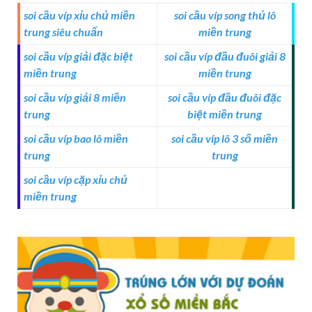
soi cầu víp xỉu chủ miền
soi cầu víp song thủ lô
trung siêu chuẩn
miền trung
soi cầu víp giải đặc biệt
soi cầu víp đầu đuôi giải 8
miền trung
miền trung
soi cầu víp giải 8 miền
soi cầu víp đầu đuôi đặc
trung
biệt miền trung
soi cầu víp bao lô miền
soi cầu víp lô 3 số miền
trung
trung
soi cầu víp cặp xỉu chủ
miền trung