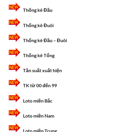
Thống kê Đầu
Thống kê Đuôi
Thống kê Đầu – Đuôi
Thống kê Tổng
Tần suất xuất hiện
TK từ 00 đến 99
Loto miền Bắc
Loto miền Nam
Loto miền Trung