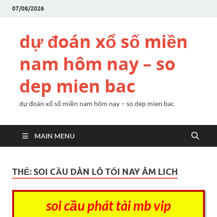
07/08/2026
dự đoán xổ số miền
nam hôm nay – so
dep mien bac
dự đoán xổ số miền nam hôm nay – so dep mien bac
MAIN MENU
THẺ:
SOI CẦU DÀN LÔ TỐI NAY ÂM LICH
soi cầu phát tài mb vip