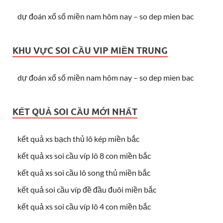
dự đoán xổ số miền nam hôm nay – so dep mien bac
KHU VỰC SOI CẦU VIP MIỀN TRUNG
dự đoán xổ số miền nam hôm nay – so dep mien bac
KẾT QUẢ SOI CẦU MỚI NHẤT
kết quả xs bạch thủ lô kép miền bắc
kết quả xs soi cầu víp lô 8 con miền bắc
kết quả xs soi cầu lô song thủ miền bắc
kết quả soi cầu víp đề đầu đuôi miền bắc
kết quả xs soi cầu víp lô 4 con miền bắc