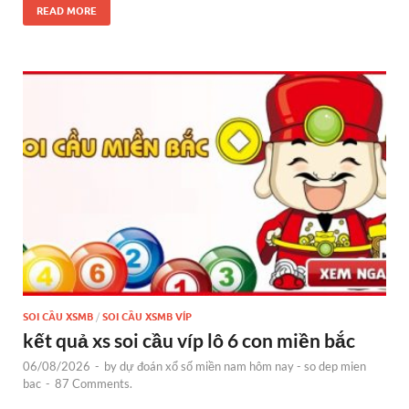
READ MORE
SOI CẦU XSMB
/
SOI CẦU XSMB VÍP
kết quả xs soi cầu víp lô 6 con miền bắc
06/08/2026
-
by
dự đoán xổ số miền nam hôm nay - so dep mien
bac
-
87 Comments.