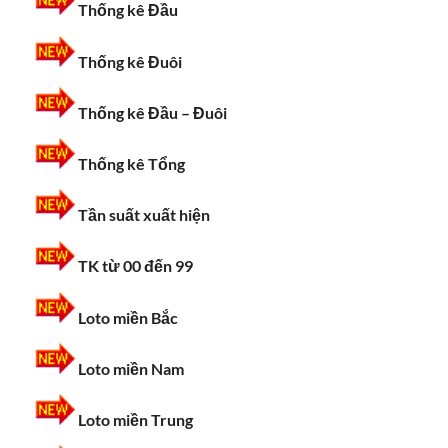
Thống kê Đầu
Thống kê Đuôi
Thống kê Đầu – Đuôi
Thống kê Tổng
Tần suất xuất hiện
TK từ 00 đến 99
Loto miền Bắc
Loto miền Nam
Loto miền Trung