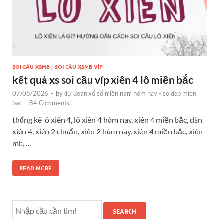
SOI CẦU XSMB
/
SOI CẦU XSMB VÍP
kết quả xs soi cầu víp xiên 4 lô miền bắc
07/08/2026
-
by
dự đoán xổ số miền nam hôm nay - so dep mien
bac
-
84 Comments.
thống kê lô xiên 4, lô xiên 4 hôm nay, xiên 4 miền bắc, dàn
xiên 4, xiên 2 chuẩn, xiên 2 hôm nay, xiên 4 miền bắc, xiên
mb, …
READ MORE
SEARCH