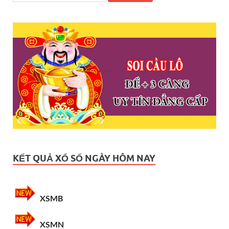
KẾT QUẢ XỔ SỐ NGÀY HÔM NAY
XSMB
XSMN