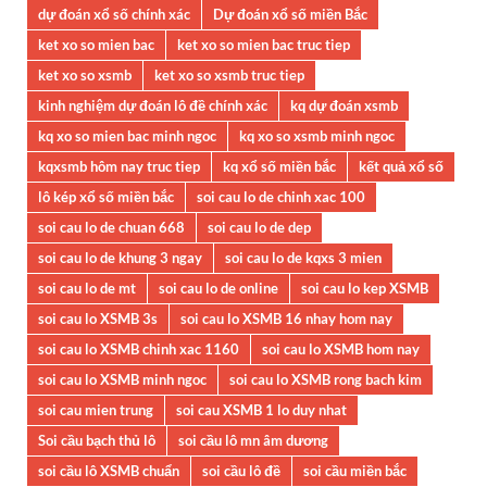
dự đoán xổ số chính xác
Dự đoán xổ số miền Bắc
ket xo so mien bac
ket xo so mien bac truc tiep
ket xo so xsmb
ket xo so xsmb truc tiep
kinh nghiệm dự đoán lô đề chính xác
kq dự đoán xsmb
kq xo so mien bac minh ngoc
kq xo so xsmb minh ngoc
kqxsmb hôm nay truc tiep
kq xổ số miền bắc
kết quả xổ số
lô kép xổ số miền bắc
soi cau lo de chinh xac 100
soi cau lo de chuan 668
soi cau lo de dep
soi cau lo de khung 3 ngay
soi cau lo de kqxs 3 mien
soi cau lo de mt
soi cau lo de online
soi cau lo kep XSMB
soi cau lo XSMB 3s
soi cau lo XSMB 16 nhay hom nay
soi cau lo XSMB chinh xac 1160
soi cau lo XSMB hom nay
soi cau lo XSMB minh ngoc
soi cau lo XSMB rong bach kim
soi cau mien trung
soi cau XSMB 1 lo duy nhat
Soi cầu bạch thủ lô
soi cầu lô mn âm dương
soi cầu lô XSMB chuẩn
soi cầu lô đề
soi cầu miền bắc