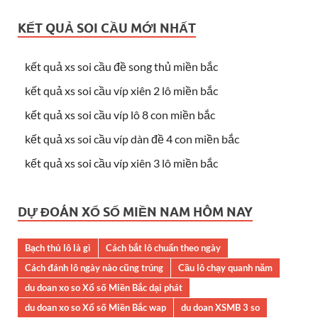
KẾT QUẢ SOI CẦU MỚI NHẤT
kết quả xs soi cầu đề song thủ miền bắc
kết quả xs soi cầu víp xiên 2 lô miền bắc
kết quả xs soi cầu víp lô 8 con miền bắc
kết quả xs soi cầu víp dàn đề 4 con miền bắc
kết quả xs soi cầu víp xiên 3 lô miền bắc
DỰ ĐOÁN XỔ SỐ MIỀN NAM HÔM NAY
Bạch thủ lô là gì
Cách bắt lô chuẩn theo ngày
Cách đánh lô ngày nào cũng trúng
Cầu lô chạy quanh năm
du doan xo so Xổ số Miền Bắc dại phát
du doan xo so Xổ số Miền Bắc wap
du doan XSMB 3 so