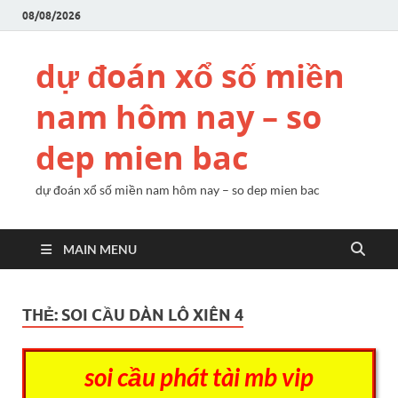
08/08/2026
dự đoán xổ số miền
nam hôm nay – so
dep mien bac
dự đoán xổ số miền nam hôm nay – so dep mien bac
MAIN MENU
THẺ:
SOI CẦU DÀN LÔ XIÊN 4
soi cầu phát tài mb vip