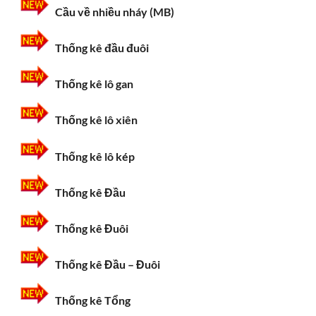
Cầu về nhiều nháy (MB)
Thống kê đầu đuôi
Thống kê lô gan
Thống kê lô xiên
Thống kê lô kép
Thống kê Đầu
Thống kê Đuôi
Thống kê Đầu – Đuôi
Thống kê Tổng