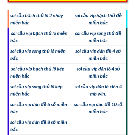
soi cầu bạch thủ lô 2 nháy
soi cầu víp bạch thủ đề
miền bắc
miền bắc
soi cầu víp bạch thủ lô miền
soi cầu víp song thủ đề
bắc
miền bắc
soi cầu víp song thủ lô miền
soi cầu víp dàn đề 4 số
bắc
miền bắc
soi cầu víp bạch thủ lô kép
soi cầu víp dàn lô 4 số
miền bắc
miền bắc
soi cầu víp song thủ lô kép
soi cầu víp dàn lô xiên 4
miền bắc
mb win.
soi cầu vip dàn đề 6 số miền
soi cầu vip dàn đề 10 số
bắc
miền bắc
soi cầu vip dàn đề 8 số miền
bắc