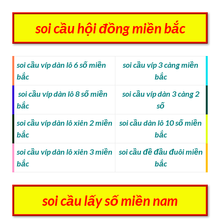
soi cầu hội đồng miền bắc
soi cầu víp dàn lô 6 số miền
soi cầu víp 3 càng miền
bắc
bắc
soi cầu víp dàn lô 8 số miền
soi cầu víp dàn 3 càng 2
bắc
số
soi cầu víp dàn lô xiên 2 miền
soi cầu dàn lô 10 số miền
bắc
bắc
soi cầu víp dàn lô xiên 3 miền
soi cầu đề đầu đuôi miền
bắc
bắc
soi cầu lấy số miền nam