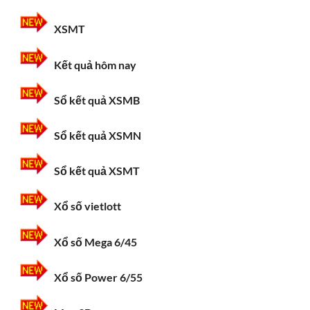
XSMT
Kết quả hôm nay
Sổ kết quả XSMB
Sổ kết quả XSMN
Sổ kết quả XSMT
Xổ số vietlott
Xổ số Mega 6/45
Xổ số Power 6/55