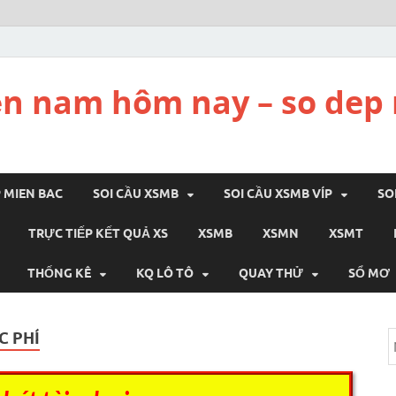
ền nam hôm nay – so dep
 MIEN BAC
SOI CẦU XSMB
SOI CẦU XSMB VÍP
SO
TRỰC TIẾP KẾT QUẢ XS
XSMB
XSMN
XSMT
THỐNG KÊ
KQ LÔ TÔ
QUAY THỬ
SỔ MƠ
C PHÍ