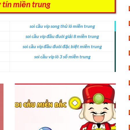
y tín miền trung
soi cầu víp song thủ lô miền trung
soi cầu víp đầu đuôi giải 8 miền trung
soi cầu víp đầu đuôi đặc biệt miền trung
soi cầu víp lô 3 số miền trung