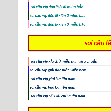
soi cầu víp dàn lô 8 số miền bắc
soi cầu víp dàn lô xiên 2 miền bắc
soi cầu víp dàn lô xiên 3 miền bắc
soi cầu 
soi cầu víp xỉu chủ miền nam siêu chuẩn
soi cầu víp giải đặc biệt miền nam
soi cầu víp giải 8 miền nam
soi cầu víp bao lô miền nam
soi cầu víp cặp xỉu chủ miền nam