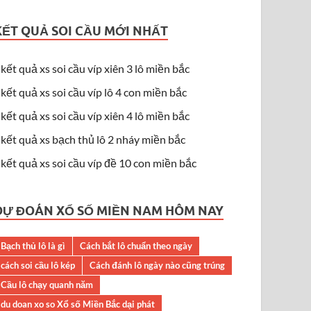
KẾT QUẢ SOI CẦU MỚI NHẤT
kết quả xs soi cầu víp xiên 3 lô miền bắc
kết quả xs soi cầu víp lô 4 con miền bắc
kết quả xs soi cầu víp xiên 4 lô miền bắc
kết quả xs bạch thủ lô 2 nháy miền bắc
kết quả xs soi cầu víp đề 10 con miền bắc
DỰ ĐOÁN XỔ SỐ MIỀN NAM HÔM NAY
Bạch thủ lô là gì
Cách bắt lô chuẩn theo ngày
cách soi cầu lô kép
Cách đánh lô ngày nào cũng trúng
Cầu lô chạy quanh năm
du doan xo so Xổ số Miền Bắc dại phát