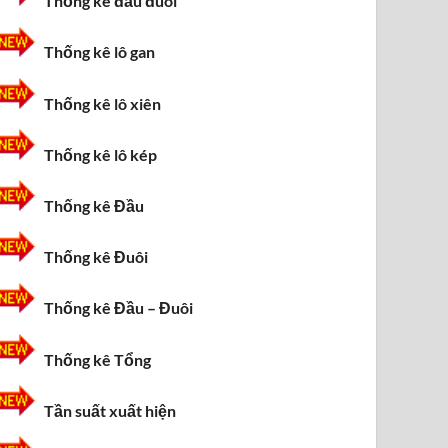
Thống kê đầu đuôi
Thống kê lô gan
Thống kê lô xiên
Thống kê lô kép
Thống kê Đầu
Thống kê Đuôi
Thống kê Đầu – Đuôi
Thống kê Tổng
Tần suất xuất hiện