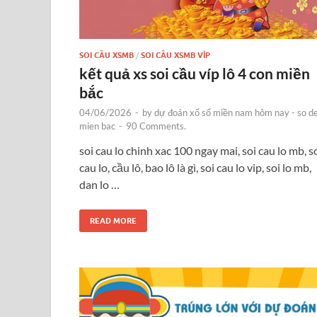
SOI CẦU XSMB
/
SOI CẦU XSMB VÍP
kết quả xs soi cầu víp lô 4 con miền
bắc
04/06/2026
-
by
dự đoán xổ số miền nam hôm nay - so d
mien bac
-
90 Comments.
soi cau lo chinh xac 100 ngay mai, soi cau lo mb, s
cau lo, cầu lô, bao lô là gì, soi cau lo vip, soi lo mb,
dan lo …
READ MORE