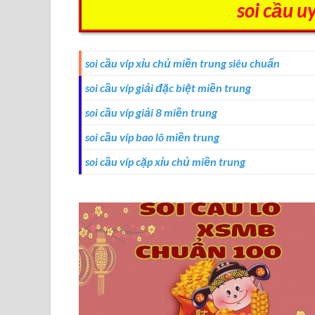
soi cầu u
soi cầu víp xỉu chủ miền trung siêu chuẩn
soi cầu víp giải đặc biệt miền trung
soi cầu víp giải 8 miền trung
soi cầu víp bao lô miền trung
soi cầu víp cặp xỉu chủ miền trung