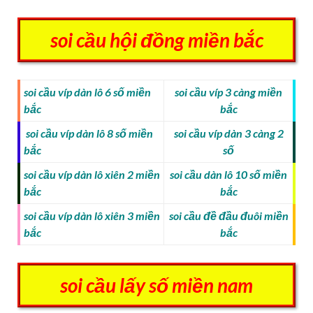
soi cầu hội đồng miền bắc
soi cầu víp dàn lô 6 số miền
soi cầu víp 3 càng miền
bắc
bắc
soi cầu víp dàn lô 8 số miền
soi cầu víp dàn 3 càng 2
bắc
số
soi cầu víp dàn lô xiên 2 miền
soi cầu dàn lô 10 số miền
bắc
bắc
soi cầu víp dàn lô xiên 3 miền
soi cầu đề đầu đuôi miền
bắc
bắc
soi cầu lấy số miền nam