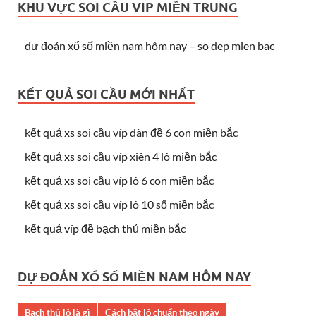
KHU VỰC SOI CẦU VIP MIỀN TRUNG
dự đoán xổ số miền nam hôm nay – so dep mien bac
KẾT QUẢ SOI CẦU MỚI NHẤT
kết quả xs soi cầu víp dàn đề 6 con miền bắc
kết quả xs soi cầu víp xiên 4 lô miền bắc
kết quả xs soi cầu víp lô 6 con miền bắc
kết quả xs soi cầu víp lô 10 số miền bắc
kết quả víp đề bạch thủ miền bắc
DỰ ĐOÁN XỔ SỐ MIỀN NAM HÔM NAY
Bạch thủ lô là gì
Cách bắt lô chuẩn theo ngày