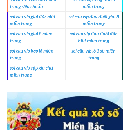
trung siêu chuẩn
miền trung
soi cầu víp giải đặc biệt
soi cầu víp đầu đuôi giải 8
miền trung
miền trung
soi cầu víp giải 8 miền
soi cầu víp đầu đuôi đặc
trung
biệt miền trung
soi cầu víp bao lô miền
soi cầu víp lô 3 số miền
trung
trung
soi cầu víp cặp xỉu chủ
miền trung