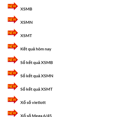
XSMB
XSMN
XSMT
Kết quả hôm nay
Sổ kết quả XSMB
Sổ kết quả XSMN
Sổ kết quả XSMT
Xổ số vietlott
Xổ số Mega 6/45