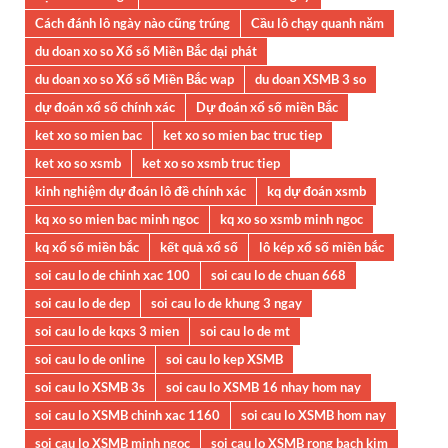
Cách đánh lô ngày nào cũng trúng
Cầu lô chạy quanh năm
du doan xo so Xổ số Miền Bắc dại phát
du doan xo so Xổ số Miền Bắc wap
du doan XSMB 3 so
dự đoán xổ số chính xác
Dự đoán xổ số miền Bắc
ket xo so mien bac
ket xo so mien bac truc tiep
ket xo so xsmb
ket xo so xsmb truc tiep
kinh nghiệm dự đoán lô đề chính xác
kq dự đoán xsmb
kq xo so mien bac minh ngoc
kq xo so xsmb minh ngoc
kq xổ số miền bắc
kết quả xổ số
lô kép xổ số miền bắc
soi cau lo de chinh xac 100
soi cau lo de chuan 668
soi cau lo de dep
soi cau lo de khung 3 ngay
soi cau lo de kqxs 3 mien
soi cau lo de mt
soi cau lo de online
soi cau lo kep XSMB
soi cau lo XSMB 3s
soi cau lo XSMB 16 nhay hom nay
soi cau lo XSMB chinh xac 1160
soi cau lo XSMB hom nay
soi cau lo XSMB minh ngoc
soi cau lo XSMB rong bach kim