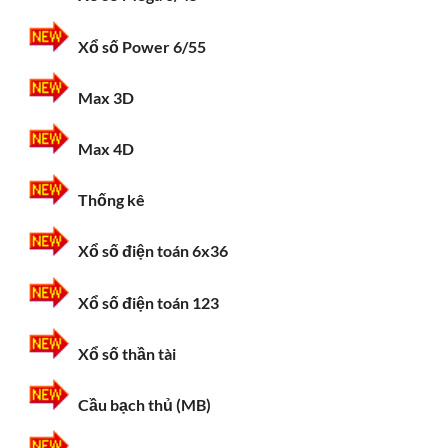
Xổ số Power 6/55
Max 3D
Max 4D
Thống kê
Xổ số điện toán 6x36
Xổ số điện toán 123
Xổ số thần tài
Cầu bạch thủ (MB)