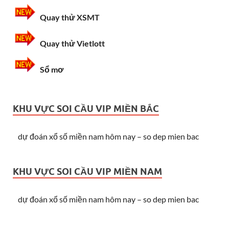
Quay thử XSMT
Quay thử Vietlott
Sổ mơ
KHU VỰC SOI CẦU VIP MIỀN BẮC
dự đoán xổ số miền nam hôm nay – so dep mien bac
KHU VỰC SOI CẦU VIP MIỀN NAM
dự đoán xổ số miền nam hôm nay – so dep mien bac